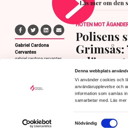
Läs mer om den 
HOTEN MOT ÄGANDE
Polisens s
Grimsås: 
Gabriel Cardona
Cervantes
avlägsnat
gabriel.cardona.cervantes
@tn.se
Denna webbplats använde
Publicerad:
6 aug 2026, 12:35
Vi använder cookies och lik
Uppdaterad:
7 aug 2026,
08:49
användarupplevelse och an
information som samlas in 
samarbetar med. Läs mer
Samtyckesval
Nödvändig