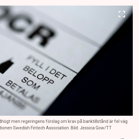
högt men regeringens förslag om krav på banktillstånd är fel väg
ionen Swedish Fintech Association. Bild: Jessica Gow/TT