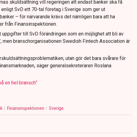
nas skuldsättning vill regeringen att endast banker ska få
t enligt SvD ett 70-tal företag i Sverige som ger ut
banker – för närvarande krävs det nämligen bara att ha
er från Finansinspektionen.
 uppgifter till SvD förändringen som en möjlighet att bli av
”, men branschorganisationen Swedish Fintech Association är
rskuldsättningsproblematiken, utan gör det bara svårare för
å finansmarknaden, säger generalsekreteraren Roslana
å en hel bransch”
ik
Finansinspektionen
Sverige