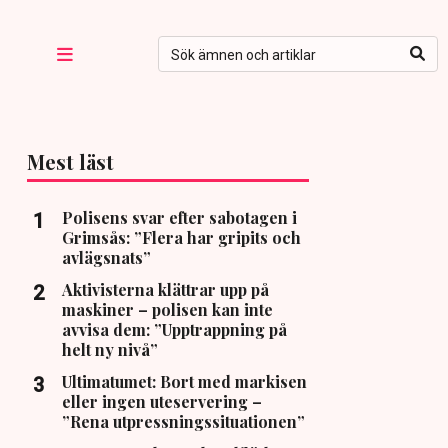
Mest läst
Polisens svar efter sabotagen i
Grimsås: ”Flera har gripits och
avlägsnats”
Aktivisterna klättrar upp på
maskiner – polisen kan inte
avvisa dem: ”Upptrappning på
helt ny nivå”
Ultimatumet: Bort med markisen
eller ingen uteservering –
”Rena utpressningssituationen”