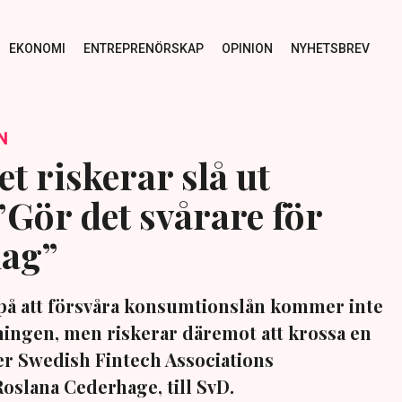
EKONOMI
ENTREPRENÖRSKAP
OPINION
NYHETSBREV
N
t riskerar slå ut
”Gör det svårare för
lag”
på att försvåra konsumtionslån kommer inte
ningen, men riskerar däremot att krossa en
er Swedish Fintech Associations
oslana Cederhage, till SvD.