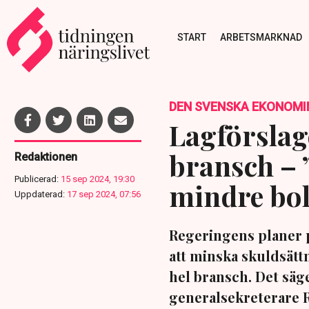
START
ARBETSMARKNAD
DEN SVENSKA EKONOMI
Lagförslage
bransch – 
Redaktionen
Publicerad:
15 sep 2024, 19:30
mindre bo
Uppdaterad:
17 sep 2024, 07:56
Regeringens planer 
att minska skuldsätt
hel bransch. Det säg
generalsekreterare R