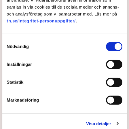
användare. Vi vidarebefordrar även information som
samlas in via cookies till de sociala medier och annons-
och analysföretag som vi samarbetar med. Läs mer på
tn.se/integritet-personuppgifter/
.
Samtyckesval
Nödvändig
Svenska protesten mot EU:s
Inställningar
börsplaner: ”Gynnar några få
storföretag”
Statistik
EU-kommissionen har lagt fram skarpa förslag om
Marknadsföring
att centralisera Europas börser och finanstillsyn.
Sveriges finansmarknadsminister Niklas Wykman
(M) är kritisk till planerna. ”Jag betvivlar starkt att det
Visa detaljer
skulle vara en framgångsfaktor med bara en stor