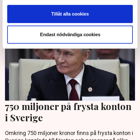
börs i Europa”, säger han till TN.
Tillåt alla cookies
7 months ago |
Av: Bengt Ljung
Endast nödvändiga cookies
750 miljoner på frysta konton
i Sverige
Omkring 750 miljoner kronor finns på frysta konton i