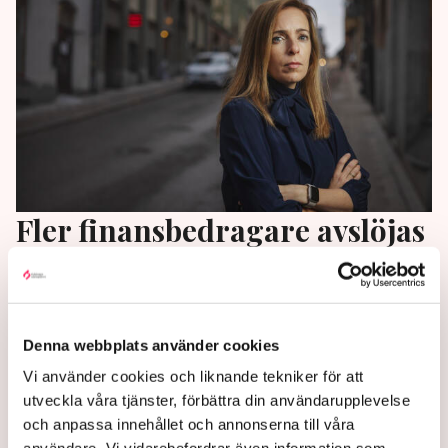
Fler finansbedragare avslöjas
– mångdubbling 2025
Antalet avslöjade finansbedrägerier ökade kraftigt i
fjol, enligt Finansinspektionen (FI).
Denna webbplats använder cookies
Vi använder cookies och liknande tekniker för att
6 months ago |
Av: TT
utveckla våra tjänster, förbättra din användarupplevelse
och anpassa innehållet och annonserna till våra