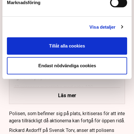
på helt ny nivå”
Marknadsföring
Näringsliv
AI-sammanfattning
Visa detaljer
Torvtäkten i Grimsås har stoppats av aktivister
sedan 28 juli.
Tillåt alla cookies
Polisen kritiseras för bristande agerande vid
aktionerna.
Endast nödvändiga cookies
Polisinspektör Anna-Lena Mann förklarar polisens
agerande på plats.
40 personer misstänks med cirka 120
brottsmisstankar kopplade.
Läs mer
Polisen använder drönare och uniformerad polis
för att dokumentera bevis.
Polisen, som befinner sig på plats, kritiseras för att inte
agera tillräckligt då aktionerna kan fortgå för öppen ridå.
Samtidigt är polisarbetet komplext när det gäller
att navigera juridiska rättigheter och gränser.
Rickard Axdorff på Svensk Torv, anser att polisens