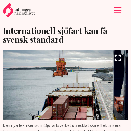
Internationell sjöfart kan få
svensk standard
Den nya tekniken som Sjöfartsverket utvecklat ska effektivisera