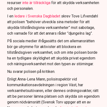
resurser
inte är tillräckliga
för att skydda verksamheten
och personalen.
I en
ledare i Svenska Dagbladet
skrev Tove Lifvendahl
att polisen ”behöver utveckla sina metoder för att
skydda tillståndsgivna verksamheter” mot sabotage,
och varnade för att det annars råder ”djungelns lag”.
På sociala medier ifrågasätts det om allemansrätten
bör ge utrymme för aktivister att blockera en
tillståndsgiven verksamhet, och om inte polisen borde
ha en tydligare skyldighet att skydda privat egendom
och näringsverksamhet mot den typen av störningar.
Nu svarar polisen på kritiken.
Enligt Anna-Lena Mann, polisinspektör vid
kommunikationsavdelningen i region Väst, har
verksamhetsutövaren, eller dennes ordningsvakter, rätt
att be personer lämna platsen och skydda sin egendom
genom nödvärnsrätt (Svensk Torv uppger att en av