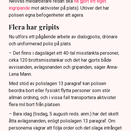
Neovas medarbetare redan ska
ha gjort ett eget
ingripande
mot aktivister på plats). Utöver det har
polisen egna befogenheter att agera.
Flera har gripits
Nu utförs ett pågående arbete av dialogpolis, drönare
och uniformerad polis på plats.
– Det finns i dagsläget ett 40-tal misstänkta personer,
cirka 120 brottsmisstankar och det har gjorts både
avvisanden, avlägsnanden och gripanden, säger Anna-
Lena Mann.
Med stöd av polislagen 13 paragraf kan polisen
beordra bort eller fysiskt flytta personer som stör
allmän ordning, och i vissa fall transportera aktivister
flera mil bort från platsen.
– Bara idag (tisdag, 5 augusti reds. anm.) har det skett
åtta avlägsnanden, enligt polislagen 13 paragraf. Om
personerna vägrar att följa order och det olaga intrånget