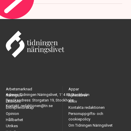
Arbetsmarknad
Appar
Adress: Tidningen Näringslivet, 114 82 Stockholm
Näringsliv
Nyhetsbrev
Besöksadress: Storgatan 19, Stockholm
Ekonomi
Arkiv
Kontakt: redaktionen@tn.se
Entreprenörskap
Kontakta redaktionen
Opinion
Personuppgifts- och
cookiepolicy
Hållbarhet
Om Tidningen Näringslivet
Utrikes