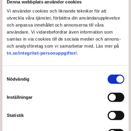
Denna webbplats använder cookies
Bild: Privat, Mostphotos
Vi använder cookies och liknande tekniker för att
Polisen tillbakavisar kritiken om brist
utveckla våra tjänster, förbättra din användarupplevelse
på agerande mot aktivistaktionerna vid
och anpassa innehållet och annonserna till våra
användare. Vi vidarebefordrar även information som
torvtäkten i Grimsås. ”Det har gjorts
samlas in via cookies till de sociala medier och annons-
både avvisanden, avlägsnanden och
och analysföretag som vi samarbetar med. Läs mer på
gripanden”, säger Anna-Lena Mann,
tn.se/integritet-personuppgifter/
.
polisinspektör i region Väst, till TN.
Samtyckesval
Torvtäkten i Grimsås i Tranemo kommun har sedan 28
Nödvändig
juli stoppats av aktivistgruppen Återställ Våtmarker
efter att aktivister har klättrat upp på
torvproducenten
Neovas maskiner
, grävt igen diken och spridit
Inställningar
ogräsfrön över täkten.
Aktivisterna klättrar upp på
Statistik
maskiner – polisen kan inte
avvisa dem: ”Upptrappning