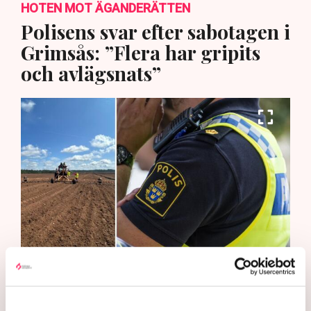
HOTEN MOT ÄGANDERÄTTEN
Polisens svar efter sabotagen i
Grimsås: ”Flera har gripits
och avlägsnats”
Det är polisens uppgift att upprätthålla allmän ordning och
säkerhet, vilket inkluderar att ingripa mot pågående
brottslighet som olaga intrång, förklarar Anna-Lena Mann,
polisinspektör vid kommunikationsavdelningen i region Väst.