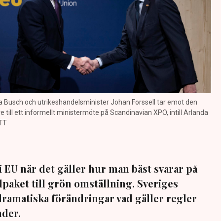
a Busch och utrikeshandelsminister Johan Forssell tar emot den
 till ett informellt ministermöte på Scandinavian XPO, intill Arlanda
 TT
i EU när det gäller hur man bäst svarar på
dpaket till grön omställning. Sveriges
dramatiska förändringar vad gäller regler
nder.