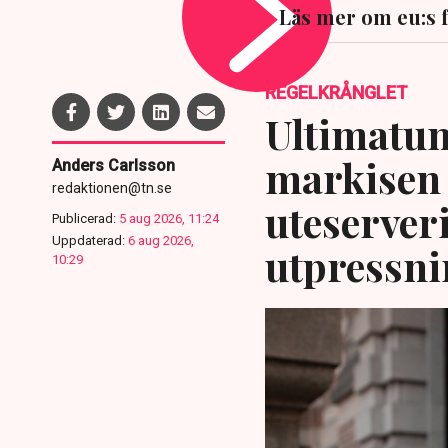
Läs mer om eu:s 
REGELKRÅNGLET
Ultimatum
markisen 
Anders Carlsson
redaktionen@tn.se
uteserver
Publicerad:
5 aug 2026, 11:24
Uppdaterad:
6 aug 2026,
utpressni
10:29