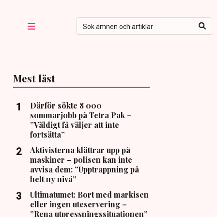
Mest läst
Därför sökte 8 000
sommarjobb på Tetra Pak –
”Väldigt få väljer att inte
fortsätta”
Aktivisterna klättrar upp på
maskiner – polisen kan inte
avvisa dem: ”Upptrappning på
helt ny nivå”
Ultimatumet: Bort med markisen
eller ingen uteservering –
”Rena utpressningssituationen”