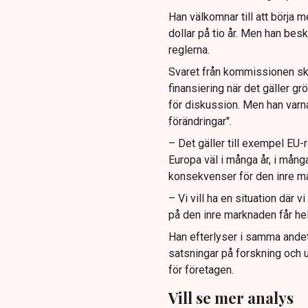
Han välkomnar till att börja 
dollar på tio år. Men han be
reglerna.
Svaret från kommissionen sk
finansiering när det gäller g
för diskussion. Men han varna
förändringar".
– Det gäller till exempel EU-
Europa väl i många år, i många
konsekvenser för den inre ma
– Vi vill ha en situation där v
på den inre marknaden får helt
Han efterlyser i samma andet
satsningar på forskning och 
för företagen.
Vill se mer analys