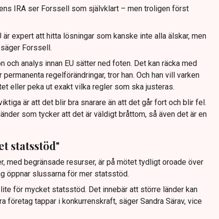
ens IRA ser Forssell som självklart – men troligen först
r expert att hitta lösningar som kanske inte alla älskar, men
 säger Forssell.
on och analys innan EU sätter ned foten. Det kan räcka med
för permanenta regelförändringar, tror han. Och han vill varken
et eller peka ut exakt vilka regler som ska justeras.
viktiga är att det blir bra snarare än att det går fort och blir fel.
nder som tycker att det är väldigt bråttom, så även det är en
et statsstöd"
r, med begränsade resurser, är på mötet tydligt oroade över
g öppnar slussarna för mer statsstöd.
 lite för mycket statsstöd. Det innebär att större länder kan
ra företag tappar i konkurrenskraft, säger Sandra Särav, vice