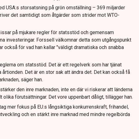
med USA:s storsatsning på grön omställning – 369 miljarder
skriver det samtidigt som åtgärder som strider mot WTO-
issar på mjukare regler för statsstöd och gemensam
röna investeringar. Forssell välkomnar detta som utgångspunkt
r också för vad han kallar "väldigt dramatiska och snabba
reglerna om statsstöd. Det är ett regelverk som har tjänat
 årtionden. Det är en stor sak att ändra det. Det kan också få
rknaden, säger han.
i stärker den inre marknaden, inte en där vi riskerar att länderna
 olika förutsättningar. Det vore uppenbart dåligt, tillägger han.
ag mer fokus på EU:s långsiktiga konkurrenskraft, frihandel,
utveckling och en stärkt inre marknad med mindre regelbörda