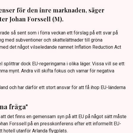
enser för den inre marknaden, säger
er Johan Forssell (M).
e så sent som i förra veckan ett förslag på ett svar på
g med subventioner och skattelättnader till gröna
– med det något vilseledande namnet Inflation Reduction Act
 splittrar dock EU-regeringarna i olika läger. Vissa vill se ett
a mynt. Andra vill skifta fokus och varnar för negativa
and och har därför ett stort ansvar för att få ihop EU-länderna
na fråga"
att det finns en gemensam syn på att EU på något sätt måste
ohan Forssell på en presskonferens efter ett informellt EU-
 hotell utanför Arlanda flygplats.