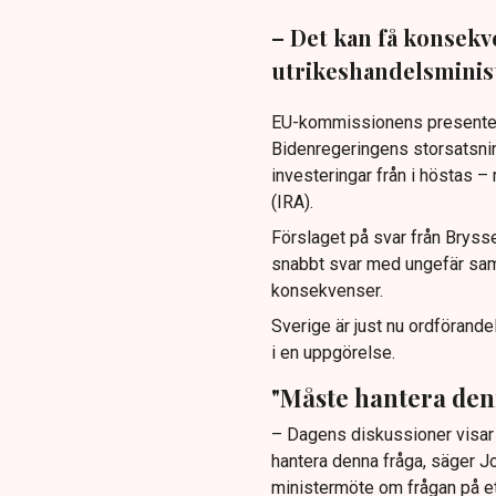
– Det kan få konsekv
utrikeshandelsminist
EU-kommissionens presenterad
Bidenregeringens storsatsnin
investeringar från i höstas 
(IRA).
Förslaget på svar från Bryssel
snabbt svar med ungefär samm
konsekvenser.
Sverige är just nu ordförandel
i en uppgörelse.
"Måste hantera den
– Dagens diskussioner visar 
hantera denna fråga, säger J
ministermöte om frågan på ett