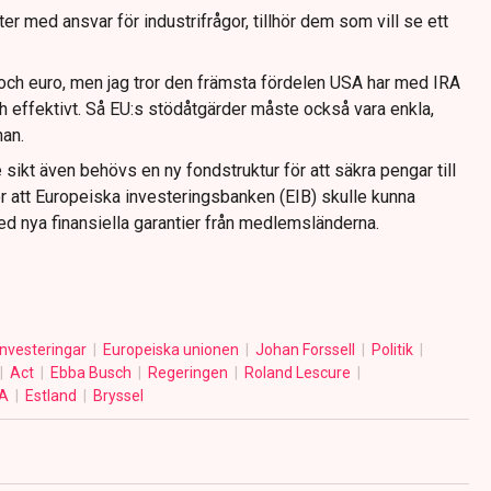
er med ansvar för industrifrågor, tillhör dem som vill se ett
 och euro, men jag tror den främsta fördelen USA har med IRA
och effektivt. Så EU:s stödåtgärder måste också vara enkla,
han.
e sikt även behövs en ny fondstruktur för att säkra pengar till
or att Europeiska investeringsbanken (EIB) skulle kunna
ed nya finansiella garantier från medlemsländerna.
Investeringar
Europeiska unionen
Johan Forssell
Politik
Act
Ebba Busch
Regeringen
Roland Lescure
SA
Estland
Bryssel