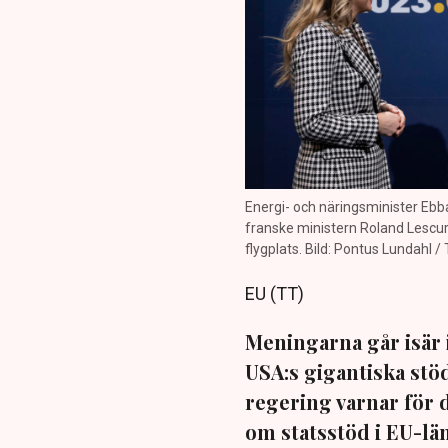
Energi- och näringsminister Ebb
franske ministern Roland Lescure
flygplats. Bild: Pontus Lundahl /
EU (TT)
Meningarna går isär 
USA:s gigantiska stö
regering varnar för 
om statsstöd i EU-lä