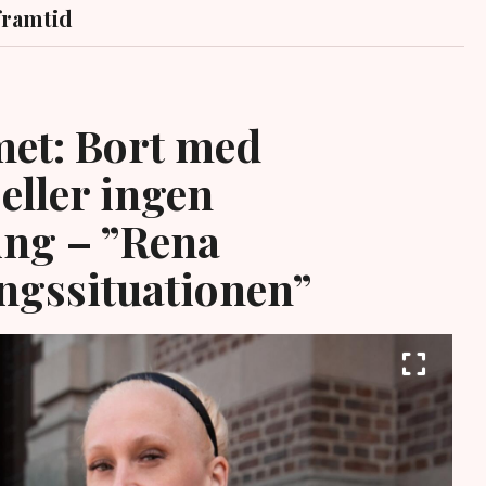
framtid
et: Bort med
eller ingen
ing – ”Rena
ngssituationen”