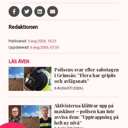
Redaktionen
Publicerad:
5 aug 2026, 13:21
Uppdaterad:
6 aug 2026, 07:35
LÄS ÄVEN
Polisens svar efter sabotagen
i Grimsås: ”Flera har gripits
och avlägsnats”
6 AUGUSTI 2026 |
Aktivisterna klättrar upp på
maskiner – polisen kan inte
avvisa dem: ”Upptrappning på
helt ny nivå”