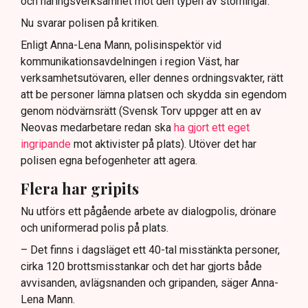
och näringsverksamhet mot den typen av störningar.
Nu svarar polisen på kritiken.
Enligt Anna-Lena Mann, polisinspektör vid
kommunikationsavdelningen i region Väst, har
verksamhetsutövaren, eller dennes ordningsvakter, rätt
att be personer lämna platsen och skydda sin egendom
genom nödvärnsrätt (Svensk Torv uppger att en av
Neovas medarbetare redan ska
ha gjort ett eget
ingripande
mot aktivister på plats). Utöver det har
polisen egna befogenheter att agera.
Flera har gripits
Nu utförs ett pågående arbete av dialogpolis, drönare
och uniformerad polis på plats.
– Det finns i dagsläget ett 40-tal misstänkta personer,
cirka 120 brottsmisstankar och det har gjorts både
avvisanden, avlägsnanden och gripanden, säger Anna-
Lena Mann.