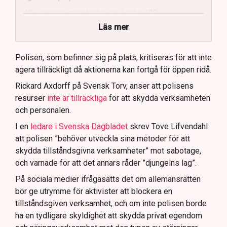
40 personer misstänks med cirka 120
brottsmisstankar kopplade.
Läs mer
Polisen använder drönare och uniformerad polis
för att dokumentera bevis.
Polisen, som befinner sig på plats, kritiseras för att inte
agera tillräckligt då aktionerna kan fortgå för öppen ridå.
Samtidigt är polisarbetet komplext när det gäller
att navigera juridiska rättigheter och gränser.
Rickard Axdorff på Svensk Torv, anser att polisens
resurser
inte är tillräckliga
för att skydda verksamheten
och personalen.
I en
ledare i Svenska Dagbladet
skrev Tove Lifvendahl
att polisen ”behöver utveckla sina metoder för att
skydda tillståndsgivna verksamheter” mot sabotage,
och varnade för att det annars råder ”djungelns lag”.
På sociala medier ifrågasätts det om allemansrätten
bör ge utrymme för aktivister att blockera en
tillståndsgiven verksamhet, och om inte polisen borde
ha en tydligare skyldighet att skydda privat egendom