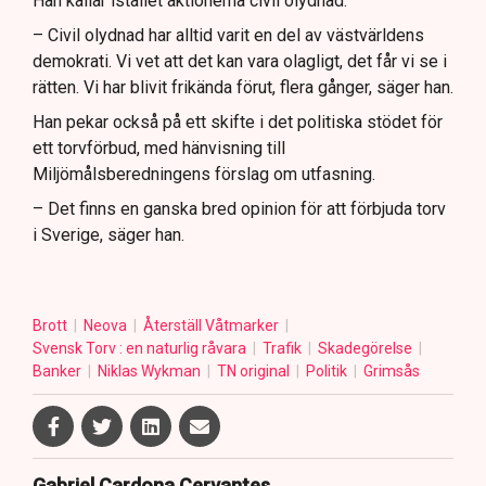
Han kallar istället aktionerna civil olydnad.
– Civil olydnad har alltid varit en del av västvärldens
demokrati. Vi vet att det kan vara olagligt, det får vi se i
rätten. Vi har blivit frikända förut, flera gånger, säger han.
Han pekar också på ett skifte i det politiska stödet för
ett torvförbud, med hänvisning till
Miljömålsberedningens förslag om utfasning.
– Det finns en ganska bred opinion för att förbjuda torv
i Sverige, säger han.
Brott
Neova
Återställ Våtmarker
Svensk Torv : en naturlig råvara
Trafik
Skadegörelse
Banker
Niklas Wykman
TN original
Politik
Grimsås
Gabriel Cardona Cervantes