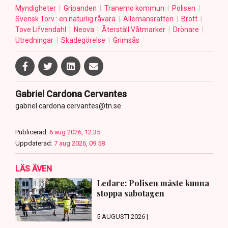
Myndigheter
Gripanden
Tranemo kommun
Polisen
Svensk Torv : en naturlig råvara
Allemansrätten
Brott
Tove Lifvendahl
Neova
Återställ Våtmarker
Drönare
Utredningar
Skadegörelse
Grimsås
Gabriel Cardona Cervantes
gabriel.cardona.cervantes@tn.se
Publicerad:
6 aug 2026, 12:35
Uppdaterad:
7 aug 2026, 09:58
LÄS ÄVEN
Ledare: Polisen måste kunna
stoppa sabotagen
5 AUGUSTI 2026 |