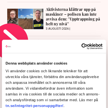
Aktivisterna klättrar upp på
maskiner – polisen kan inte
avvisa dem: ”Upptrappning på
helt ny nivå”
3 AUGUSTI 2026 |
Läs mer om hoten mot äganderätten
HOTEN MOT ÄGANDERÄTTEN
Denna webbplats använder cookies
Aktivisterna klättrar upp på
Vi använder cookies och liknande tekniker för att
maskiner – polisen kan inte
utveckla våra tjänster, förbättra din användarupplevelse
avvisa dem: ”Upptrappning
och anpassa innehållet och annonserna till våra
på helt ny nivå”
användare. Vi vidarebefordrar även information som
samlas in via cookies till de sociala medier och annons-
och analysföretag som vi samarbetar med. Läs mer på
tn.se/integritet-personuppgifter/
.