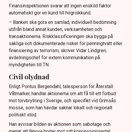
Finansinspektionen svarar att ingen enskild faktor
automatiskt gör en kund till högriskkund.
– Banken ska göra en samlad, individuell bedömning
utifrån bland annat kunden, verksamheten och
transaktionerna. Riskklassificeringen ska bygga på
sakliga och dokumenterade risker för penningtvätt eller
finansiering av terrorism, skriver Vidar Lindgren,
avdelningschef för extern kommunikation på
myndigheten till TN.
Civil olydnad
Enligt Pontus Bergendahl, talesperson för Återställ
Våtmarker, handlar aktionerna om att få till ett förbud
mot torvbrytning i Sverige, och specifikt vid Grimsås
mosse, som han hävdar saknar lokalt och regionalt
politiskt stöd.
Han avvisar bilden av aktionen som sabotage och
menar att Neova bryter mot sitt koncessionsavtal