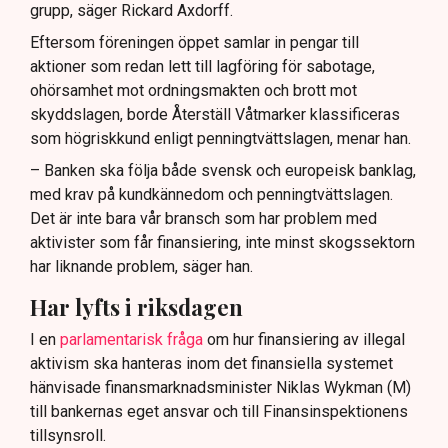
grupp, säger Rickard Axdorff.
Eftersom föreningen öppet samlar in pengar till
aktioner som redan lett till lagföring för sabotage,
ohörsamhet mot ordningsmakten och brott mot
skyddslagen, borde Återställ Våtmarker klassificeras
som högriskkund enligt penningtvättslagen, menar han.
– Banken ska följa både svensk och europeisk banklag,
med krav på kundkännedom och penningtvättslagen.
Det är inte bara vår bransch som har problem med
aktivister som får finansiering, inte minst skogssektorn
har liknande problem, säger han.
Har lyfts i riksdagen
I en
parlamentarisk fråga
om hur finansiering av illegal
aktivism ska hanteras inom det finansiella systemet
hänvisade finansmarknadsminister Niklas Wykman (M)
till bankernas eget ansvar och till Finansinspektionens
tillsynsroll.