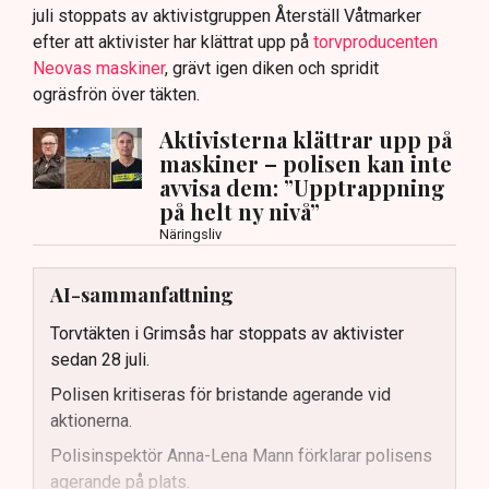
juli stoppats av aktivistgruppen Återställ Våtmarker
efter att aktivister har klättrat upp på
torvproducenten
Neovas maskiner
, grävt igen diken och spridit
ogräsfrön över täkten.
Aktivisterna klättrar upp på
maskiner – polisen kan inte
avvisa dem: ”Upptrappning
på helt ny nivå”
Näringsliv
AI-sammanfattning
Torvtäkten i Grimsås har stoppats av aktivister
sedan 28 juli.
Polisen kritiseras för bristande agerande vid
aktionerna.
Polisinspektör Anna-Lena Mann förklarar polisens
agerande på plats.