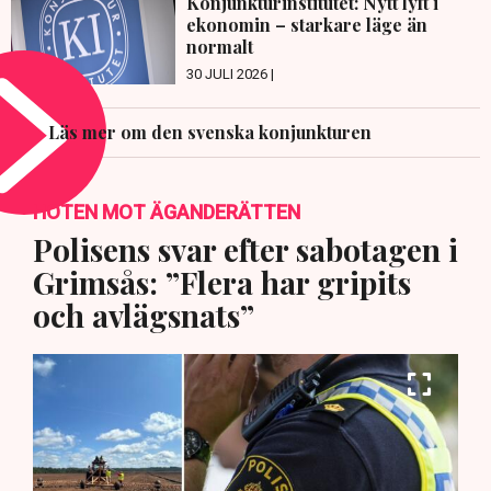
Konjunkturinstitutet: Nytt lyft i
ekonomin – starkare läge än
normalt
30 JULI 2026 |
Läs mer om den svenska konjunkturen
HOTEN MOT ÄGANDERÄTTEN
Polisens svar efter sabotagen i
Grimsås: ”Flera har gripits
och avlägsnats”