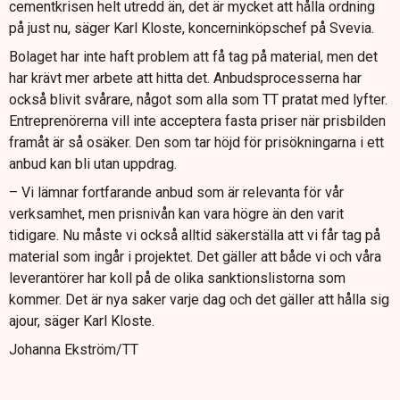
cementkrisen helt utredd än, det är mycket att hålla ordning
på just nu, säger Karl Kloste, koncerninköpschef på Svevia.
Bolaget har inte haft problem att få tag på material, men det
har krävt mer arbete att hitta det. Anbudsprocesserna har
också blivit svårare, något som alla som TT pratat med lyfter.
Entreprenörerna vill inte acceptera fasta priser när prisbilden
framåt är så osäker. Den som tar höjd för prisökningarna i ett
anbud kan bli utan uppdrag.
– Vi lämnar fortfarande anbud som är relevanta för vår
verksamhet, men prisnivån kan vara högre än den varit
tidigare. Nu måste vi också alltid säkerställa att vi får tag på
material som ingår i projektet. Det gäller att både vi och våra
leverantörer har koll på de olika sanktionslistorna som
kommer. Det är nya saker varje dag och det gäller att hålla sig
ajour, säger Karl Kloste.
Johanna Ekström/TT