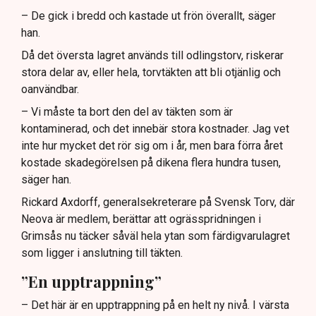
– De gick i bredd och kastade ut frön överallt, säger
han.
Då det översta lagret används till odlingstorv, riskerar
stora delar av, eller hela, torvtäkten att bli otjänlig och
oanvändbar.
– Vi måste ta bort den del av täkten som är
kontaminerad, och det innebär stora kostnader. Jag vet
inte hur mycket det rör sig om i år, men bara förra året
kostade skadegörelsen på dikena flera hundra tusen,
säger han.
Rickard Axdorff, generalsekreterare på Svensk Torv, där
Neova är medlem, berättar att ogrässpridningen i
Grimsås nu täcker såväl hela ytan som färdigvarulagret
som ligger i anslutning till täkten.
”En upptrappning”
– Det här är en upptrappning på en helt ny nivå. I värsta