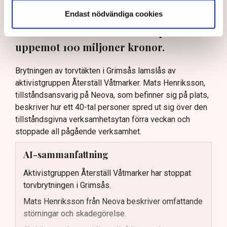
oss”, säger Mats Henriksson,
Endast nödvändiga cookies
tillståndsansvarig på Neova, till TN. Nu
varnar branschen för skador på
uppemot 100 miljoner kronor.
Brytningen av torvtäkten i Grimsås lamslås av
aktivistgruppen Återställ Våtmarker. Mats Henriksson,
tillståndsansvarig på Neova, som befinner sig på plats,
beskriver hur ett 40-tal personer spred ut sig över den
tillståndsgivna verksamhetsytan förra veckan och
stoppade all pågående verksamhet.
AI-sammanfattning
Aktivistgruppen Återställ Våtmarker har stoppat
torvbrytningen i Grimsås.
Mats Henriksson från Neova beskriver omfattande
störningar och skadegörelse.