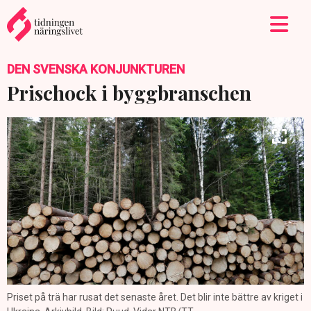
DEN SVENSKA KONJUNKTUREN
Prischock i byggbranschen
Priset på trä har rusat det senaste året. Det blir inte bättre av kriget i