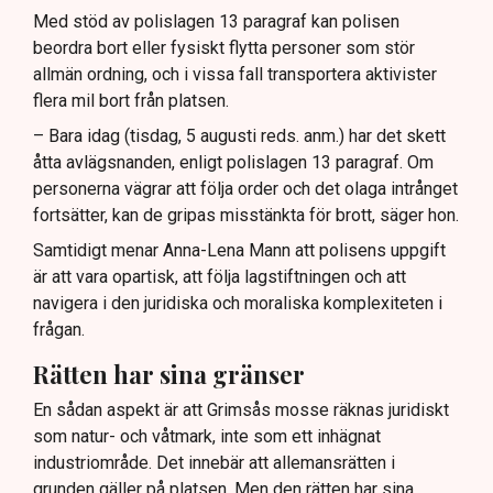
Med stöd av polislagen 13 paragraf kan polisen
beordra bort eller fysiskt flytta personer som stör
allmän ordning, och i vissa fall transportera aktivister
flera mil bort från platsen.
– Bara idag (tisdag, 5 augusti reds. anm.) har det skett
åtta avlägsnanden, enligt polislagen 13 paragraf. Om
personerna vägrar att följa order och det olaga intrånget
fortsätter, kan de gripas misstänkta för brott, säger hon.
Samtidigt menar Anna-Lena Mann att polisens uppgift
är att vara opartisk, att följa lagstiftningen och att
navigera i den juridiska och moraliska komplexiteten i
frågan.
Rätten har sina gränser
En sådan aspekt är att Grimsås mosse räknas juridiskt
som natur- och våtmark, inte som ett inhägnat
industriområde. Det innebär att allemansrätten i
grunden gäller på platsen. Men den rätten har sina