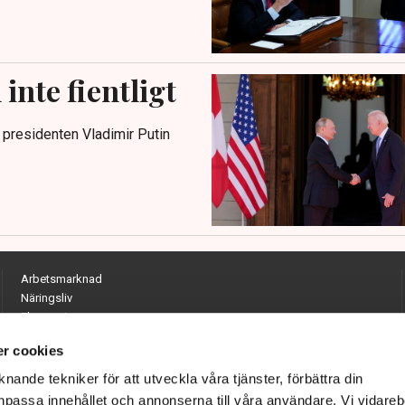
nte fientligt
presidenten Vladimir Putin
Arbetsmarknad
Näringsliv
Ekonomi
Entreprenörskap
r cookies
Opinion
Hållbarhet
nande tekniker för att utveckla våra tjänster, förbättra din
Utrikes
passa innehållet och annonserna till våra användare. Vi vidareb