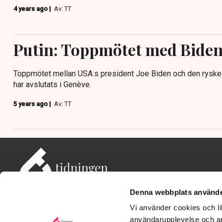
4 years ago |
Av: TT
Putin: Toppmötet med Biden i
Toppmötet mellan USA:s president Joe Biden och den ryske 
har avslutats i Genève.
5 years ago |
Av: TT
Denna webbplats använde
Vi använder cookies och lik
användarupplevelse och an