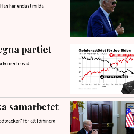
 Han har endast milda
egna partiet
öda med covid.
ka samarbetet
räcken" för att förhindra