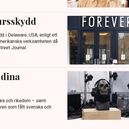
ursskydd
 i Delaware, USA, enligt ett
 amerikanska verksamheten då
treet Journal.
 dina
r ära och rikedom – samt
ären som fått svenska och