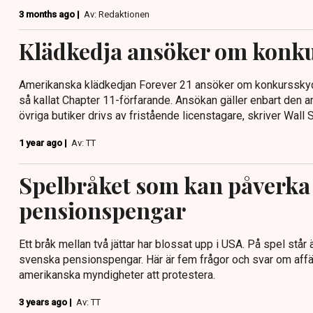
3 months ago |
Av: Redaktionen
Klädkedja ansöker om konk
Amerikanska klädkedjan Forever 21 ansöker om konkursskydd
så kallat Chapter 11-förfarande. Ansökan gäller enbart den
övriga butiker drivs av fristående licenstagare, skriver Wall S
1 year ago |
Av: TT
Spelbråket som kan påverka
pensionspengar
Ett bråk mellan två jättar har blossat upp i USA. På spel stå
svenska pensionspengar. Här är fem frågor och svar om aff
amerikanska myndigheter att protestera.
3 years ago |
Av: TT