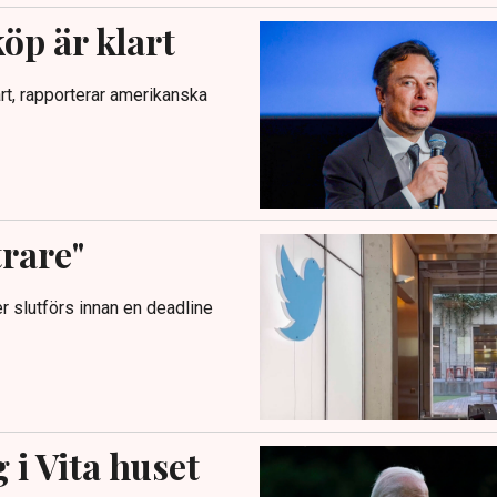
öp är klart
rt, rapporterar amerikanska
trare"
r slutförs innan en deadline
 i Vita huset