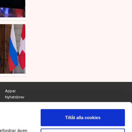
Appar
Nyhetsbrev
Arkiv
Kontakta redaktionen
Personuppgifts- och cookiepolicy
Tillåt alla cookies
Om Tidningen Näringslivet
efordrar även