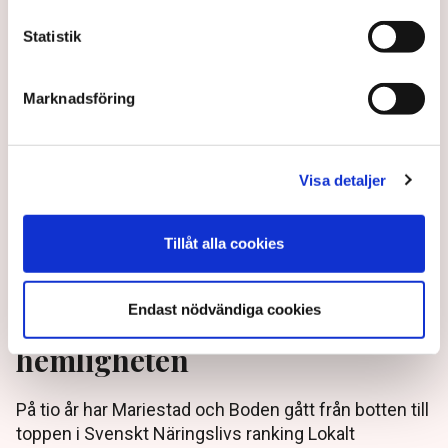
2 years ago |
Av: Gabriel Cardona Cervantes
Statistik
Marknadsföring
Visa detaljer
Tillåt alla cookies
Från botten till toppen –
Endast nödvändiga cookies
kommuntopparna avslöjar
hemligheten
På tio år har Mariestad och Boden gått från botten till
toppen i Svenskt Näringslivs ranking Lokalt