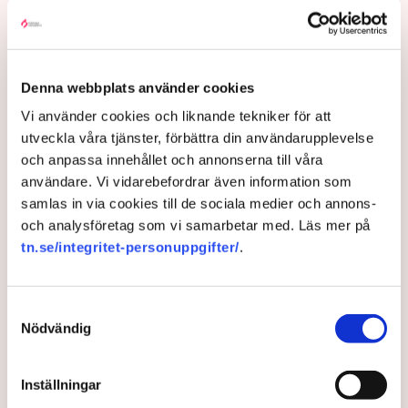
Denna webbplats använder cookies
Vi använder cookies och liknande tekniker för att
utveckla våra tjänster, förbättra din användarupplevelse
och anpassa innehållet och annonserna till våra
Debatt: Så får vi en likvärdig
användare. Vi vidarebefordrar även information som
skola i nyindustrialismens
samlas in via cookies till de sociala medier och annons-
och analysföretag som vi samarbetar med. Läs mer på
Sverige
tn.se/integritet-personuppgifter/
.
Den svenska nyindustrialiseringen skulle gynnas av
initiativ som främjar utveckling och innovation i hela
Samtyckesval
landet, inklusive mindre tätorter, skriver
Nödvändig
representanter från kommunen och civilsamhället i
Di Debatt.
Inställningar