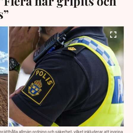
”Flera har gripits och
s”
prätthålla allmän ordning och säkerhet, vilket inkluderar att ingripa