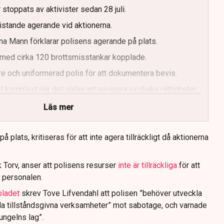
 stoppats av aktivister sedan 28 juli.
ristande agerande vid aktionerna.
a Mann förklarar polisens agerande på plats.
med cirka 120 brottsmisstankar kopplade.
e och uniformerad polis för att dokumentera bevis.
 komplext när det gäller att navigera juridiska rättigheter
Läs mer
 plats, kritiseras för att inte agera tillräckligt då aktionerna
 Torv, anser att polisens resurser
inte är tillräckliga
för att
 personalen.
bladet
skrev Tove Lifvendahl att polisen ”behöver utveckla
da tillståndsgivna verksamheter” mot sabotage, och varnade
jungelns lag”.