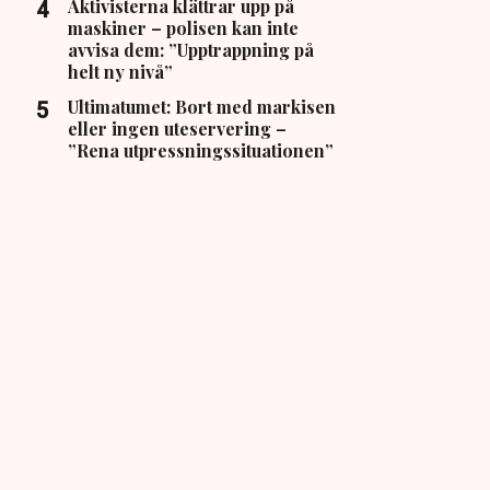
Aktivisterna klättrar upp på
maskiner – polisen kan inte
avvisa dem: ”Upptrappning på
helt ny nivå”
Ultimatumet: Bort med markisen
eller ingen uteservering –
”Rena utpressningssituationen”