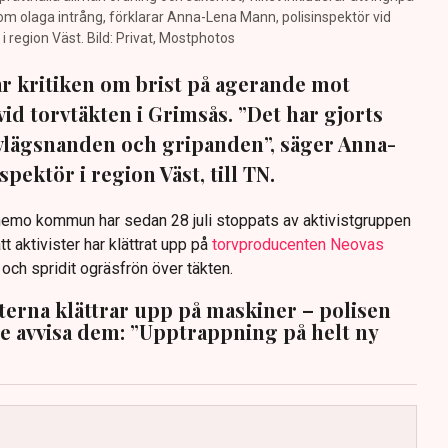
m olaga intrång, förklarar Anna-Lena Mann, polisinspektör vid
region Väst. Bild: Privat, Mostphotos
sar kritiken om brist på agerande mot
vid torvtäkten i Grimsås. ”Det har gjorts
avlägsnanden och gripanden”, säger Anna-
pektör i region Väst, till TN.
anemo kommun har sedan 28 juli stoppats av aktivistgruppen
tt aktivister har klättrat upp på
torvproducenten Neovas
n och spridit ogräsfrön över täkten.
sterna klättrar upp på maskiner – polisen
te avvisa dem: ”Upptrappning på helt ny
g