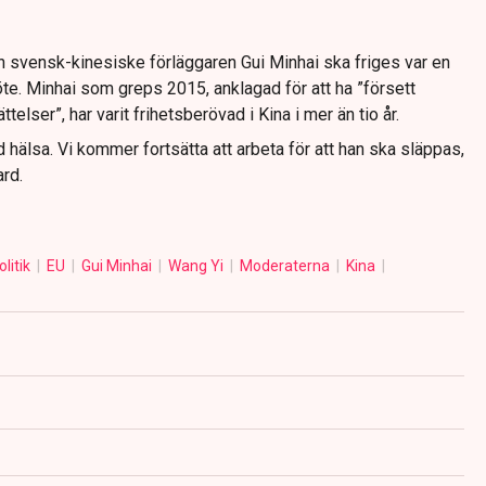
n svensk-kinesiske förläggaren Gui Minhai ska friges var en
te. Minhai som greps 2015, anklagad för att ha ”försett
lser”, har varit frihetsberövad i Kina i mer än tio år.
od hälsa. Vi kommer fortsätta att arbeta för att han ska släppas,
rd.
olitik
EU
Gui Minhai
Wang Yi
Moderaterna
Kina