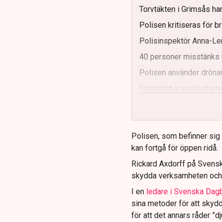
Torvtäkten i Grimsås har
Polisen kritiseras för b
Polisinspektör Anna-Len
40 personer misstänks 
Polisen använder drönar
Samtidigt är polisarbetet
och gränser.
Polisen, som befinner sig på
kan fortgå för öppen ridå.
Rickard Axdorff på Svensk
skydda verksamheten och
I en
ledare i Svenska Dag
sina metoder för att skyd
för att det annars råder ”d