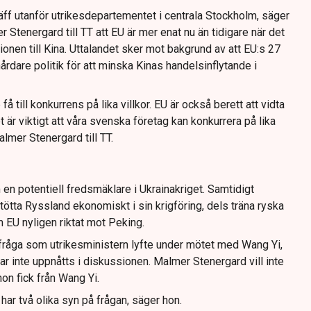
äff utanför utrikesdepartementet i centrala Stockholm, säger
 Stenergard till TT att EU är mer enat nu än tidigare när det
ionen till Kina. Uttalandet sker mot bakgrund av att EU:s 27
årdare politik för att minska Kinas handelsinflytande i
å till konkurrens på lika villkor. EU är också berett att vidta
t är viktigt att våra svenska företag kan konkurrera på lika
almer Stenergard till TT.
 en potentiell fredsmäklare i Ukrainakriget. Samtidigt
stötta Ryssland ekonomiskt i sin krigföring, dels träna ryska
 EU nyligen riktat mot Peking.
lfråga som utrikesministern lyfte under mötet med Wang Yi,
r inte uppnåtts i diskussionen. Malmer Stenergard vill inte
n fick från Wang Yi.
har två olika syn på frågan, säger hon.