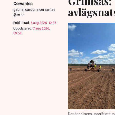
Grimsås: 
Cervantes
avlägsnat
gabriel.cardona.cervantes
@tn.se
Publicerad:
6 aug 2026, 12:35
Uppdaterad:
7 aug 2026,
09:58
Det är polisens uppgift att up