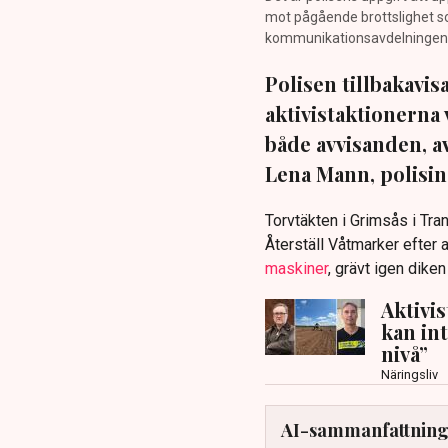
mot pågående brottslighet so
kommunikationsavdelningen i 
Polisen tillbakavi
aktivistaktionerna 
både avvisanden, 
Lena Mann, polisins
Torvtäkten i Grimsås i Tr
Återställ Våtmarker efter a
maskiner
, grävt igen dike
Aktivi
kan in
nivå”
Näringsliv
AI-sammanfattnin