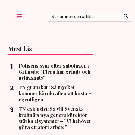
Mest läst
Polisens svar efter sabotagen i
Grimsås: ”Flera har gripits och
avlägsnats”
TN granskar: Så mycket
kommer kärnkraften att kosta –
egentligen
TN exklusivt: Så vill Svenska
kraftnäts nya generaldirektör
stärka elsystemet – ”Vi behöver
göra ett stort arbete”