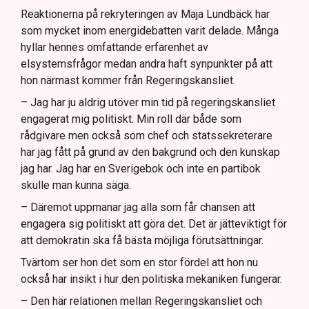
Reaktionerna på rekryteringen av Maja Lundbäck har
som mycket inom energidebatten varit delade. Många
hyllar hennes omfattande erfarenhet av
elsystemsfrågor medan andra haft synpunkter på att
hon närmast kommer från Regeringskansliet.
– Jag har ju aldrig utöver min tid på regeringskansliet
engagerat mig politiskt. Min roll där både som
rådgivare men också som chef och statssekreterare
har jag fått på grund av den bakgrund och den kunskap
jag har. Jag har en Sverigebok och inte en partibok
skulle man kunna säga.
– Däremot uppmanar jag alla som får chansen att
engagera sig politiskt att göra det. Det är jätteviktigt för
att demokratin ska få bästa möjliga förutsättningar.
Tvärtom ser hon det som en stor fördel att hon nu
också har insikt i hur den politiska mekaniken fungerar.
– Den här relationen mellan Regeringskansliet och