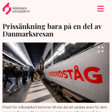
Prissänkning bara på en del av
Danmarksresan
Priset för månadskort kommer till viss del att sänkas även för dem