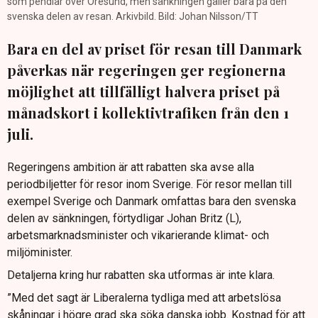
som pendlar över Öresund, men sänkningen gäller bara på den
svenska delen av resan. Arkivbild. Bild: Johan Nilsson/TT
Bara en del av priset för resan till Danmark
påverkas när regeringen ger regionerna
möjlighet att tillfälligt halvera priset på
månadskort i kollektivtrafiken från den 1
juli.
Regeringens ambition är att rabatten ska avse alla
periodbiljetter för resor inom Sverige. För resor mellan till
exempel Sverige och Danmark omfattas bara den svenska
delen av sänkningen, förtydligar Johan Britz (L),
arbetsmarknadsminister och vikarierande klimat- och
miljöminister.
Detaljerna kring hur rabatten ska utformas är inte klara.
”Med det sagt är Liberalerna tydliga med att arbetslösa
skåningar i högre grad ska söka danska jobb. Kostnad för att