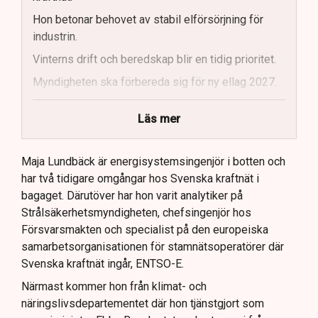
Hon betonar behovet av stabil elförsörjning för
industrin.
Vinterns drift och beredskap blir en tidig prioritet.
Myndigheten ska förbereda sig för ny ellag 2027.
Maja Lundbäck vill se en mer proaktiv
Läs mer
systemoperatör.
Nya utlandsförbindelser ska analyseras noggrant.
Maja Lundbäck är energisystemsingenjör i botten och
har två tidigare omgångar hos Svenska kraftnät i
bagaget. Därutöver har hon varit analytiker på
Strålsäkerhetsmyndigheten, chefsingenjör hos
Försvarsmakten och specialist på den europeiska
samarbetsorganisationen för stamnätsoperatörer där
Svenska kraftnät ingår, ENTSO-E.
Närmast kommer hon från klimat- och
näringslivsdepartementet där hon tjänstgjort som