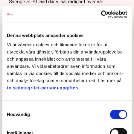
Sverige är ett land där vi har rådighet över vår
energiförsörjning och att vi kommer att stå stadiga
oavsett vad som händer i omvärlden.
Svenska kraftnät är så kallad systemansvarig för
överföringssystemet vilket innebär att de planerar,
Denna webbplats använder cookies
leder och driftar det svenska elsystemet och ser till att
Vi använder cookies och liknande tekniker för att
det fungerar dygnet runt, årets alla timmar. I elsystemet
utveckla våra tjänster, förbättra din användarupplevelse
behöver nämligen exakt balans mellan produktion och
och anpassa innehållet och annonserna till våra
konsumtion råda i varje sekund.
användare. Vi vidarebefordrar även information som
samlas in via cookies till de sociala medier och annons-
”Att förbereda sig för vintern är
och analysföretag som vi samarbetar med. Läs mer på
ju förstås alltid en prioriterad
tn.se/integritet-personuppgifter/
.
fråga.”
Samtyckesval
Svenska kraftnät är också beredskapsmyndighet för
Nödvändig
elförsörjningen och förvaltar och utvecklar
transmissionsnätet i Sverige.
Inställningar