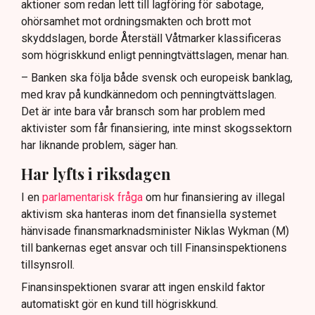
aktioner som redan lett till lagföring för sabotage,
ohörsamhet mot ordningsmakten och brott mot
skyddslagen, borde Återställ Våtmarker klassificeras
som högriskkund enligt penningtvättslagen, menar han.
– Banken ska följa både svensk och europeisk banklag,
med krav på kundkännedom och penningtvättslagen.
Det är inte bara vår bransch som har problem med
aktivister som får finansiering, inte minst skogssektorn
har liknande problem, säger han.
Har lyfts i riksdagen
I en
parlamentarisk fråga
om hur finansiering av illegal
aktivism ska hanteras inom det finansiella systemet
hänvisade finansmarknadsminister Niklas Wykman (M)
till bankernas eget ansvar och till Finansinspektionens
tillsynsroll.
Finansinspektionen svarar att ingen enskild faktor
automatiskt gör en kund till högriskkund.