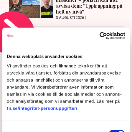
avvisa dem: ”Upptrappning på
helt ny nivå”
3 AUGUSTI 2026 |
Läs mer om hoten mot äganderätten
HOTEN MOT ÄGANDERÄTTEN
Denna webbplats använder cookies
Aktivisterna klättrar upp på
Vi använder cookies och liknande tekniker för att
maskiner – polisen kan inte
utveckla våra tjänster, förbättra din användarupplevelse
avvisa dem: ”Upptrappning
och anpassa innehållet och annonserna till våra
användare. Vi vidarebefordrar även information som
på helt ny nivå”
samlas in via cookies till de sociala medier och annons-
och analysföretag som vi samarbetar med. Läs mer på
tn.se/integritet-personuppgifter/
.
Samtyckesval