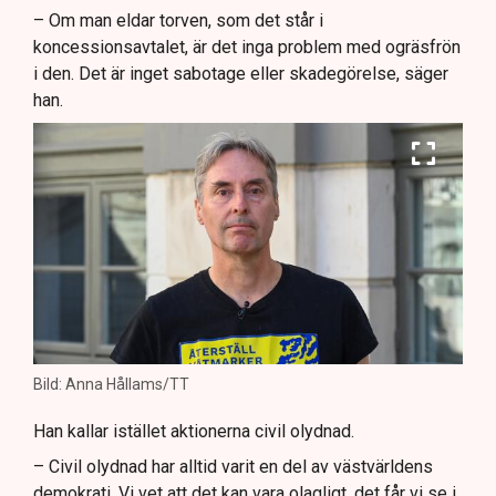
– Om man eldar torven, som det står i
koncessionsavtalet, är det inga problem med ogräsfrön
i den. Det är inget sabotage eller skadegörelse, säger
han.
Bild: Anna Hållams/TT
Han kallar istället aktionerna civil olydnad.
– Civil olydnad har alltid varit en del av västvärldens
demokrati. Vi vet att det kan vara olagligt, det får vi se i