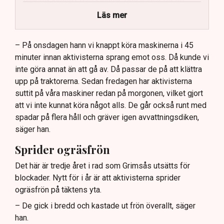
Rickard Axdorff från Svensk Torv varnar för ett
stort ekonomiskt sabotage.
Läs mer
Dialogpolisen på plats står maktlös inför
aktivisternas handlingar.
– På onsdagen hann vi knappt köra maskinerna i 45
minuter innan aktivisterna sprang emot oss. Då kunde vi
Frågor kvarstår om finansiering av illegal aktivism.
inte göra annat än att gå av. Då passar de på att klättra
upp på traktorerna. Sedan fredagen har aktivisterna
suttit på våra maskiner redan på morgonen, vilket gjort
att vi inte kunnat köra något alls. De går också runt med
spadar på flera håll och gräver igen avvattningsdiken,
säger han.
Sprider ogräsfrön
Det här är tredje året i rad som Grimsås utsätts för
blockader. Nytt för i år är att aktivisterna sprider
ogräsfrön på täktens yta.
– De gick i bredd och kastade ut frön överallt, säger
han.