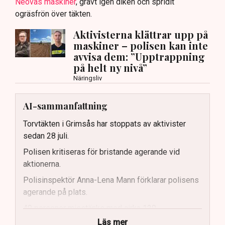
Neovas maskiner
, grävt igen diken och spridit
ogräsfrön över täkten.
Aktivisterna klättrar upp på
maskiner – polisen kan inte
avvisa dem: ”Upptrappning
på helt ny nivå”
Näringsliv
AI-sammanfattning
Torvtäkten i Grimsås har stoppats av aktivister
sedan 28 juli.
Polisen kritiseras för bristande agerande vid
aktionerna.
Polisinspektör Anna-Lena Mann förklarar polisens
agerande på plats.
40 personer misstänks med cirka 120
brottsmisstankar kopplade.
Läs mer