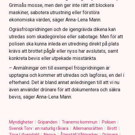
Grimsås mosse, men den ger inte rätt att blockera
maskiner, sabotera utrustning eller förstöra
ekonomiska värden, säger Anna-Lena Mann.
Ogräsfröspridningen och de igengrävda dikena kan
utredas som skadegörelse eller sabotage. Men för att
polisen ska kunna inleda en utredning direkt på plats
krävs att brottet pågår eller nyss har avslutats, samt
konkreta bevis eller utpekade misstänkta.
– Anmälningar om till exempel fröspridningen är
upptagna och kommer att utredas och lagföras, en del i
efterhand. Det är bland annat anledningen till att vi nu
även använder drönare för att dokumentera och säkra
bevis, säger Anna-Lena Mann.
Myndigheter
Gripanden
Tranemo kommun
Polisen
Svensk Torv : en naturlig råvara
Allemansrätten
Brott
Tove Lifvendahl
Neova
Återställ Våtmarker
Drönare