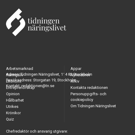
Arbetsmarknad
Appar
Adress: Tidningen Näringslivet, 114 82 Stockholm
Näringsliv
Nyhetsbrev
Besöksadress: Storgatan 19, Stockholm
Ekonomi
Arkiv
Kontakt: redaktionen@tn.se
Entreprenörskap
Kontakta redaktionen
Opinion
Personuppgifts- och
cookiepolicy
Hållbarhet
Om Tidningen Näringslivet
Utrikes
Krönikor
Quiz
Chefredaktör och ansvarig utgivare: