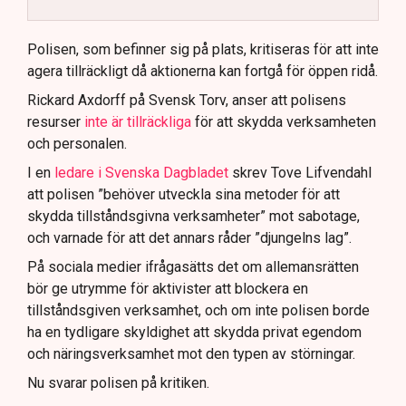
Polisen använder drönare och uniformerad polis
för att dokumentera bevis.
Polisen, som befinner sig på plats, kritiseras för att inte
agera tillräckligt då aktionerna kan fortgå för öppen ridå.
Samtidigt är polisarbetet komplext när det gäller
att navigera juridiska rättigheter och gränser.
Rickard Axdorff på Svensk Torv, anser att polisens
resurser
inte är tillräckliga
för att skydda verksamheten
och personalen.
I en
ledare i Svenska Dagbladet
skrev Tove Lifvendahl
att polisen ”behöver utveckla sina metoder för att
skydda tillståndsgivna verksamheter” mot sabotage,
och varnade för att det annars råder ”djungelns lag”.
På sociala medier ifrågasätts det om allemansrätten
bör ge utrymme för aktivister att blockera en
tillståndsgiven verksamhet, och om inte polisen borde
ha en tydligare skyldighet att skydda privat egendom
och näringsverksamhet mot den typen av störningar.
Nu svarar polisen på kritiken.