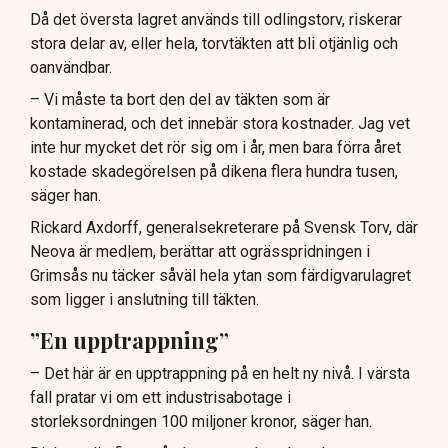
Då det översta lagret används till odlingstorv, riskerar
stora delar av, eller hela, torvtäkten att bli otjänlig och
oanvändbar.
– Vi måste ta bort den del av täkten som är
kontaminerad, och det innebär stora kostnader. Jag vet
inte hur mycket det rör sig om i år, men bara förra året
kostade skadegörelsen på dikena flera hundra tusen,
säger han.
Rickard Axdorff, generalsekreterare på Svensk Torv, där
Neova är medlem, berättar att ogrässpridningen i
Grimsås nu täcker såväl hela ytan som färdigvarulagret
som ligger i anslutning till täkten.
”En upptrappning”
– Det här är en upptrappning på en helt ny nivå. I värsta
fall pratar vi om ett industrisabotage i
storleksordningen 100 miljoner kronor, säger han.