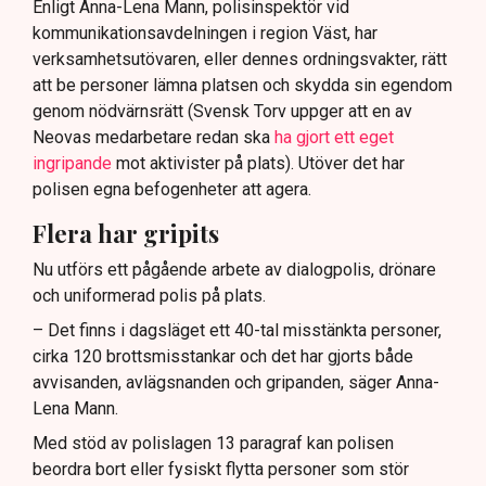
Enligt Anna-Lena Mann, polisinspektör vid
kommunikationsavdelningen i region Väst, har
verksamhetsutövaren, eller dennes ordningsvakter, rätt
att be personer lämna platsen och skydda sin egendom
genom nödvärnsrätt (Svensk Torv uppger att en av
Neovas medarbetare redan ska
ha gjort ett eget
ingripande
mot aktivister på plats). Utöver det har
polisen egna befogenheter att agera.
Flera har gripits
Nu utförs ett pågående arbete av dialogpolis, drönare
och uniformerad polis på plats.
– Det finns i dagsläget ett 40-tal misstänkta personer,
cirka 120 brottsmisstankar och det har gjorts både
avvisanden, avlägsnanden och gripanden, säger Anna-
Lena Mann.
Med stöd av polislagen 13 paragraf kan polisen
beordra bort eller fysiskt flytta personer som stör