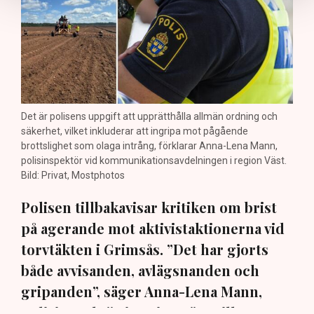
Det är polisens uppgift att upprätthålla allmän ordning och
säkerhet, vilket inkluderar att ingripa mot pågående
brottslighet som olaga intrång, förklarar Anna-Lena Mann,
polisinspektör vid kommunikationsavdelningen i region Väst.
Bild: Privat, Mostphotos
Polisen tillbakavisar kritiken om brist
på agerande mot aktivistaktionerna vid
torvtäkten i Grimsås. ”Det har gjorts
både avvisanden, avlägsnanden och
gripanden”, säger Anna-Lena Mann,
polisinspektör i region Väst, till TN.