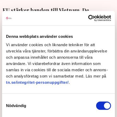
EU stärker banden till Vietnam. De
diplomatiska kontakterna uppgraderas till
högsta nivå, meddelar rådsordförande
António Costa under ett besök i Hanoi.
Denna webbplats använder cookies
Vi använder cookies och liknande tekniker för att
– I ett läge där den internationella, regelbaserade ordningen
utveckla våra tjänster, förbättra din användarupplevelse
hotas från ett flertal håll behöver vi stå sida vid sida som
och anpassa innehållet och annonserna till våra
pålitliga och förutsägbara partner, säger Costa.
användare. Vi vidarebefordrar även information som
Vietnams president Luong Cuong beskriver det som en
samlas in via cookies till de sociala medier och annons-
historisk milstolpe. Hans land har haft en stark tillväxt trots
och analysföretag som vi samarbetar med. Läs mer på
att dess största exportmarknad USA förra året införde
tn.se/integritet-personuppgifter/
.
tullavgifter på 20 procent.
Vietnam har sedan tidigare partnerskap av detta slag med
Kina, Ryssland och USA.
Samtyckesval
Nödvändig