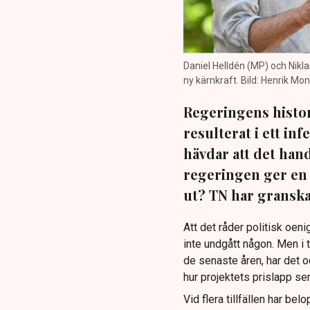
Daniel Helldén (MP) och Nikl
ny kärnkraft. Bild: Henrik M
Regeringens histor
resulterat i ett in
hävdar att det han
regeringen ger en 
ut? TN har granskat
Att det råder politisk oen
inte undgått någon. Men i t
de senaste åren, har det oc
hur projektets prislapp ser
Vid flera tillfällen har be