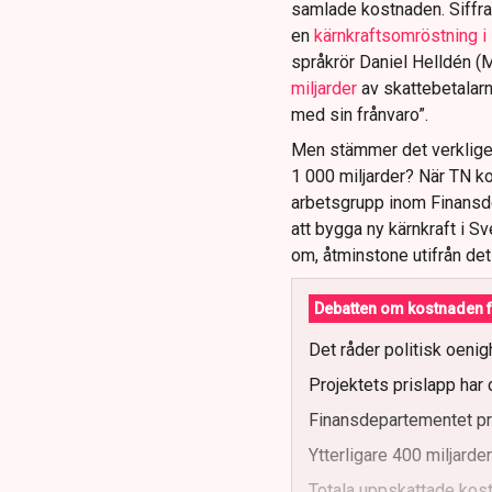
samlade kostnaden. Siffr
en
kärnkraftsomröstning 
språkrör Daniel Helldén (
miljarder
av skattebetalarn
med sin frånvaro”.
Men stämmer det verkligen
1 000 miljarder? När TN kon
arbetsgrupp inom Finansd
att bygga ny kärnkraft i Sv
om, åtminstone utifrån det
Debatten om kostnaden f
Det råder politisk oenig
Projektets prislapp har 
Finansdepartementet pre
Ytterligare 400 miljarde
Totala uppskattade kost