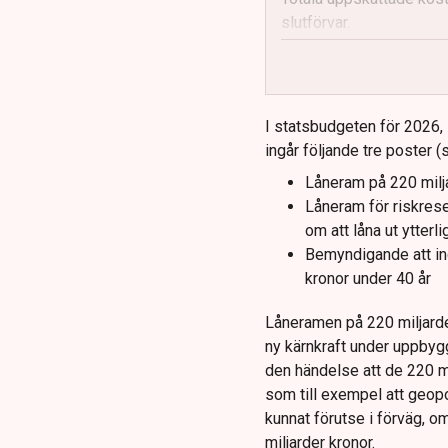
slutförvar.
Regeringen och Miljöpar
I statsbudgeten för 2026, 
ingår följande tre poster (
Låneram på 220 milja
Låneram för riskrese
om att låna ut ytterl
Bemyndigande att in
kronor under 40 år
Låneramen på 220 miljarder
ny kärnkraft under uppbygg
den händelse att de 220 mi
som till exempel att geop
kunnat förutse i förväg, 
miljarder kronor.