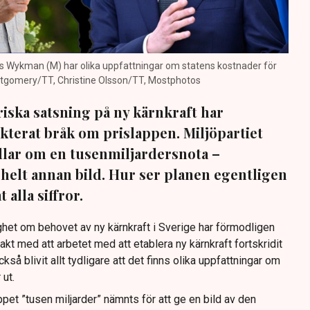
as Wykman (M) har olika uppfattningar om statens kostnader för
ontgomery/TT, Christine Olsson/TT, Mostphotos
iska satsning på ny kärnkraft har
fekterat bråk om prislappen. Miljöpartiet
dlar om en tusenmiljardersnota –
helt annan bild. Hur ser planen egentligen
 alla siffror.
ighet om behovet av ny kärnkraft i Sverige har förmodligen
akt med att arbetet med att etablera ny kärnkraft fortskridit
kså blivit allt tydligare att det finns olika uppfattningar om
 ut.
loppet ”tusen miljarder” nämnts för att ge en bild av den