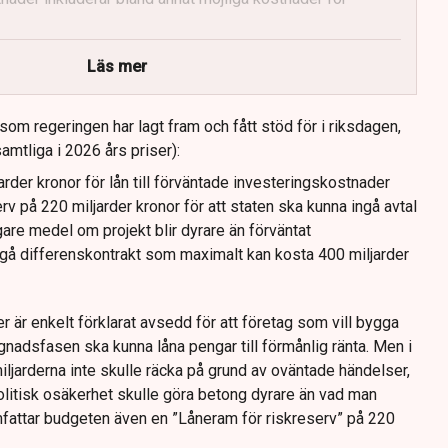
tiet har olika syn på investeringens nödvändighet.
Läs mer
som regeringen har lagt fram och fått stöd för i riksdagen,
samtliga i 2026 års priser):
rder kronor för lån till förväntade investeringskostnader
rv på 220 miljarder kronor för att staten ska kunna ingå avtal
igare medel om projekt blir dyrare än förväntat
gå differenskontrakt som maximalt kan kosta 400 miljarder
 är enkelt förklarat avsedd för att företag som vill bygga
nadsfasen ska kunna låna pengar till förmånlig ränta. Men i
ljarderna inte skulle räcka på grund av oväntade händelser,
olitisk osäkerhet skulle göra betong dyrare än vad man
omfattar budgeten även en ”Låneram för riskreserv” på 220