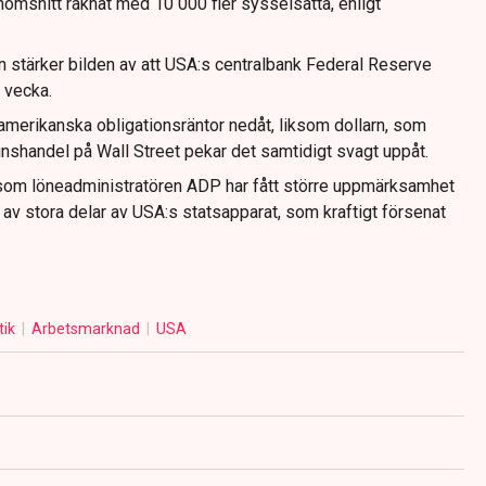
nomsnitt räknat med 10 000 fler sysselsatta, enligt
n stärker bilden av att USA:s centralbank Federal Reserve
 vecka.
merikanska obligationsräntor nedåt, liksom dollarn, som
rminshandel på Wall Street pekar det samtidigt svagt uppåt.
er som löneadministratören ADP har fått större uppmärksamhet
v stora delar av USA:s statsapparat, som kraftigt försenat
tik
Arbetsmarknad
USA