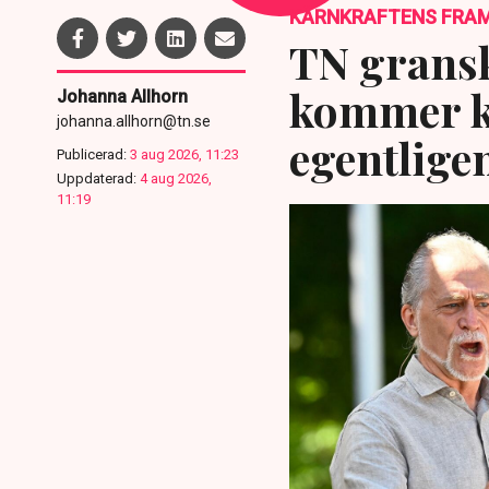
KÄRNKRAFTENS FRA
TN gransk
kommer kä
Johanna Allhorn
johanna.allhorn@tn.se
egentlige
Publicerad:
3 aug 2026, 11:23
Uppdaterad:
4 aug 2026,
11:19