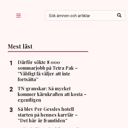
Mest läst
Därför sökte 8 000
sommarjobb på Tetra Pak –
”Väldigt få väljer att inte
fortsätta”
TN granskar: Så mycket
kommer kärnkraften att kosta –
egentligen
Så blev Per Gessles hotell
starten på hennes karriär –
”Det här är framtiden”