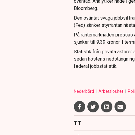
oväntad. Analytiker hade i ge
Bloomberg.
Den oväntat svaga jobbsiffra
(Fed) sänker styrräntan nästa
På räntemarknaden pressas a
sjunker till 9,39 kronor. I te
Statistik från privata aktör
sedan höstens nedstängning a
federal jobbstatistik.
Nederbörd
Arbetslöshet
Poli
TT