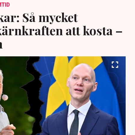
MTID
ar: Så mycket
rnkraften att kosta –
n