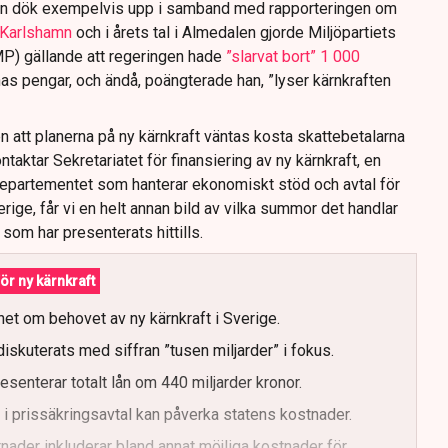
an dök exempelvis upp i samband med rapporteringen om
i Karlshamn
och i årets tal i Almedalen gjorde Miljöpartiets
MP) gällande att regeringen hade
”slarvat bort” 1 000
as pengar, och ändå, poängterade han, ”lyser kärnkraften
 att planerna på ny kärnkraft väntas kosta skattebetalarna
taktar Sekretariatet för finansiering av ny kärnkraft, en
epartementet som hanterar ekonomiskt stöd och avtal för
erige, får vi en helt annan bild av vilka summor det handlar
 som har presenterats hittills.
ör ny kärnkraft
het om behovet av ny kärnkraft i Sverige.
diskuterats med siffran ”tusen miljarder” i fokus.
senterar totalt lån om 440 miljarder kronor.
r i prissäkringsavtal kan påverka statens kostnader.
nader inkluderar bland annat möjliga kostnader för