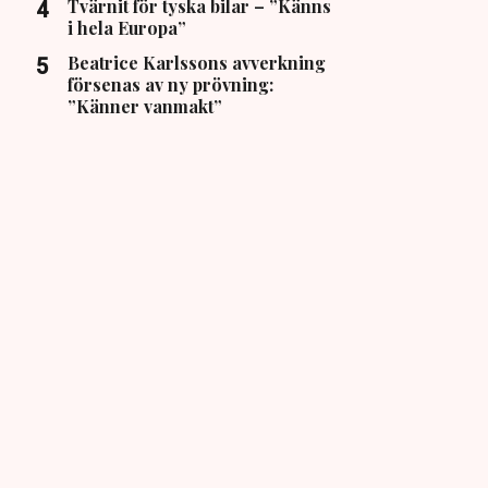
Tvärnit för tyska bilar – ”Känns
i hela Europa”
Beatrice Karlssons avverkning
försenas av ny prövning:
”Känner vanmakt”