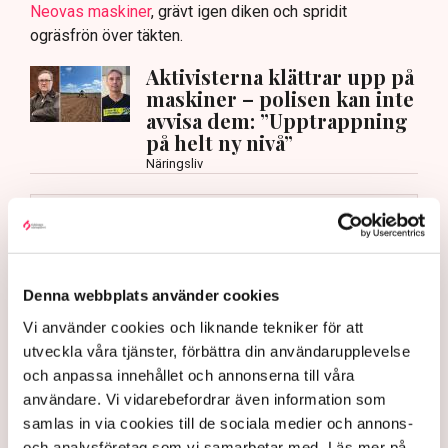
Neovas maskiner
, grävt igen diken och spridit
ogräsfrön över täkten.
Aktivisterna klättrar upp på
maskiner – polisen kan inte
avvisa dem: ”Upptrappning
på helt ny nivå”
Näringsliv
AI-sammanfattning
Torvtäkten i Grimsås har stoppats av aktivister
sedan 28 juli.
Denna webbplats använder cookies
Polisen kritiseras för bristande agerande vid
Vi använder cookies och liknande tekniker för att
aktionerna.
utveckla våra tjänster, förbättra din användarupplevelse
Polisinspektör Anna-Lena Mann förklarar polisens
och anpassa innehållet och annonserna till våra
agerande på plats.
användare. Vi vidarebefordrar även information som
40 personer misstänks med cirka 120
samlas in via cookies till de sociala medier och annons-
brottsmisstankar kopplade.
och analysföretag som vi samarbetar med. Läs mer på