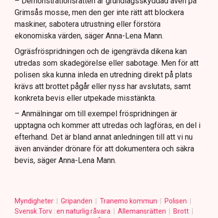
– Demonstrationsrätten är grundlagsskyddad även på
Grimsås mosse, men den ger inte rätt att blockera
maskiner, sabotera utrustning eller förstöra
ekonomiska värden, säger Anna-Lena Mann.
Ogräsfröspridningen och de igengrävda dikena kan
utredas som skadegörelse eller sabotage. Men för att
polisen ska kunna inleda en utredning direkt på plats
krävs att brottet pågår eller nyss har avslutats, samt
konkreta bevis eller utpekade misstänkta.
– Anmälningar om till exempel fröspridningen är
upptagna och kommer att utredas och lagföras, en del i
efterhand. Det är bland annat anledningen till att vi nu
även använder drönare för att dokumentera och säkra
bevis, säger Anna-Lena Mann.
Myndigheter
Gripanden
Tranemo kommun
Polisen
Svensk Torv : en naturlig råvara
Allemansrätten
Brott