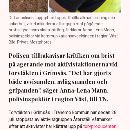
Det är polisens uppgift att upprätthålla allmän ordning och
säkerhet, vilket inkluderar att ingripa mot pågående
brottslighet som olaga intrång, förklarar Anna-Lena Mann,
polisinspektör vid kommunikationsavdelningen i region Väst.
Bild: Privat, Mostphotos
Polisen tillbakavisar kritiken om brist
på agerande mot aktivistaktionerna vid
torvtäkten i Grimsås. ”Det har gjorts
både avvisanden, avlägsnanden och
gripanden”, säger Anna-Lena Mann,
polisinspektör i region Väst, till TN.
Torvtäkten i Grimsås i Tranemo kommun har sedan 28
juli stoppats av aktivistgruppen Återställ Våtmarker
efter att aktivister har klättrat upp på
torvproducenten