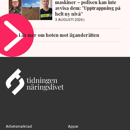
maskiner – polisen kan inte
avvisa dem: ”Upptrappning på
helt ny nivå”
3 AUGUSTI 2026 |
Läs mer om hoten mot äganderätten
Arbetsmarknad
Appar