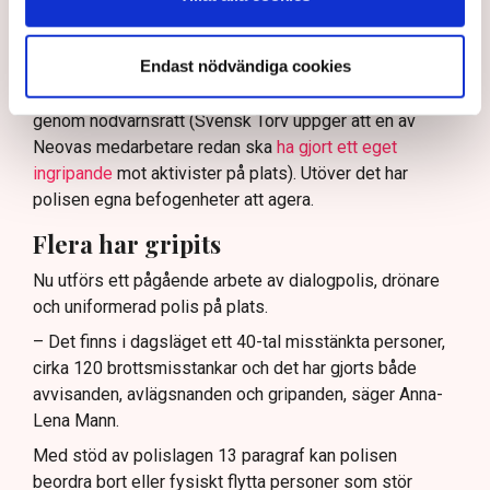
Enligt Anna-Lena Mann, polisinspektör vid
kommunikationsavdelningen i region Väst, har
Endast nödvändiga cookies
verksamhetsutövaren, eller dennes ordningsvakter, rätt
att be personer lämna platsen och skydda sin egendom
genom nödvärnsrätt (Svensk Torv uppger att en av
Neovas medarbetare redan ska
ha gjort ett eget
ingripande
mot aktivister på plats). Utöver det har
polisen egna befogenheter att agera.
Flera har gripits
Nu utförs ett pågående arbete av dialogpolis, drönare
och uniformerad polis på plats.
– Det finns i dagsläget ett 40-tal misstänkta personer,
cirka 120 brottsmisstankar och det har gjorts både
avvisanden, avlägsnanden och gripanden, säger Anna-
Lena Mann.
Med stöd av polislagen 13 paragraf kan polisen
beordra bort eller fysiskt flytta personer som stör