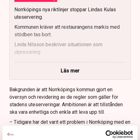
Norrköpings nya riktlinjer stoppar Lindas Kulas
uteservering.
Kommunen kräver att restaurangens markis med
stödben tas bort.
Linda Nilsson beskriver situationen som
utpressning.
Flera krögare kritiserar kommunen för otydlig
kommunikation.
Läs mer
Kommunen vill skapa enhetliga regler för
uteserveringar.
Bakgrunden är att Norrköpings kommun gjort en
översyn och revidering av de regler som gäller för
Lindas Kula ställer in uteserveringen för
stadens uteserveringar. Ambitionen är att tillstånden
sommaren.
ska vara enhetliga och enkla att leva upp till.
– Tidigare har det varit ett problem i Norrköping med en
godtycklighet kring den här branschen, där kommunen
tillåtit vissa krögare att göra saker som andra inte fått