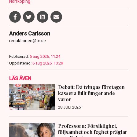
Norrköping
Anders Carlsson
redaktionen@tn.se
Publicerad:
5 aug 2026, 11:24
Uppdaterad:
6 aug 2026, 10:29
LÄS ÄVEN
Debatt: Då tvingas företagen
kassera fullt fungerande
varor
28 JULI 2026 |
Professorn: Försiktighet,
följsamhet och feghet präglar