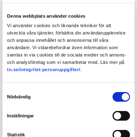
göra utan att kunna motivera det på ett rimligt sätt,
säger Johan Gustafsson, Svenskt Näringslivs
Denna webbplats använder cookies
regionchef i Östergötland.
Vi använder cookies och liknande tekniker för att
Upprörda företagare
utveckla våra tjänster, förbättra din användarupplevelse
och anpassa innehållet och annonserna till våra
I korthet innebär förändringen att en del av det som
användare. Vi vidarebefordrar även information som
kallas allmän platsmark ändras till att bli så kallad
samlas in via cookies till de sociala medier och annons-
kvartersmark. Allmän platsmark är till för allmänheten
och analysföretag som vi samarbetar med. Läs mer på
och kan bara upplåtas för annan verksamhet, till
tn.se/integritet-personuppgifter/
.
exempel en uteservering, under begränsad tid och får
inte ha alltför omfattande konstruktioner som väggar
och inglasning.
Samtyckesval
– Det har funnits konstruktioner runt uteserveringarna
Nödvändig
som inte varit öppna och sådana är inte tillåtna på
offentlig mark. Därför görs förändringarna, säger Maria
Inställningar
Egebäck, enhetschef på driftstöd och service i
Norrköping.
Förändringen från allmän platsmark till kvartersmark
Statistik