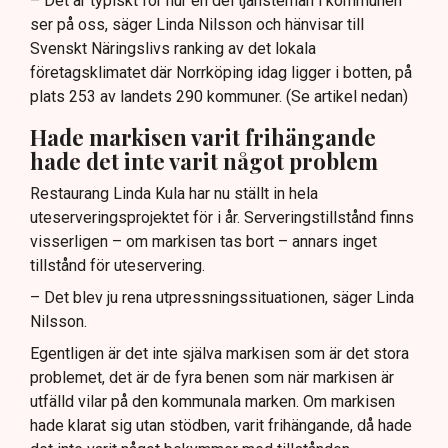
– Det är typiskt för hur en del tjänstemän i kommunen
ser på oss, säger Linda Nilsson och hänvisar till
Svenskt Näringslivs ranking av det lokala
företagsklimatet där Norrköping idag ligger i botten, på
plats 253 av landets 290 kommuner. (Se artikel nedan)
Hade markisen varit frihängande
hade det inte varit något problem
Restaurang Linda Kula har nu ställt in hela
uteserveringsprojektet för i år. Serveringstillstånd finns
visserligen – om markisen tas bort – annars inget
tillstånd för uteservering.
– Det blev ju rena utpressningssituationen, säger Linda
Nilsson.
Egentligen är det inte själva markisen som är det stora
problemet, det är de fyra benen som när markisen är
utfälld vilar på den kommunala marken. Om markisen
hade klarat sig utan stödben, varit frihängande, då hade