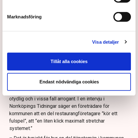
medger att den kan hyras ut under längre tid och andra
villkor. Det kräver dock en ändring i detaljplanen för
Marknadsföring
kommunen vilket är en tidskrävande process som kan
vara klar i slutet av nästa år och där har Linda Nilsson
och ett flertal andra restaurangföretagare hamnat i kläm.
Visa detaljer
– Riktlinjerna gäller ju redan nu så min markis med ben
är inte längre tillåten, säger Linda Nilsson.
Tillåt alla cookies
Upprördheten har därför varit stor bland krögarna i
Norrköping som sett sig tvungna att riva bort markiser,
staket, inglasningar och liknande delar av
Endast nödvändiga cookies
uteserveringarna. De menar också att
kommunikationerna med kommunen varit knapphändig,
otydlig och i vissa fall arrogant. I en intervju i
Norrköpings Tidningar säger en företrädare för
kommunen att en del restaurangföretagare ”kör ett
fulspel”, att ”en liten klick maximalt stretchar
systemet.”