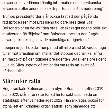
användare, överlämna känslig information om amerikanska
användare eller ändra sina riktlinjer för innehållsmoderering”.
Trumps presidentorder slår också fast att den pågående
rättsprocessen mot Brasiliens tidigare president Jair
Bolsonaro är en del av ”den brasilianska regeringens politiskt
motiverade förföljelse” mot Bolsonaro och att den ”utgör
allvarliga kränkningar av de mänskliga rättigheterna".
I början av juli hotade Trump med att införa just 50-procentiga
tullar mot Brasilien om inte landet stoppar det han kallar för
en ”häxjakt” på den tidigare presidenten. Brasiliens president
Lula da Silva uppgav då att landet var redo att svara på
sådana tullar.
Står inför rätta
Högerradikale Bolsonaro, som styrde Brasilien mellan 2019
och 2022, står inför rätta för att ha försökt iscensätta en
statskupp efter valnederlaget 2022. Han anklagas också för
att ha lett en ”kriminell organisation” som planerade att