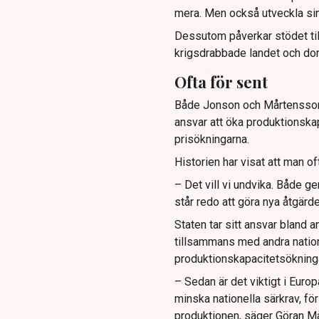
mera. Men också utveckla sina 
Dessutom påverkar stödet till 
krigsdrabbade landet och done
Ofta för sent
Både Jonson och Mårtensson u
ansvar att öka produktionskap
prisökningarna.
Historien har visat att man o
– Det vill vi undvika. Både ge
står redo att göra nya åtgärde
Staten tar sitt ansvar bland 
tillsammans med andra nationer
produktionskapacitetsökninga
– Sedan är det viktigt i Euro
minska nationella särkrav, för
produktionen, säger Göran M