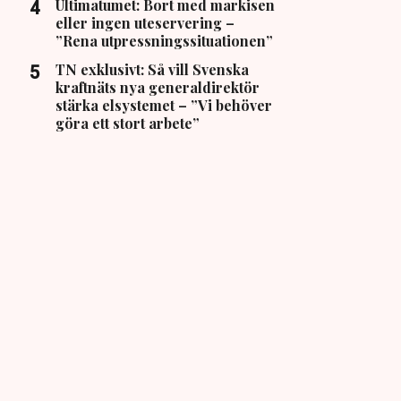
Ultimatumet: Bort med markisen
eller ingen uteservering –
”Rena utpressningssituationen”
TN exklusivt: Så vill Svenska
kraftnäts nya generaldirektör
stärka elsystemet – ”Vi behöver
göra ett stort arbete”