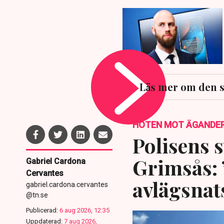
Läs mer om den s
HOTEN MOT ÄGANDE
Polisens s
Grimsås: 
Gabriel Cardona
Cervantes
avlägsnat
gabriel.cardona.cervantes
@tn.se
Publicerad:
6 aug 2026, 12:35
Uppdaterad:
7 aug 2026,