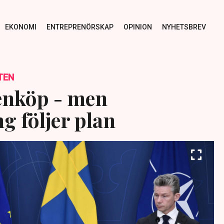
EKONOMI
ENTREPRENÖRSKAP
OPINION
NYHETSBREV
TEN
enköp - men
g följer plan