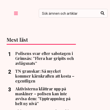
Mest läst
Polisens svar efter sabotagen i
Grimsås: ”Flera har gripits och
avlägsnats”
TN granskar: Så mycket
kommer kärnkraften att kosta –
egentligen
Aktivisterna klättrar upp på
maskiner – polisen kan inte
avvisa dem: ”Upptrappning på
helt ny nivå”