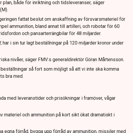
r plan, både för inriktning och tidsleveranser, säger
(M).
eringen fattat beslut om anskaffning av försvarsmateriel för
pel ammunition, bland annat till artilleri, och robotar för 60
ridsfordon och pansarterrängbilar för 48 miljarder.
har i sin tur lagt beställningar på 120 miljarder kronor under
toriska nivåer, säger FMV:s generaldirektör Göran Mårtensson.
 beställningar så fort som möjligt så att vi inte ska komma
ats bra med.
a med leveranstider och prisökningar i framöver, vågar
v materiel och ammunition på kort sikt ökat dramatiskt i
sina egna förråd, bygga upp förråd av ammunition, missiler med