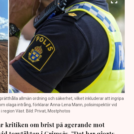
prätthålla allmän ordning och säkerhet, vilket inkluderar att ingripa
m olaga intrång, förklarar Anna-Lena Mann, polisinspektör vid
region Väst. Bild: Privat, Mostphotos
sar kritiken om brist på agerande mot
vid torvtäkten i Grimsås. ”Det har gjorts