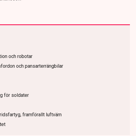
tion och robotar
sfordon och pansarterrängbilar
g för soldater
idsfartyg, framförallt luftvärn
tet