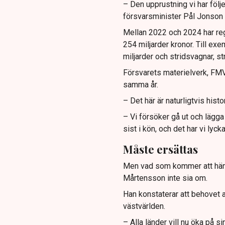
– Den upprustning vi har följe
försvarsminister Pål Jonson 
Mellan 2022 och 2024 har reg
254 miljarder kronor. Till exem
miljarder och stridsvagnar, st
Försvarets materielverk, FMV, 
samma år.
– Det här är naturligtvis his
– Vi försöker gå ut och lägga
sist i kön, och det har vi lyck
Måste ersättas
Men vad som kommer att händ
Mårtensson inte sia om.
Han konstaterar att behovet a
västvärlden.
– Alla länder vill nu öka på 