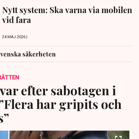
Nytt system: Ska varna via mobilen
vid fara
24 MAJ 2026 |
venska säkerheten
RÄTTEN
var efter sabotagen i
”Flera har gripits och
s”