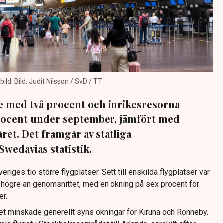
ld. Bild: Judit Nilsson / SvD / TT
e med två procent och inrikesresorna
ocent under september, jämfört med
et. Det framgår av statliga
wedavias statistik.
riges tio större flygplatser. Sett till enskilda flygplatser var
 högre än genomsnittet, med en ökning på sex procent för
er.
t minskade generellt syns ökningar för Kiruna och Ronneby.