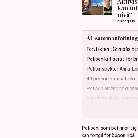
Aktivi
kan in
nivå”
Näringsliv
AI-sammanfattnin
Torvtäkten i Grimsås har
Polisen kritiseras för b
Polisinspektör Anna-Len
40 personer misstänks 
Polisen använder drönar
Samtidigt är polisarbetet
och gränser.
Polisen, som befinner sig på
kan fortgå för öppen ridå.