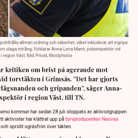
prätthålla allmän ordning och säkerhet, vilket inkluderar att ingripa
m olaga intrång, förklarar Anna-Lena Mann, polisinspektör vid
region Väst. Bild: Privat, Mostphotos
sar kritiken om brist på agerande mot
vid torvtäkten i Grimsås. ”Det har gjorts
avlägsnanden och gripanden”, säger Anna-
pektör i region Väst, till TN.
anemo kommun har sedan 28 juli stoppats av aktivistgruppen
tt aktivister har klättrat upp på
torvproducenten Neovas
n och spridit ogräsfrön över täkten.