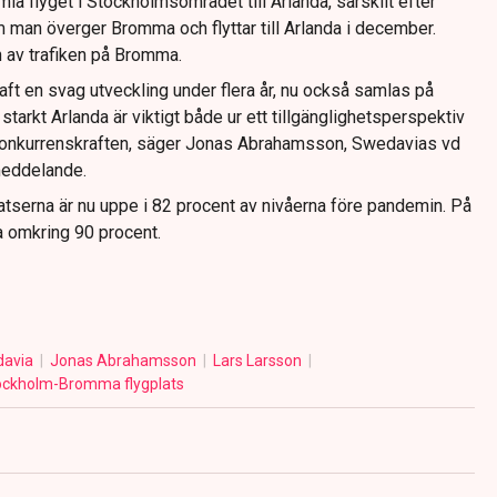
la flyget i Stockholmsområdet till Arlanda, särskilt efter
man överger Bromma och flyttar till Arlanda i december.
 av trafiken på Bromma.
haft en svag utveckling under flera år, nu också samlas på
t starkt Arlanda är viktigt både ur ett tillgänglighetsperspektiv
konkurrenskraften, säger Jonas Abrahamsson, Swedavias vd
meddelande.
atserna är nu uppe i 82 procent av nivåerna före pandemin. På
a omkring 90 procent.
davia
Jonas Abrahamsson
Lars Larsson
ockholm-Bromma flygplats