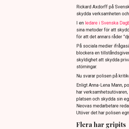
Rickard Axdorff på Svensk
skydda verksamheten och
I en
ledare i Svenska Dag
sina metoder för att skyd
för att det annars råder ”d
På sociala medier ifrågasä
blockera en tillståndsgive
skyldighet att skydda pr
störningar.
Nu svarar polisen på kritik
Enligt Anna-Lena Mann, po
har verksamhetsutövaren, 
platsen och skydda sin e
Neovas medarbetare reda
Utöver det har polisen eg
Flera har gripits