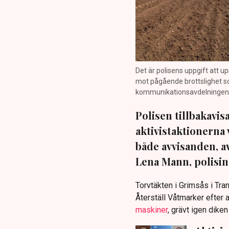
Det är polisens uppgift att up
mot pågående brottslighet so
kommunikationsavdelningen i 
Polisen tillbakavi
aktivistaktionerna 
både avvisanden, 
Lena Mann, polisins
Torvtäkten i Grimsås i Tr
Återställ Våtmarker efter a
maskiner
, grävt igen dike