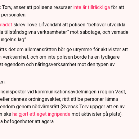
 Torv, anser att polisens resurser
inte är tillräckliga
för att
 personalen.
bladet
skrev Tove Lifvendahl att polisen ”behöver utveckla
da tillståndsgivna verksamheter” mot sabotage, och varnade
jungelns lag”.
tts det om allemansrätten bör ge utrymme för aktivister att
n verksamhet, och om inte polisen borde ha en tydligare
ivat egendom och näringsverksamhet mot den typen av
en.
lisinspektör vid kommunikationsavdelningen i region Väst,
eller dennes ordningsvakter, rätt att be personer lämna
gendom genom nödvärnsrätt (Svensk Torv uppger att en av
n ska
ha gjort ett eget ingripande
mot aktivister på plats).
na befogenheter att agera.