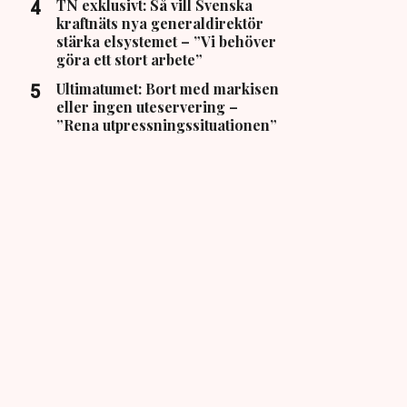
TN exklusivt: Så vill Svenska
kraftnäts nya generaldirektör
stärka elsystemet – ”Vi behöver
göra ett stort arbete”
Ultimatumet: Bort med markisen
eller ingen uteservering –
”Rena utpressningssituationen”