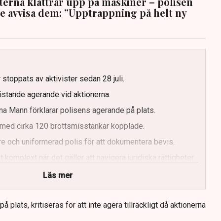
sterna klättrar upp på maskiner – polisen
te avvisa dem: ”Upptrappning på helt ny
g
 stoppats av aktivister sedan 28 juli.
ristande agerande vid aktionerna.
a Mann förklarar polisens agerande på plats.
med cirka 120 brottsmisstankar kopplade.
e och uniformerad polis för att dokumentera bevis.
 komplext när det gäller att navigera juridiska rättigheter
Läs mer
 plats, kritiseras för att inte agera tillräckligt då aktionerna