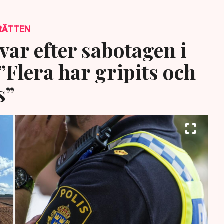
RÄTTEN
var efter sabotagen i
”Flera har gripits och
s”