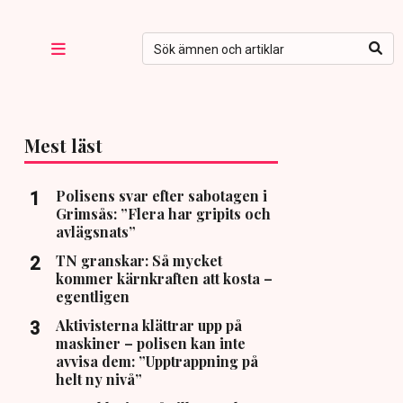
Mest läst
Polisens svar efter sabotagen i
Grimsås: ”Flera har gripits och
avlägsnats”
TN granskar: Så mycket
kommer kärnkraften att kosta –
egentligen
Aktivisterna klättrar upp på
maskiner – polisen kan inte
avvisa dem: ”Upptrappning på
helt ny nivå”