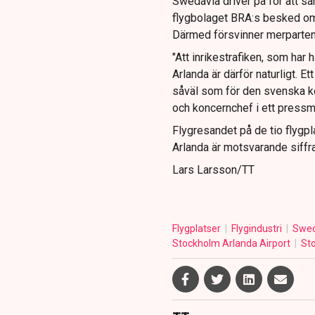
Swedavia driver på för att sam
flygbolaget BRA:s besked om 
Därmed försvinner merparten
"Att inrikestrafiken, som har 
Arlanda är därför naturligt. Et
såväl som för den svenska 
och koncernchef i ett press
Flygresandet på de tio flygpl
Arlanda är motsvarande siffr
Lars Larsson/TT
Flygplatser
Flygindustri
Swe
Stockholm Arlanda Airport
St