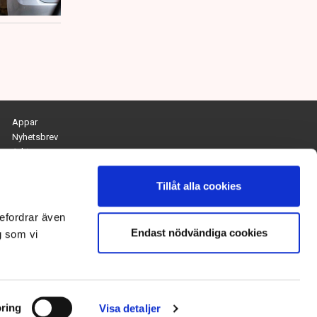
Appar
Nyhetsbrev
Arkiv
Kontakta redaktionen
Personuppgifts- och cookiepolicy
Tillåt alla cookies
Om Tidningen Näringslivet
efordrar även
Endast nödvändiga cookies
Chefredaktör och ansvarig utgivare:
g som vi
Anna Dalqvist
Kontakt: anna.dalqvist@tn.se
ring
Visa detaljer