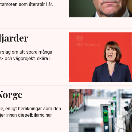
tsmöten som återstår i år,
ljarder
förslag om att spara många
s- och vägprojekt, skära i
 Norge
ge, enligt beräkningar som den
er innan dieselbilarna har