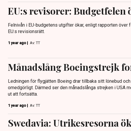
EU:s revisorer: Budgetfelen 
Felnivån i EU-budgetens utgifter ökar, enligt rapporten över 
EU:s revisionsrätt.
1 year ago |
Av: TT
Månadslång Boeingstrejk for
Ledningen för flygjätten Boeing drar tillbaka sitt lönebud och 
omedgörligt. Därmed ser den månadslånga strejken i USA m
ut att fortsätta.
1 year ago |
Av: TT
Swedavia: Utrikesresorna ö