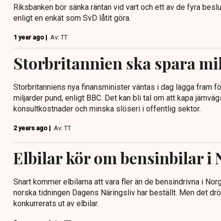
Riksbanken bör sänka räntan vid vart och ett av de fyra beslu
enligt en enkät som SvD låtit göra.
1 year ago |
Av: TT
Storbritannien ska spara mi
Storbritanniens nya finansminister väntas i dag lägga fram 
miljarder pund, enligt BBC. Det kan bli tal om att kapa järnväg
konsultkostnader och minska slöseri i offentlig sektor.
2 years ago |
Av: TT
Elbilar kör om bensinbilar i
Snart kommer elbilarna att vara fler än de bensindrivna i Nor
norska tidningen Dagens Näringsliv har beställt. Men det dröj
konkurrerats ut av elbilar.