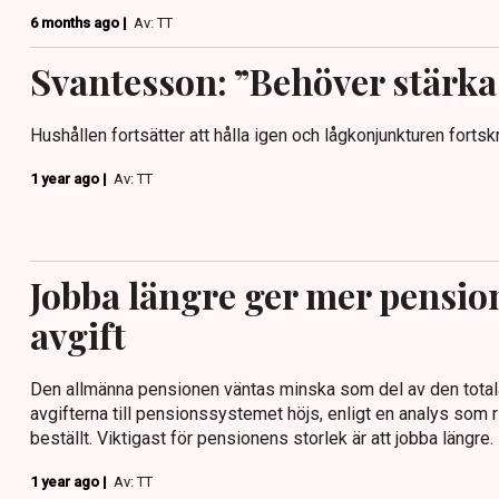
6 months ago |
Av: TT
Svantesson: ”Behöver stärka
Hushållen fortsätter att hålla igen och lågkonjunkturen fortskr
1 year ago |
Av: TT
Jobba längre ger mer pensio
avgift
Den allmänna pensionen väntas minska som del av den tota
avgifterna till pensionssystemet höjs, enligt en analys som
beställt. Viktigast för pensionens storlek är att jobba längre.
1 year ago |
Av: TT