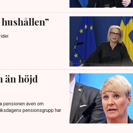
 hushållen”
ider.
n än höjd
la pensionen även om
 riksdagens pensionsgrupp har