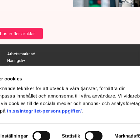
Läs in fler artiklar
Arbetsmarknad
Näringsliv
Ekonomi
Entreprenörskap
r cookies
Opinion
Hållbarhet
nande tekniker för att utveckla våra tjänster, förbättra din
Utrikes
passa innehållet och annonserna till våra användare. Vi vidareb
Krönikor
via cookies till de sociala medier och annons- och analysföreta
Quiz
 på
tn.se/integritet-personuppgifter/
.
Inställningar
Statistik
Marknadsfö