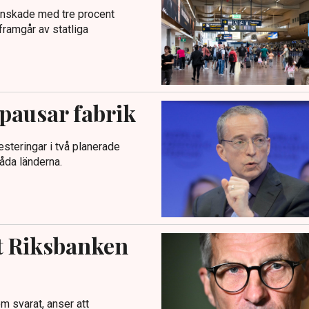
inskade med tre procent
ramgår av statliga
 pausar fabrik
esteringar i två planerade
båda länderna.
t Riksbanken
m svarat, anser att