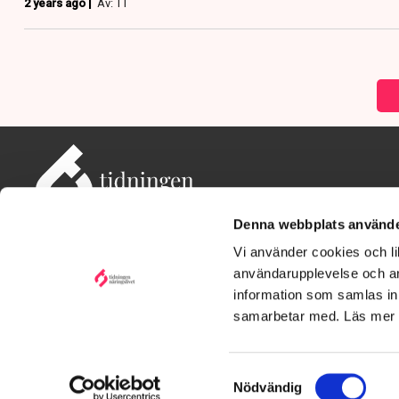
2 years ago |
Av: TT
Denna webbplats använde
Vi använder cookies och lik
användarupplevelse och an
information som samlas in 
Adress: Tidningen Näringslivet, 114 82 Stockholm
Besöksadress: Storgatan 19, Stockholm
samarbetar med. Läs mer
Kontakt: redaktionen@tn.se
Samtyckesval
Nödvändig