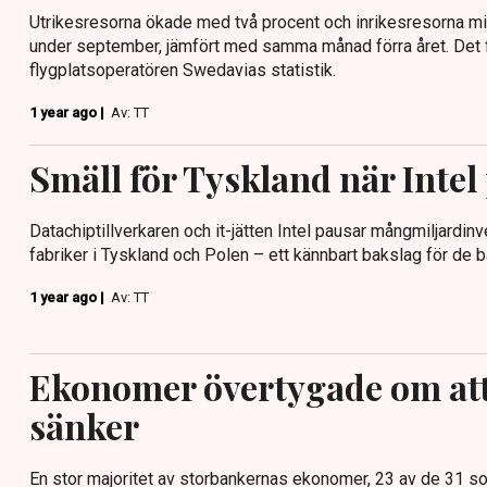
Utrikesresorna ökade med två procent och inrikesresorna m
under september, jämfört med samma månad förra året. Det f
flygplatsoperatören Swedavias statistik.
1 year ago |
Av: TT
Smäll för Tyskland när Intel
Datachiptillverkaren och it-jätten Intel pausar mångmiljardinv
fabriker i Tyskland och Polen – ett kännbart bakslag för de 
1 year ago |
Av: TT
Ekonomer övertygade om at
sänker
En stor majoritet av storbankernas ekonomer, 23 av de 31 so