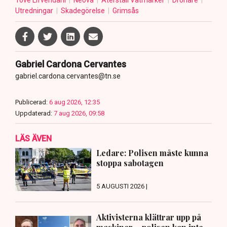
Tove Lifvendahl
Neova
Återställ Våtmarker
Drönare
Utredningar
Skadegörelse
Grimsås
Gabriel Cardona Cervantes
gabriel.cardona.cervantes@tn.se
Publicerad:
6 aug 2026, 12:35
Uppdaterad:
7 aug 2026, 09:58
LÄS ÄVEN
Ledare: Polisen måste kunna
stoppa sabotagen
5 AUGUSTI 2026 |
Aktivisterna klättrar upp på