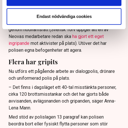
Enligt Anna-Lena Mann, polisinspektör vid
kommunikationsavdelningen i region Väst, har
verksamhetsutövaren, eller dennes ordningsvakter, rätt
Endast nödvändiga cookies
att be personer lämna platsen och skydda sin egendom
genom nödvärnsrätt (Svensk Torv uppger att en av
Neovas medarbetare redan ska
ha gjort ett eget
ingripande
mot aktivister på plats). Utöver det har
polisen egna befogenheter att agera.
Flera har gripits
Nu utförs ett pågående arbete av dialogpolis, drönare
och uniformerad polis på plats.
– Det finns i dagsläget ett 40-tal misstänkta personer,
cirka 120 brottsmisstankar och det har gjorts både
avvisanden, avlägsnanden och gripanden, säger Anna-
Lena Mann.
Med stöd av polislagen 13 paragraf kan polisen
beordra bort eller fysiskt flytta personer som stör