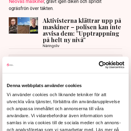
Neovas maskiner
, grävt igen diken och spridit
ogräsfrön över täkten.
Aktivisterna klättrar upp på
maskiner – polisen kan inte
avvisa dem: ”Upptrappning
på helt ny nivå”
Näringsliv
AI-sammanfattning
Torvtäkten i Grimsås har stoppats av aktivister
sedan 28 juli.
Denna webbplats använder cookies
Polisen kritiseras för bristande agerande vid
Vi använder cookies och liknande tekniker för att
aktionerna.
utveckla våra tjänster, förbättra din användarupplevelse
Polisinspektör Anna-Lena Mann förklarar polisens
och anpassa innehållet och annonserna till våra
agerande på plats.
användare. Vi vidarebefordrar även information som
40 personer misstänks med cirka 120
samlas in via cookies till de sociala medier och annons-
brottsmisstankar kopplade.
Läs mer
och analysföretag som vi samarbetar med. Läs mer på