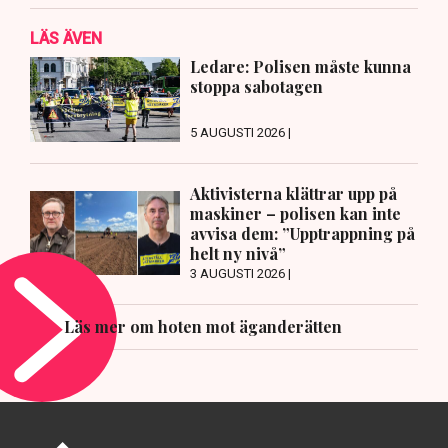
LÄS ÄVEN
Ledare: Polisen måste kunna
stoppa sabotagen
5 AUGUSTI 2026 |
Aktivisterna klättrar upp på
maskiner – polisen kan inte
avvisa dem: ”Upptrappning på
helt ny nivå”
3 AUGUSTI 2026 |
Läs mer om hoten mot äganderätten