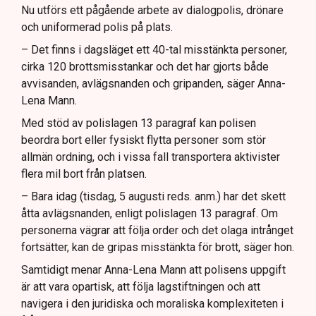
Nu utförs ett pågående arbete av dialogpolis, drönare
och uniformerad polis på plats.
– Det finns i dagsläget ett 40-tal misstänkta personer,
cirka 120 brottsmisstankar och det har gjorts både
avvisanden, avlägsnanden och gripanden, säger Anna-
Lena Mann.
Med stöd av polislagen 13 paragraf kan polisen
beordra bort eller fysiskt flytta personer som stör
allmän ordning, och i vissa fall transportera aktivister
flera mil bort från platsen.
– Bara idag (tisdag, 5 augusti reds. anm.) har det skett
åtta avlägsnanden, enligt polislagen 13 paragraf. Om
personerna vägrar att följa order och det olaga intrånget
fortsätter, kan de gripas misstänkta för brott, säger hon.
Samtidigt menar Anna-Lena Mann att polisens uppgift
är att vara opartisk, att följa lagstiftningen och att
navigera i den juridiska och moraliska komplexiteten i