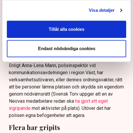
skydda tillståndsgivna verksamheter” mot sabotage,
och varnade för att det annars råder ”djungelns lag”.
Visa detaljer
På sociala medier ifrågasätts det om allemansrätten
bör ge utrymme för aktivister att blockera en
Tillåt alla cookies
tillståndsgiven verksamhet, och om inte polisen borde
ha en tydligare skyldighet att skydda privat egendom
och näringsverksamhet mot den typen av störningar.
Endast nödvändiga cookies
Nu svarar polisen på kritiken.
Enligt Anna-Lena Mann, polisinspektör vid
kommunikationsavdelningen i region Väst, har
verksamhetsutövaren, eller dennes ordningsvakter, rätt
att be personer lämna platsen och skydda sin egendom
genom nödvärnsrätt (Svensk Torv uppger att en av
Neovas medarbetare redan ska
ha gjort ett eget
ingripande
mot aktivister på plats). Utöver det har
polisen egna befogenheter att agera.
Flera har gripits