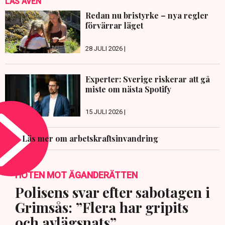
LÄS ÄVEN
Redan nu bristyrke – nya regler
förvärrar läget
28 JULI 2026 |
Experter: Sverige riskerar att gå
miste om nästa Spotify
15 JULI 2026 |
Läs mer om arbetskraftsinvandring
HOTEN MOT ÄGANDERÄTTEN
Polisens svar efter sabotagen i
Grimsås: ”Flera har gripits
och avlägsnats”