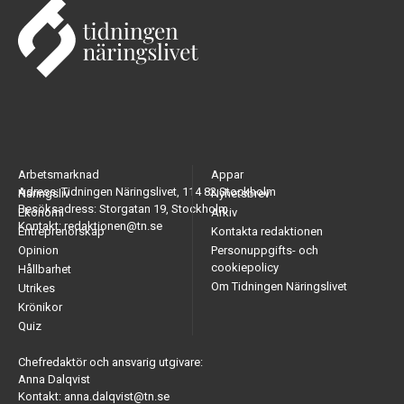
Arbetsmarknad
Appar
Adress: Tidningen Näringslivet, 114 82 Stockholm
Näringsliv
Nyhetsbrev
Besöksadress: Storgatan 19, Stockholm
Ekonomi
Arkiv
Kontakt: redaktionen@tn.se
Entreprenörskap
Kontakta redaktionen
Opinion
Personuppgifts- och
cookiepolicy
Hållbarhet
Om Tidningen Näringslivet
Utrikes
Krönikor
Quiz
Chefredaktör och ansvarig utgivare:
Anna Dalqvist
Kontakt: anna.dalqvist@tn.se