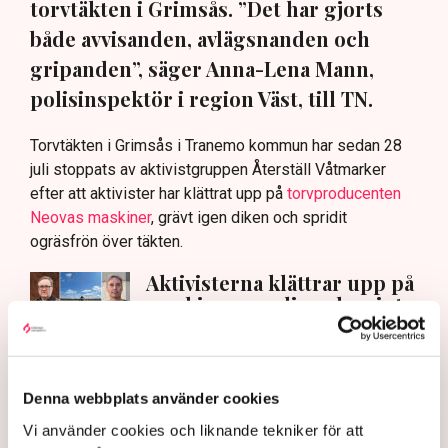
torvtäkten i Grimsås. ”Det har gjorts
både avvisanden, avlägsnanden och
gripanden”, säger Anna-Lena Mann,
polisinspektör i region Väst, till TN.
Torvtäkten i Grimsås i Tranemo kommun har sedan 28
juli stoppats av aktivistgruppen Återställ Våtmarker
efter att aktivister har klättrat upp på
torvproducenten
Neovas maskiner
, grävt igen diken och spridit
ogräsfrön över täkten.
Aktivisterna klättrar upp på
maskiner – polisen kan inte
avvisa dem: ”Upptrappning
på helt ny nivå”
Näringsliv
Denna webbplats använder cookies
AI-sammanfattning
Vi använder cookies och liknande tekniker för att