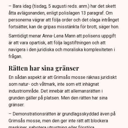
– Bara idag (tisdag, 5 augusti reds. anm.) har det skett
åtta avlägsnanden, enligt polislagen 13 paragraf. Om
personerna vägrar att följa order och det olaga intrånget
fortsätter, kan de gripas misstänkta för brott, säger hon.
Samtidigt menar Anna-Lena Mann att polisens uppgift
är att vara opartisk, att följa lagstiftningen och att
navigera i den juridiska och moraliska komplexiteten i
frågan.
Rätten har sina gränser
En sådan aspekt är att Grimsås mosse räknas juridiskt
som natur- och våtmark, inte som ett inhägnat
industriområde. Det innebär att allemansrätten i
grunden gäller på platsen. Men den rätten har sina
gränser.
– Demonstrationsrätten är grundlagsskyddad även på
Grimsås mosse, men den ger inte rätt att blockera
maskiner, sabotera utrustning eller förstöra