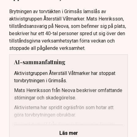
Brytningen av torvtäkten i Grimsås lamslås av
aktivistgruppen Återställ Våtmarker. Mats Henriksson,
tillståndsansvarig på Neova, som befinner sig på plats,
beskriver hur ett 40-tal personer spred ut sig över den
tillståndsgivna verksamhetsytan förra veckan och
stoppade all pågående verksamhet.
AI-sammanfattning
Aktivistgruppen Återställ Våtmarker har stoppat
torvbrytningen i Grimsås.
Mats Henriksson från Neova beskriver omfattande
störningar och skadegörelse.
Aktivisterna har spridit ogräsfrön som hotar att
göra torvbrytningen obrukbar.
Rickard Axdorff från Svensk Torv varnar för ett
stort ekonomiskt sabotage.
Läs mer