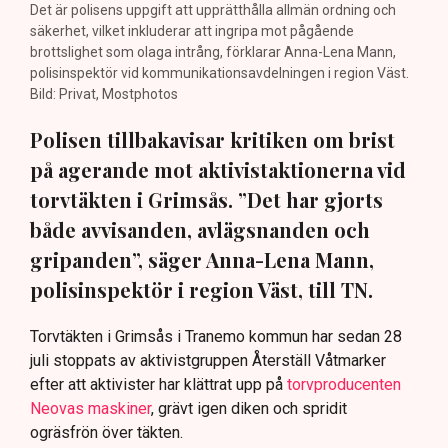
Det är polisens uppgift att upprätthålla allmän ordning och
säkerhet, vilket inkluderar att ingripa mot pågående
brottslighet som olaga intrång, förklarar Anna-Lena Mann,
polisinspektör vid kommunikationsavdelningen i region Väst.
Bild: Privat, Mostphotos
Polisen tillbakavisar kritiken om brist
på agerande mot aktivistaktionerna vid
torvtäkten i Grimsås. ”Det har gjorts
både avvisanden, avlägsnanden och
gripanden”, säger Anna-Lena Mann,
polisinspektör i region Väst, till TN.
Torvtäkten i Grimsås i Tranemo kommun har sedan 28
juli stoppats av aktivistgruppen Återställ Våtmarker
efter att aktivister har klättrat upp på
torvproducenten
Neovas maskiner
, grävt igen diken och spridit
ogräsfrön över täkten.