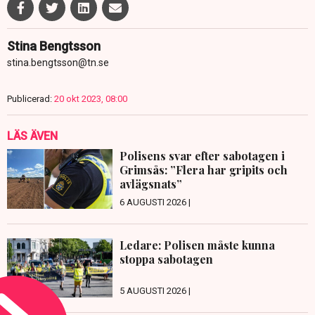
Stina Bengtsson
stina.bengtsson@tn.se
Publicerad:
20 okt 2023, 08:00
LÄS ÄVEN
Polisens svar efter sabotagen i
Grimsås: ”Flera har gripits och
avlägsnats”
6 AUGUSTI 2026 |
Ledare: Polisen måste kunna
stoppa sabotagen
5 AUGUSTI 2026 |