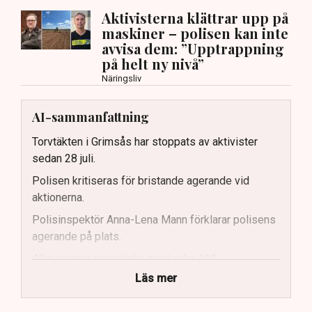
Aktivisterna klättrar upp på
maskiner – polisen kan inte
avvisa dem: ”Upptrappning
på helt ny nivå”
Näringsliv
AI-sammanfattning
Torvtäkten i Grimsås har stoppats av aktivister
sedan 28 juli.
Polisen kritiseras för bristande agerande vid
aktionerna.
Polisinspektör Anna-Lena Mann förklarar polisens
agerande på plats.
40 personer misstänks med cirka 120
brottsmisstankar kopplade.
Läs mer
Polisen använder drönare och uniformerad polis