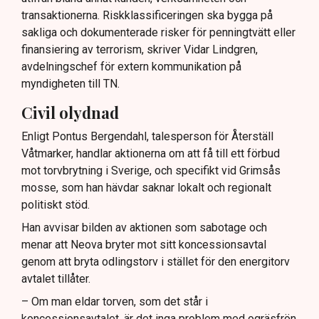
transaktionerna. Riskklassificeringen ska bygga på
sakliga och dokumenterade risker för penningtvätt eller
finansiering av terrorism, skriver Vidar Lindgren,
avdelningschef för extern kommunikation på
myndigheten till TN.
Civil olydnad
Enligt Pontus Bergendahl, talesperson för Återställ
Våtmarker, handlar aktionerna om att få till ett förbud
mot torvbrytning i Sverige, och specifikt vid Grimsås
mosse, som han hävdar saknar lokalt och regionalt
politiskt stöd.
Han avvisar bilden av aktionen som sabotage och
menar att Neova bryter mot sitt koncessionsavtal
genom att bryta odlingstorv i stället för den energitorv
avtalet tillåter.
– Om man eldar torven, som det står i
koncessionsavtalet, är det inga problem med ogräsfrön