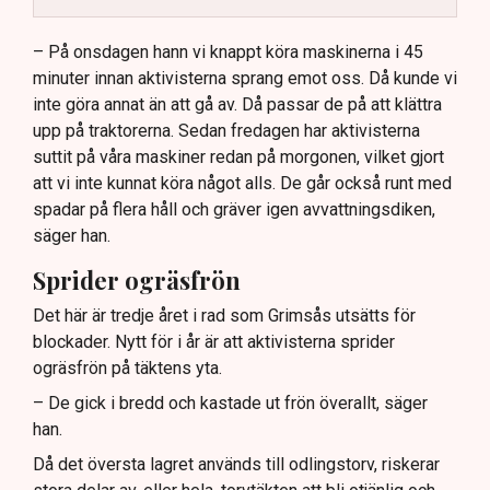
Dialogpolisen på plats står maktlös inför
aktivisternas handlingar.
– På onsdagen hann vi knappt köra maskinerna i 45
minuter innan aktivisterna sprang emot oss. Då kunde vi
Frågor kvarstår om finansiering av illegal aktivism.
inte göra annat än att gå av. Då passar de på att klättra
upp på traktorerna. Sedan fredagen har aktivisterna
suttit på våra maskiner redan på morgonen, vilket gjort
att vi inte kunnat köra något alls. De går också runt med
spadar på flera håll och gräver igen avvattningsdiken,
säger han.
Sprider ogräsfrön
Det här är tredje året i rad som Grimsås utsätts för
blockader. Nytt för i år är att aktivisterna sprider
ogräsfrön på täktens yta.
– De gick i bredd och kastade ut frön överallt, säger
han.
Då det översta lagret används till odlingstorv, riskerar