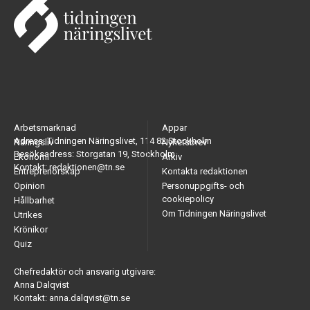
Arbetsmarknad
Appar
Adress: Tidningen Näringslivet, 114 82 Stockholm
Näringsliv
Nyhetsbrev
Besöksadress: Storgatan 19, Stockholm
Ekonomi
Arkiv
Kontakt: redaktionen@tn.se
Entreprenörskap
Kontakta redaktionen
Opinion
Personuppgifts- och
cookiepolicy
Hållbarhet
Om Tidningen Näringslivet
Utrikes
Krönikor
Quiz
Chefredaktör och ansvarig utgivare:
Anna Dalqvist
Kontakt: anna.dalqvist@tn.se