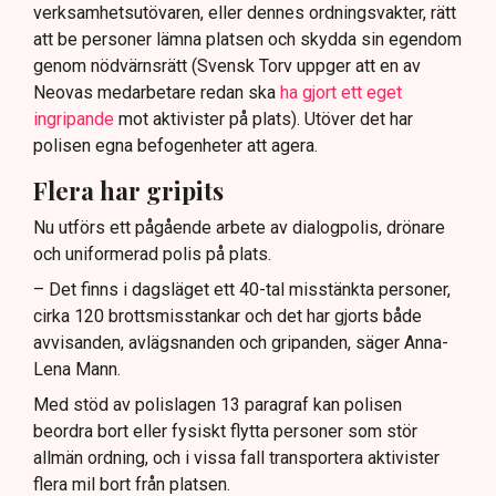
verksamhetsutövaren, eller dennes ordningsvakter, rätt
att be personer lämna platsen och skydda sin egendom
genom nödvärnsrätt (Svensk Torv uppger att en av
Neovas medarbetare redan ska
ha gjort ett eget
ingripande
mot aktivister på plats). Utöver det har
polisen egna befogenheter att agera.
Flera har gripits
Nu utförs ett pågående arbete av dialogpolis, drönare
och uniformerad polis på plats.
– Det finns i dagsläget ett 40-tal misstänkta personer,
cirka 120 brottsmisstankar och det har gjorts både
avvisanden, avlägsnanden och gripanden, säger Anna-
Lena Mann.
Med stöd av polislagen 13 paragraf kan polisen
beordra bort eller fysiskt flytta personer som stör
allmän ordning, och i vissa fall transportera aktivister
flera mil bort från platsen.