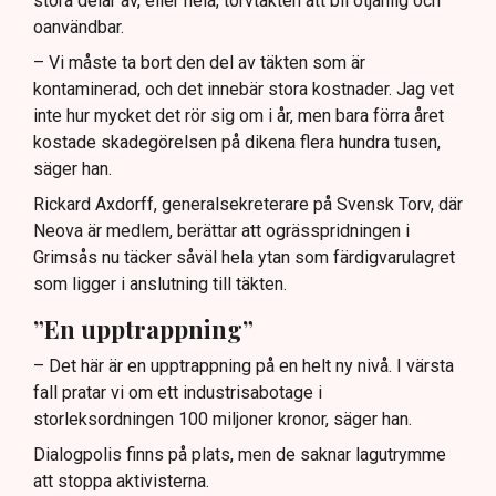
stora delar av, eller hela, torvtäkten att bli otjänlig och
oanvändbar.
– Vi måste ta bort den del av täkten som är
kontaminerad, och det innebär stora kostnader. Jag vet
inte hur mycket det rör sig om i år, men bara förra året
kostade skadegörelsen på dikena flera hundra tusen,
säger han.
Rickard Axdorff, generalsekreterare på Svensk Torv, där
Neova är medlem, berättar att ogrässpridningen i
Grimsås nu täcker såväl hela ytan som färdigvarulagret
som ligger i anslutning till täkten.
”En upptrappning”
– Det här är en upptrappning på en helt ny nivå. I värsta
fall pratar vi om ett industrisabotage i
storleksordningen 100 miljoner kronor, säger han.
Dialogpolis finns på plats, men de saknar lagutrymme
att stoppa aktivisterna.