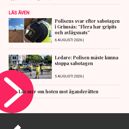
LÄS ÄVEN
Polisens svar efter sabotagen
i Grimsås: ”Flera har gripits
och avlägsnats”
6 AUGUSTI 2026 |
Ledare: Polisen måste kunna
stoppa sabotagen
5 AUGUSTI 2026 |
Läs mer om hoten mot äganderätten