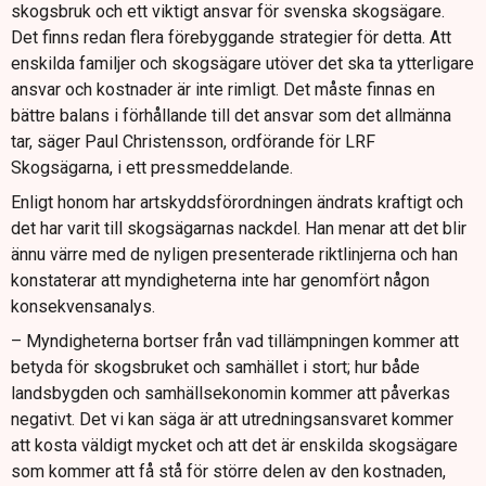
skogsbruk och ett viktigt ansvar för svenska skogsägare.
Det finns redan flera förebyggande strategier för detta. Att
enskilda familjer och skogsägare utöver det ska ta ytterligare
ansvar och kostnader är inte rimligt. Det måste finnas en
bättre balans i förhållande till det ansvar som det allmänna
tar, säger Paul Christensson, ordförande för LRF
Skogsägarna, i ett pressmeddelande.
Enligt honom har artskyddsförordningen ändrats kraftigt och
det har varit till skogsägarnas nackdel. Han menar att det blir
ännu värre med de nyligen presenterade riktlinjerna och han
konstaterar att myndigheterna inte har genomfört någon
konsekvensanalys.
– Myndigheterna bortser från vad tillämpningen kommer att
betyda för skogsbruket och samhället i stort; hur både
landsbygden och samhällsekonomin kommer att påverkas
negativt. Det vi kan säga är att utredningsansvaret kommer
att kosta väldigt mycket och att det är enskilda skogsägare
som kommer att få stå för större delen av den kostnaden,