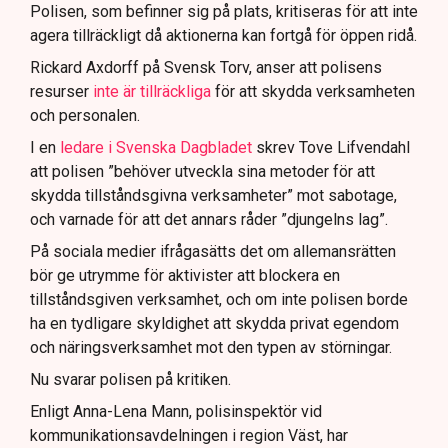
för att dokumentera bevis.
Polisen, som befinner sig på plats, kritiseras för att inte
agera tillräckligt då aktionerna kan fortgå för öppen ridå.
Samtidigt är polisarbetet komplext när det gäller
att navigera juridiska rättigheter och gränser.
Rickard Axdorff på Svensk Torv, anser att polisens
resurser
inte är tillräckliga
för att skydda verksamheten
och personalen.
I en
ledare i Svenska Dagbladet
skrev Tove Lifvendahl
att polisen ”behöver utveckla sina metoder för att
skydda tillståndsgivna verksamheter” mot sabotage,
och varnade för att det annars råder ”djungelns lag”.
På sociala medier ifrågasätts det om allemansrätten
bör ge utrymme för aktivister att blockera en
tillståndsgiven verksamhet, och om inte polisen borde
ha en tydligare skyldighet att skydda privat egendom
och näringsverksamhet mot den typen av störningar.
Nu svarar polisen på kritiken.
Enligt Anna-Lena Mann, polisinspektör vid
kommunikationsavdelningen i region Väst, har