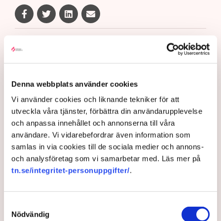
Gabriel Cardona Cervantes
gabriel.cardona.cervantes@tn.se
Publicerad:
6 aug 2026, 12:35
Denna webbplats använder cookies
Uppdaterad:
7 aug 2026, 09:58
Vi använder cookies och liknande tekniker för att
utveckla våra tjänster, förbättra din användarupplevelse
LÄS ÄVEN
och anpassa innehållet och annonserna till våra
Ledare: Polisen måste kunna
användare. Vi vidarebefordrar även information som
stoppa sabotagen
samlas in via cookies till de sociala medier och annons-
och analysföretag som vi samarbetar med. Läs mer på
5 AUGUSTI 2026 |
tn.se/integritet-personuppgifter/
.
Aktivisterna klättrar upp på
maskiner – polisen kan inte
Samtyckesval
avvisa dem: ”Upptrappning på
Nödvändig
helt ny nivå”