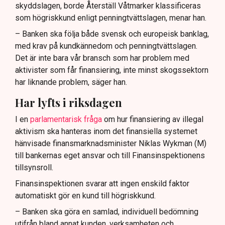
skyddslagen, borde Återställ Våtmarker klassificeras
som högriskkund enligt penningtvättslagen, menar han.
– Banken ska följa både svensk och europeisk banklag,
med krav på kundkännedom och penningtvättslagen.
Det är inte bara vår bransch som har problem med
aktivister som får finansiering, inte minst skogssektorn
har liknande problem, säger han.
Har lyfts i riksdagen
I en
parlamentarisk fråga
om hur finansiering av illegal
aktivism ska hanteras inom det finansiella systemet
hänvisade finansmarknadsminister Niklas Wykman (M)
till bankernas eget ansvar och till Finansinspektionens
tillsynsroll.
Finansinspektionen svarar att ingen enskild faktor
automatiskt gör en kund till högriskkund.
– Banken ska göra en samlad, individuell bedömning
utifrån bland annat kunden, verksamheten och