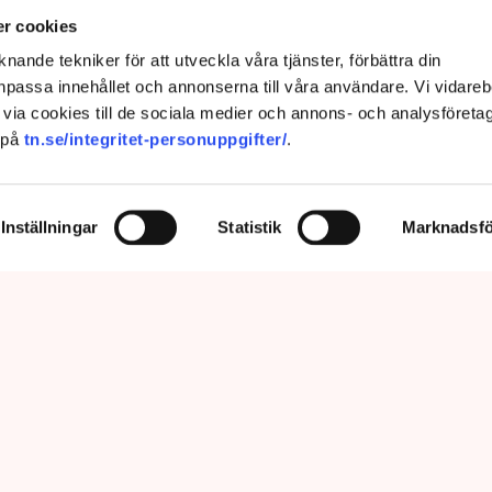
ngssituationen”
r cookies
nande tekniker för att utveckla våra tjänster, förbättra din
passa innehållet och annonserna till våra användare. Vi vidareb
via cookies till de sociala medier och annons- och analysföreta
 på
tn.se/integritet-personuppgifter/
.
Inställningar
Statistik
Marknadsfö
nu så min markis med ben är inte längre tillåten”, säger Linda Nilsson