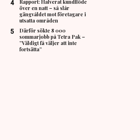
Rapport: Halverat kundflöde
över en natt – så slår
gängvåldet mot företagare i
utsatta områden
Därför sökte 8 000
sommarjobb på Tetra Pak –
”Väldigt få väljer att inte
fortsätta”