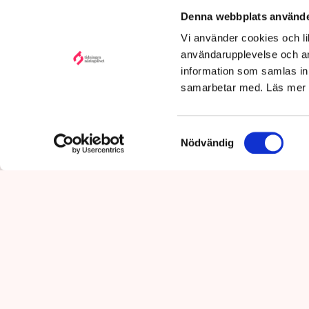
Uppdaterad:
6 aug 2026,
utpressni
Denna webbplats använde
10:29
Vi använder cookies och lik
användarupplevelse och an
information som samlas in 
samarbetar med. Läs mer
Samtyckesval
Nödvändig
”Riktlinjerna gäller ju redan 