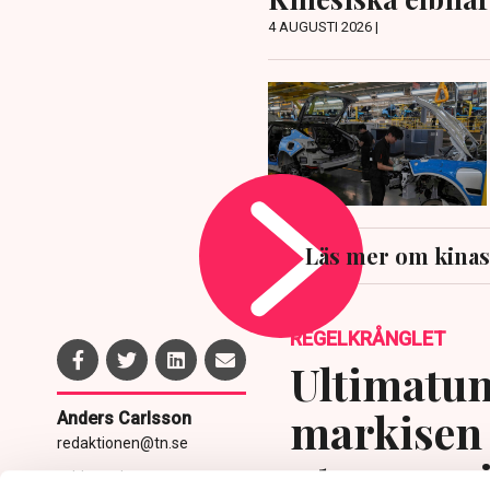
4 AUGUSTI 2026 |
Läs mer om kina
REGELKRÅNGLET
Ultimatum
markisen 
Anders Carlsson
redaktionen@tn.se
uteserver
Publicerad:
5 aug 2026, 11:24