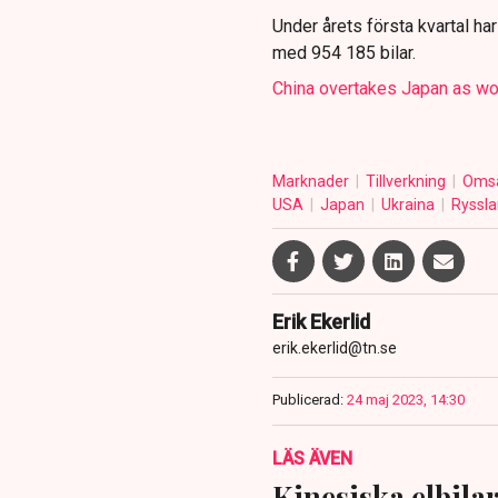
Under årets första kvartal ha
med 954 185 bilar.
China overtakes Japan as wor
Marknader
Tillverkning
Omsä
USA
Japan
Ukraina
Ryssl
Erik Ekerlid
erik.ekerlid@tn.se
Publicerad:
24 maj 2023, 14:30
LÄS ÄVEN
Kinesiska elbilar