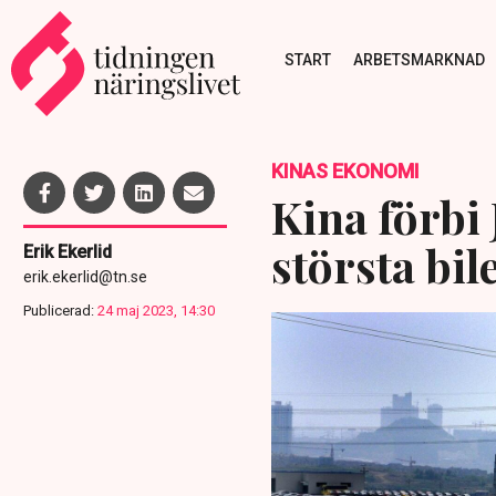
START
ARBETSMARKNAD
KINAS EKONOMI
Kina förbi 
största bil
Erik Ekerlid
erik.ekerlid@tn.se
Publicerad:
24 maj 2023, 14:30