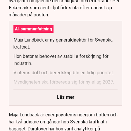
nya tjänst omgående den 3 augusti och efterträder Per
Eckemark som sent i fjol fick sluta efter endast sju
månader på posten.
AI-sammanfattning
Maja Lundbäck är ny generaldirektör för Svenska
kraftnät.
Hon betonar behovet av stabil elförsörjning för
industrin.
Vinterns drift och beredskap blir en tidig prioritet.
Myndigheten ska förbereda sig för ny ellag 2027.
Maja Lundbäck vill se en mer proaktiv
Läs mer
systemoperatör.
Nya utlandsförbindelser ska analyseras noggrant.
Maja Lundbäck är energisystemsingenjör i botten och
har två tidigare omgångar hos Svenska kraftnät i
bagaget. Därutöver har hon varit analytiker på