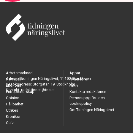
Arbetsmarknad
Appar
Adress: Tidningen Näringslivet, 114 82 Stockholm
Näringsliv
Nyhetsbrev
Besöksadress: Storgatan 19, Stockholm
Ekonomi
Arkiv
Kontakt: redaktionen@tn.se
Entreprenörskap
Kontakta redaktionen
Opinion
Personuppgifts- och
cookiepolicy
Hållbarhet
Om Tidningen Näringslivet
Utrikes
Krönikor
Quiz