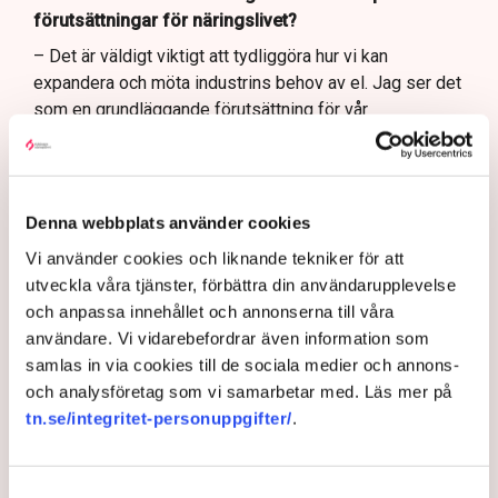
förutsättningar för näringslivet?
– Det är väldigt viktigt att tydliggöra hur vi kan
expandera och möta industrins behov av el. Jag ser det
som en grundläggande förutsättning för vår
konkurrenskraft och då är det viktigt att säkerställa
leveranssäkerhet och att kunna visa företagen att
Sverige är ett land där vi har rådighet över vår
energiförsörjning och att vi kommer att stå stadiga
Denna webbplats använder cookies
oavsett vad som händer i omvärlden.
Vi använder cookies och liknande tekniker för att
Svenska kraftnät är så kallad systemansvarig för
utveckla våra tjänster, förbättra din användarupplevelse
överföringssystemet vilket innebär att de planerar,
och anpassa innehållet och annonserna till våra
leder och driftar det svenska elsystemet och ser till att
användare. Vi vidarebefordrar även information som
det fungerar dygnet runt, årets alla timmar. I elsystemet
samlas in via cookies till de sociala medier och annons-
behöver nämligen exakt balans mellan produktion och
och analysföretag som vi samarbetar med. Läs mer på
konsumtion råda i varje sekund.
tn.se/integritet-personuppgifter/
.
”Att förbereda sig för vintern är
Samtyckesval