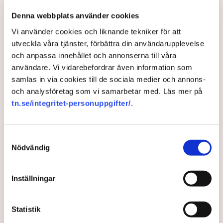
tillståndsansvarig på Neova, till TN. Nu
Denna webbplats använder cookies
varnar branschen för skador på
Vi använder cookies och liknande tekniker för att
uppemot 100 miljoner kronor.
utveckla våra tjänster, förbättra din användarupplevelse
och anpassa innehållet och annonserna till våra
Brytningen av torvtäkten i Grimsås lamslås av
användare. Vi vidarebefordrar även information som
aktivistgruppen Återställ Våtmarker. Mats Henriksson,
samlas in via cookies till de sociala medier och annons-
tillståndsansvarig på Neova, som befinner sig på plats,
och analysföretag som vi samarbetar med. Läs mer på
beskriver hur ett 40-tal personer spred ut sig över den
tn.se/integritet-personuppgifter/
.
tillståndsgivna verksamhetsytan förra veckan och
stoppade all pågående verksamhet.
Samtyckesval
AI-sammanfattning
Nödvändig
Aktivistgruppen Återställ Våtmarker har stoppat
torvbrytningen i Grimsås.
Inställningar
Mats Henriksson från Neova beskriver omfattande
störningar och skadegörelse.
Statistik
Aktivisterna har spridit ogräsfrön som hotar att