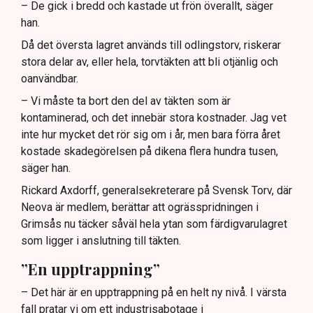
– De gick i bredd och kastade ut frön överallt, säger
han.
Då det översta lagret används till odlingstorv, riskerar
stora delar av, eller hela, torvtäkten att bli otjänlig och
oanvändbar.
– Vi måste ta bort den del av täkten som är
kontaminerad, och det innebär stora kostnader. Jag vet
inte hur mycket det rör sig om i år, men bara förra året
kostade skadegörelsen på dikena flera hundra tusen,
säger han.
Rickard Axdorff, generalsekreterare på Svensk Torv, där
Neova är medlem, berättar att ogrässpridningen i
Grimsås nu täcker såväl hela ytan som färdigvarulagret
som ligger i anslutning till täkten.
”En upptrappning”
– Det här är en upptrappning på en helt ny nivå. I värsta
fall pratar vi om ett industrisabotage i