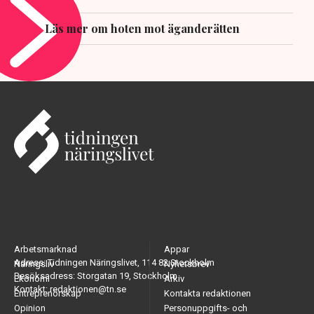
Läs mer om hoten mot äganderätten
Arbetsmarknad
Appar
Adress: Tidningen Näringslivet, 114 82 Stockholm
Näringsliv
Nyhetsbrev
Besöksadress: Storgatan 19, Stockholm
Ekonomi
Arkiv
Kontakt: redaktionen@tn.se
Entreprenörskap
Kontakta redaktionen
Opinion
Personuppgifts- och