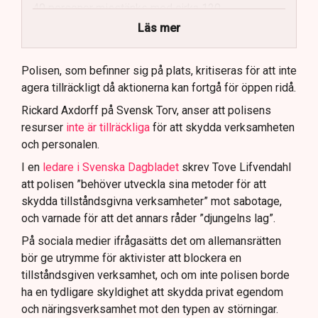
40 personer misstänks med cirka 120
brottsmisstankar kopplade.
Läs mer
Polisen använder drönare och uniformerad polis
för att dokumentera bevis.
Polisen, som befinner sig på plats, kritiseras för att inte
agera tillräckligt då aktionerna kan fortgå för öppen ridå.
Samtidigt är polisarbetet komplext när det gäller
att navigera juridiska rättigheter och gränser.
Rickard Axdorff på Svensk Torv, anser att polisens
resurser
inte är tillräckliga
för att skydda verksamheten
och personalen.
I en
ledare i Svenska Dagbladet
skrev Tove Lifvendahl
att polisen ”behöver utveckla sina metoder för att
skydda tillståndsgivna verksamheter” mot sabotage,
och varnade för att det annars råder ”djungelns lag”.
På sociala medier ifrågasätts det om allemansrätten
bör ge utrymme för aktivister att blockera en
tillståndsgiven verksamhet, och om inte polisen borde
ha en tydligare skyldighet att skydda privat egendom
och näringsverksamhet mot den typen av störningar.