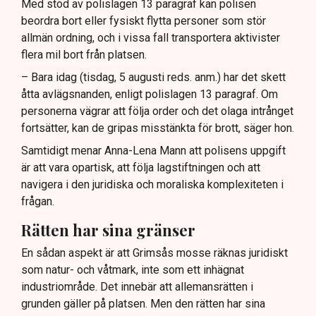
Med stöd av polislagen 13 paragraf kan polisen
beordra bort eller fysiskt flytta personer som stör
allmän ordning, och i vissa fall transportera aktivister
flera mil bort från platsen.
– Bara idag (tisdag, 5 augusti reds. anm.) har det skett
åtta avlägsnanden, enligt polislagen 13 paragraf. Om
personerna vägrar att följa order och det olaga intrånget
fortsätter, kan de gripas misstänkta för brott, säger hon.
Samtidigt menar Anna-Lena Mann att polisens uppgift
är att vara opartisk, att följa lagstiftningen och att
navigera i den juridiska och moraliska komplexiteten i
frågan.
Rätten har sina gränser
En sådan aspekt är att Grimsås mosse räknas juridiskt
som natur- och våtmark, inte som ett inhägnat
industriområde. Det innebär att allemansrätten i
grunden gäller på platsen. Men den rätten har sina