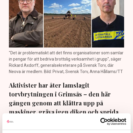
"Det är problematiskt att det finns organisationer som samlar
in pengar för att bedriva brottslig verksamhet i grupp", säger
Rickard Axdorff, generalsekreterare på Svensk Torv, där
Neova är medlem. Bild: Privat, Svensk Torv, Anna Hållams/TT
Aktivister har åter lamslagit
torvbrytningen i Grimsås – den här
gången genom att klättra upp på
maskiner, gräva igen diken och sprida
ogräsfrön. ”Aktivisterna sprang emot
oss”, säger Mats Henriksson,