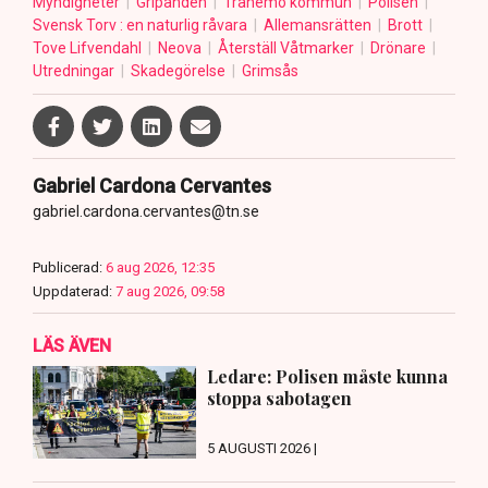
Myndigheter
Gripanden
Tranemo kommun
Polisen
Svensk Torv : en naturlig råvara
Allemansrätten
Brott
Tove Lifvendahl
Neova
Återställ Våtmarker
Drönare
Utredningar
Skadegörelse
Grimsås
Gabriel Cardona Cervantes
gabriel.cardona.cervantes@tn.se
Publicerad:
6 aug 2026, 12:35
Uppdaterad:
7 aug 2026, 09:58
LÄS ÄVEN
Ledare: Polisen måste kunna
stoppa sabotagen
5 AUGUSTI 2026 |