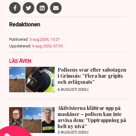
Redaktionen
Publicerad:
5 aug 2026, 13:21
Uppdaterad:
6 aug 2026, 07:35
LÄS ÄVEN
Polisens svar efter sabotagen
i Grimsås: ”Flera har gripits
och avlägsnats”
6 AUGUSTI 2026 |
Aktivisterna klättrar upp på
maskiner – polisen kan inte
avvisa dem: ”Upptrappning på
helt ny nivå”
3 AUGUSTI 2026 |