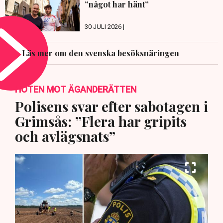
”något har hänt”
30 JULI 2026 |
Läs mer om den svenska besöksnäringen
HOTEN MOT ÄGANDERÄTTEN
Polisens svar efter sabotagen i
Grimsås: ”Flera har gripits
och avlägsnats”