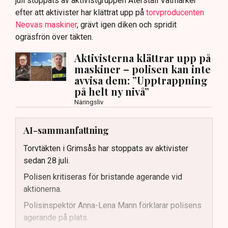
juli stoppats av aktivistgruppen Återställ Våtmarker
efter att aktivister har klättrat upp på
torvproducenten
Neovas maskiner
, grävt igen diken och spridit
ogräsfrön över täkten.
Aktivisterna klättrar upp på
maskiner – polisen kan inte
avvisa dem: ”Upptrappning
på helt ny nivå”
Näringsliv
AI-sammanfattning
Torvtäkten i Grimsås har stoppats av aktivister
sedan 28 juli.
Polisen kritiseras för bristande agerande vid
aktionerna.
Polisinspektör Anna-Lena Mann förklarar polisens
agerande på plats.