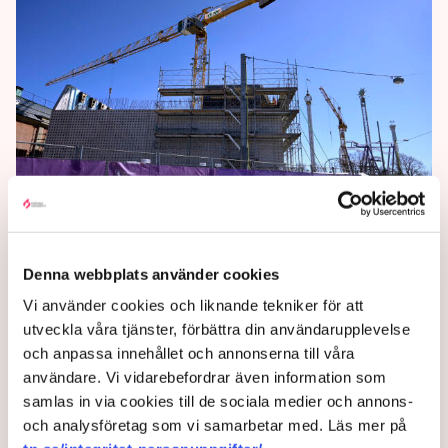
Väntad trio dominerar svensk
byggindustri
Denna webbplats använder cookies
Peab, Skanska och NCC dominerar byggbranschen,
Vi använder cookies och liknande tekniker för att
visar en sammanställning av de 30 största
utveckla våra tjänster, förbättra din användarupplevelse
företagen. Trion har sinsemellan fler anställda än
och anpassa innehållet och annonserna till våra
övriga 27 tillsammans.
användare. Vi vidarebefordrar även information som
samlas in via cookies till de sociala medier och annons-
4 years ago |
Av: TT
och analysföretag som vi samarbetar med. Läs mer på