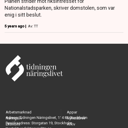
Planen strider mot riksintresset för
Nationalstadsparken, skriver domstolen, som var
enig i sitt beslut.
5 years ago |
Av: TT
Arbetsmarknad
Appar
Adress: Tidningen Näringslivet, 114 82 Stockholm
Näringsliv
Nyhetsbrev
Besöksadress: Storgatan 19, Stockholm
Ekonomi
Arkiv