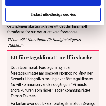
mig åt allt diskuterande fram och tillbaka där det verkar
som att den ena delen av förvaltningen inte vet vad den
Endast nödvändiga cookies
andra gör. Och då sitter jag ändå med i
Samhällsplaneringsnämnden i kommunen där
detaljplanen ska tas och ser att det där finns noll
förståelse för hur det är att vara företagare.
TN har sökt företrädare för fastighetsägaren
Stadsrum.
Ett företagsklimat i nedförsbacke
Det stupar neråt. Företagens syn på
företagsklimatet har placerat Norrköping långt ner i
Svenskt Näringslivs ranking över företagsklimatet.
Nu vill kommunen vända nedgången. ”Vi måste
ändra kulturen som råder”, säger kommunalrådet
Tomas Tekmen.
På kartan över det lokala företagsklimatet i Sverige