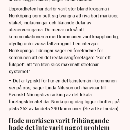
Upprördheten har därför varit stor bland krögarna i
Norrköping som sett sig tvungna att riva bort markiser,
staket, inglasningar och liknande delar av
uteserveringarna. De menar också att
kommunikationerna med kommunen varit knapphändig,
otydlig och i vissa fall arrogant. I en intervju i
Norrköpings Tidningar säger en företrädare för
kommunen att en del restaurangföretagare ”kör ett
fulspel”, att ”en liten klick maximalt stretchar
systemet.”
– Det är typiskt för hur en del tjänstemän i kommunen
ser på oss, säger Linda Nilsson och hänvisar till
Svenskt Näringslivs ranking av det lokala
företagsklimatet där Norrköping idag ligger i botten, på
plats 253 av landets 290 kommuner. (Se artikel nedan)
Hade markisen varit frihängande
hade det inte varit något problem