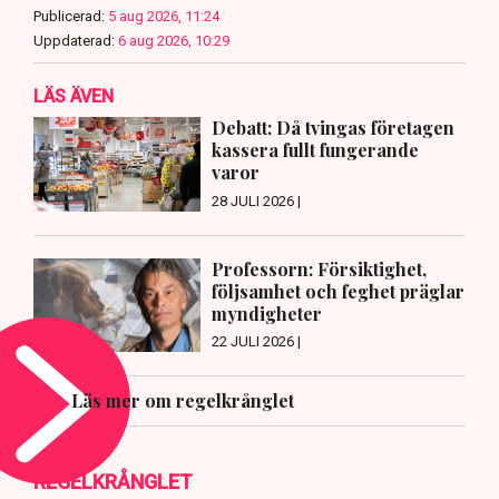
Publicerad:
5 aug 2026, 11:24
Uppdaterad:
6 aug 2026, 10:29
LÄS ÄVEN
Debatt: Då tvingas företagen
kassera fullt fungerande
varor
28 JULI 2026 |
Professorn: Försiktighet,
följsamhet och feghet präglar
myndigheter
22 JULI 2026 |
Läs mer om regelkrånglet
REGELKRÅNGLET