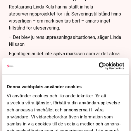
Restaurang Linda Kula har nu ställt in hela
uteserveringsprojektet för i år. Serveringstillstånd finns
visserligen – om markisen tas bort – annars inget
tillstånd för uteservering.
– Det blev ju rena utpressningssituationen, säger Linda
Nilsson.
Egentligen är det inte själva markisen som är det stora
problemet, det är de fyra benen som när markisen är
utfälld vilar på den kommunala marken. Om markisen
hade klarat sig utan stödben, varit frihängande, då hade
det inte varit något bekymmer med tillstånden.
Denna webbplats använder cookies
– Jag kan ju tycka att det är lite väl hård tillämpning av
Vi använder cookies och liknande tekniker för att
de nya riktlinjerna, suckar hon.
utveckla våra tjänster, förbättra din användarupplevelse
De kraftiga protesterna från många av stadens krögare
och anpassa innehållet och annonserna till våra
mot de nya riktlinjerna har fått Norrköpings kommun att
användare. Vi vidarebefordrar även information som
backa ett steg och ge en del av restaurangerna
samlas in via cookies till de sociala medier och annons-
uppskov med rivningen av olika konstruktioner vid
och analysföretag som vi samarbetar med. Läs mer på