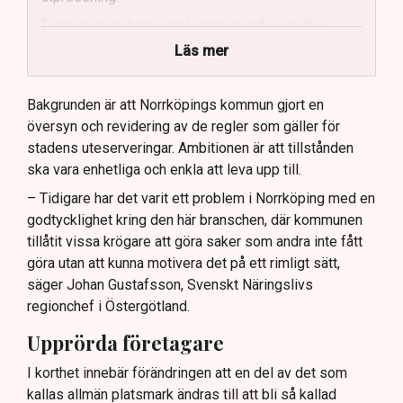
Flera krögare kritiserar kommunen för otydlig
kommunikation.
Läs mer
Kommunen vill skapa enhetliga regler för
uteserveringar.
Bakgrunden är att Norrköpings kommun gjort en
översyn och revidering av de regler som gäller för
Lindas Kula ställer in uteserveringen för
stadens uteserveringar. Ambitionen är att tillstånden
sommaren.
ska vara enhetliga och enkla att leva upp till.
– Tidigare har det varit ett problem i Norrköping med en
godtycklighet kring den här branschen, där kommunen
tillåtit vissa krögare att göra saker som andra inte fått
göra utan att kunna motivera det på ett rimligt sätt,
säger Johan Gustafsson, Svenskt Näringslivs
regionchef i Östergötland.
Upprörda företagare
I korthet innebär förändringen att en del av det som
kallas allmän platsmark ändras till att bli så kallad