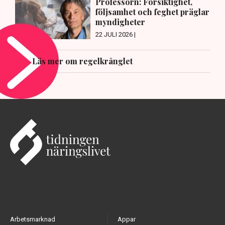
Professorn: Försiktighet,
följsamhet och feghet präglar
myndigheter
22 JULI 2026 |
Läs mer om regelkrånglet
Arbetsmarknad
Appar