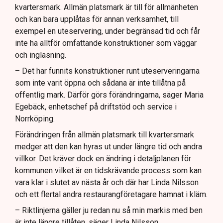
kvartersmark. Allmän platsmark är till för allmänheten
och kan bara upplåtas för annan verksamhet, till
exempel en uteservering, under begränsad tid och får
inte ha alltför omfattande konstruktioner som väggar
och inglasning.
– Det har funnits konstruktioner runt uteserveringarna
som inte varit öppna och sådana är inte tillåtna på
offentlig mark. Därför görs förändringarna, säger Maria
Egebäck, enhetschef på driftstöd och service i
Norrköping.
Förändringen från allmän platsmark till kvartersmark
medger att den kan hyras ut under längre tid och andra
villkor. Det kräver dock en ändring i detaljplanen för
kommunen vilket är en tidskrävande process som kan
vara klar i slutet av nästa år och där har Linda Nilsson
och ett flertal andra restaurangföretagare hamnat i kläm.
– Riktlinjerna gäller ju redan nu så min markis med ben
är inte längre tillåten, säger Linda Nilsson.