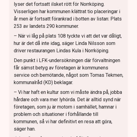
lyser det fortsatt ilsket rött för Norrköping.
Visserligen har kommunen klättrat tio placeringar i
år men är fortsatt förankrad i botten av listan: Plats
253 av landets 290 kommuner.
– När vi låg på plats 108 tyckte vi att det var dåligt,
hur är det då inte idag, säger Linda Nilsson som
driver restaurangen Lindas Kula i Norrköping.
Den punkt i LFK-undersökningen där förvaltningen
får sämst betyg av företagen är kommunens
service och bemötande, något som Tomas Tekmen,
kommunalråd (KD) beklagar.
– Vi har haft en kultur som vi måste ändra på, jobba
hårdare och vara mer lyhörda. Det är alltid synd när
företagen, som ju är motorn i samhället, hamnar i
problem och situationer i förhållande till
kommunen, så vi har definitivt en resa att göra,
säger han.