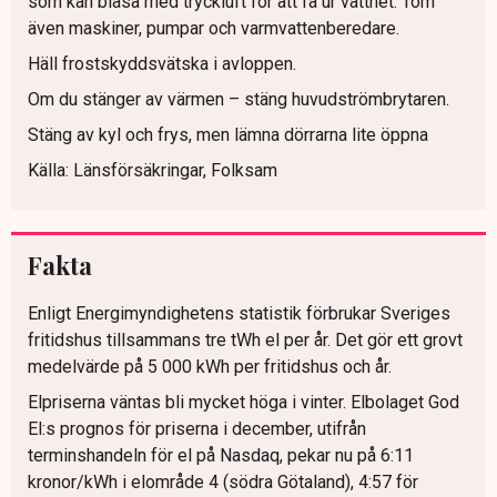
som kan blåsa med tryckluft för att få ur vattnet. Töm
även maskiner, pumpar och varmvattenberedare.
Häll frostskyddsvätska i avloppen.
Om du stänger av värmen – stäng huvudströmbrytaren.
Stäng av kyl och frys, men lämna dörrarna lite öppna
Källa: Länsförsäkringar, Folksam
Fakta
Enligt Energimyndighetens statistik förbrukar Sveriges
fritidshus tillsammans tre tWh el per år. Det gör ett grovt
medelvärde på 5 000 kWh per fritidshus och år.
Elpriserna väntas bli mycket höga i vinter. Elbolaget God
El:s prognos för priserna i december, utifrån
terminshandeln för el på Nasdaq, pekar nu på 6:11
kronor/kWh i elområde 4 (södra Götaland), 4:57 för