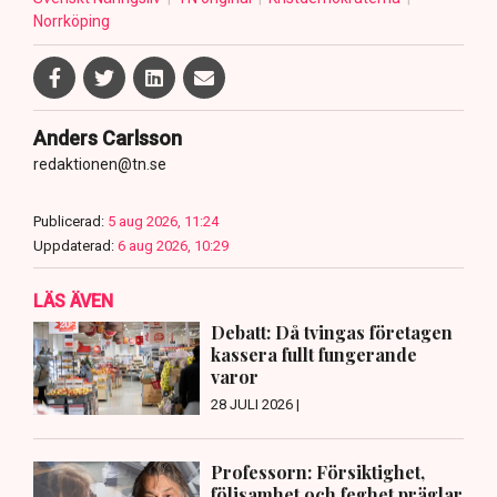
Norrköping
Anders Carlsson
redaktionen@tn.se
Publicerad:
5 aug 2026, 11:24
Uppdaterad:
6 aug 2026, 10:29
LÄS ÄVEN
Debatt: Då tvingas företagen
kassera fullt fungerande
varor
28 JULI 2026 |
Professorn: Försiktighet,
följsamhet och feghet präglar