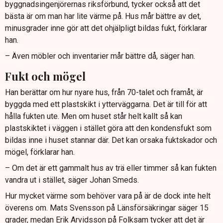
byggnadsingenjörernas riksförbund, tycker också att det
bästa är om man har lite värme på. Hus mår bättre av det,
minusgrader inne gör att det ohjälpligt bildas fukt, förklarar
han.
– Även möbler och inventarier mår bättre då, säger han.
Fukt och mögel
Han berättar om hur nyare hus, från 70-talet och framåt, är
byggda med ett plastskikt i ytterväggarna. Det är till för att
hålla fukten ute. Men om huset står helt kallt så kan
plastskiktet i väggen i stället göra att den kondensfukt som
bildas inne i huset stannar där. Det kan orsaka fuktskador och
mögel, förklarar han.
– Om det är ett gammalt hus av trä eller timmer så kan fukten
vandra ut i stället, säger Johan Smeds.
Hur mycket värme som behöver vara på är de dock inte helt
överens om. Mats Svensson på Länsförsäkringar säger 15
grader, medan Erik Arvidsson på Folksam tycker att det är