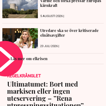
Värme och torka pressar Europas
kärnkraft
5 AUGUSTI 2026 |
Utredare ska se över kritiserade
elnätsavgifter
23 JULI 2026 |
Läs mer om elkrisen
REGELKRÅNGLET
Ultimatumet: Bort med
markisen eller ingen
uteservering – ”Rena
utpressningssituationen”