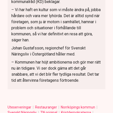
kommunalråd (KD) beklagar.
– Vi har haft en kultur som vi måste ändra på, jobba
hårdare och vara mer lyhörda. Det är alltid synd när
företagen, som ju är motorn i samhället, hamnar i
problem och situationer i förhållande till
kommunen, så vi har definitivt en resa att göra,
säger han.
Johan Gustafsson, regionchef för Svenskt
Näringsliv i Östergötland håller med.
– Kommunen har höjt ambitionerna och gör mer rätt
nu än tidigare. Vi ser dock gärna att det går
snabbare, att vi det blir fler tydliga resultat. Det tar
tid att återvinna företagens förtroende.
Uteserveringar
Restauranger
Norrköpings kommun
Svenskt Näringsliv
TN original
Kristdemokraterna