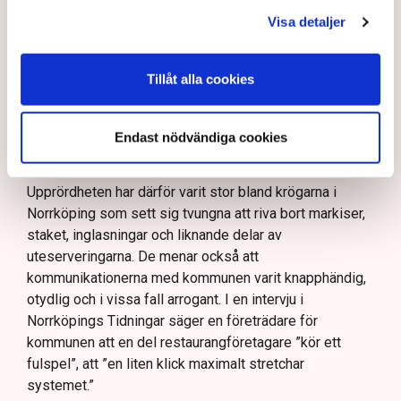
Förändringen från allmän platsmark till kvartersmark
Visa detaljer
medger att den kan hyras ut under längre tid och andra
villkor. Det kräver dock en ändring i detaljplanen för
kommunen vilket är en tidskrävande process som kan
Tillåt alla cookies
vara klar i slutet av nästa år och där har Linda Nilsson
och ett flertal andra restaurangföretagare hamnat i kläm.
Endast nödvändiga cookies
– Riktlinjerna gäller ju redan nu så min markis med ben
är inte längre tillåten, säger Linda Nilsson.
Upprördheten har därför varit stor bland krögarna i
Norrköping som sett sig tvungna att riva bort markiser,
staket, inglasningar och liknande delar av
uteserveringarna. De menar också att
kommunikationerna med kommunen varit knapphändig,
otydlig och i vissa fall arrogant. I en intervju i
Norrköpings Tidningar säger en företrädare för
kommunen att en del restaurangföretagare ”kör ett
fulspel”, att ”en liten klick maximalt stretchar
systemet.”