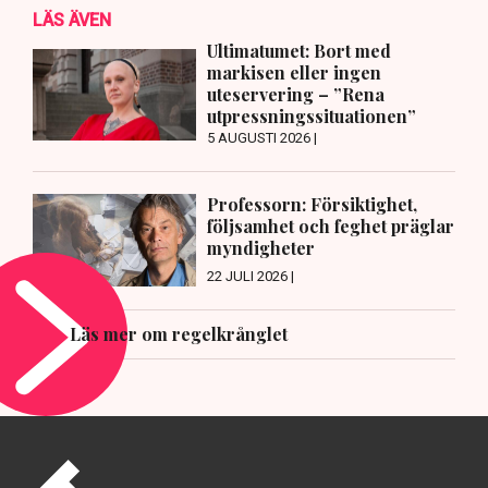
LÄS ÄVEN
Ultimatumet: Bort med
markisen eller ingen
uteservering – ”Rena
utpressningssituationen”
5 AUGUSTI 2026 |
Professorn: Försiktighet,
följsamhet och feghet präglar
myndigheter
22 JULI 2026 |
Läs mer om regelkrånglet