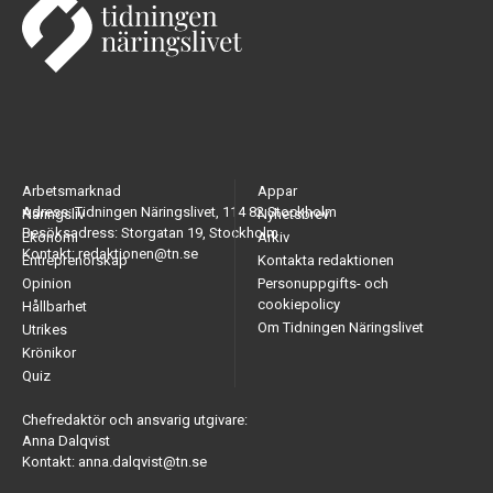
Arbetsmarknad
Appar
Adress: Tidningen Näringslivet, 114 82 Stockholm
Näringsliv
Nyhetsbrev
Besöksadress: Storgatan 19, Stockholm
Ekonomi
Arkiv
Kontakt: redaktionen@tn.se
Entreprenörskap
Kontakta redaktionen
Opinion
Personuppgifts- och
cookiepolicy
Hållbarhet
Om Tidningen Näringslivet
Utrikes
Krönikor
Quiz
Chefredaktör och ansvarig utgivare:
Anna Dalqvist
Kontakt: anna.dalqvist@tn.se