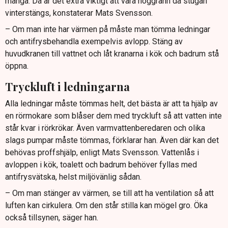
många. Då är det extra viktigt att vara noggrann då stugan
vinterstängs, konstaterar Mats Svensson.
– Om man inte har värmen på måste man tömma ledningar
och antifrysbehandla exempelvis avlopp. Stäng av
huvudkranen till vattnet och låt kranarna i kök och badrum stå
öppna.
Tryckluft i ledningarna
Alla ledningar måste tömmas helt, det bästa är att ta hjälp av
en rörmokare som blåser dem med tryckluft så att vatten inte
står kvar i rörkrökar. Även varmvattenberedaren och olika
slags pumpar måste tömmas, förklarar han. Även där kan det
behövas proffshjälp, enligt Mats Svensson. Vattenlås i
avloppen i kök, toalett och badrum behöver fyllas med
antifrysvätska, helst miljövänlig sådan.
– Om man stänger av värmen, se till att ha ventilation så att
luften kan cirkulera. Om den står stilla kan mögel gro. Öka
också tillsynen, säger han.