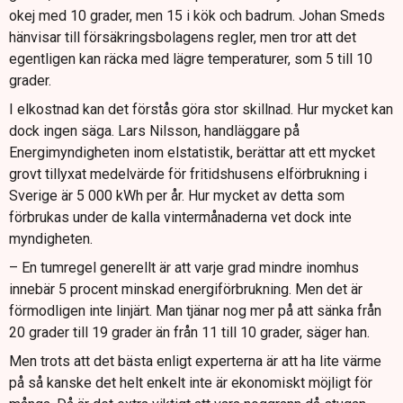
okej med 10 grader, men 15 i kök och badrum. Johan Smeds
hänvisar till försäkringsbolagens regler, men tror att det
egentligen kan räcka med lägre temperaturer, som 5 till 10
grader.
I elkostnad kan det förstås göra stor skillnad. Hur mycket kan
dock ingen säga. Lars Nilsson, handläggare på
Energimyndigheten inom elstatistik, berättar att ett mycket
grovt tillyxat medelvärde för fritidshusens elförbrukning i
Sverige är 5 000 kWh per år. Hur mycket av detta som
förbrukas under de kalla vintermånaderna vet dock inte
myndigheten.
– En tumregel generellt är att varje grad mindre inomhus
innebär 5 procent minskad energiförbrukning. Men det är
förmodligen inte linjärt. Man tjänar nog mer på att sänka från
20 grader till 19 grader än från 11 till 10 grader, säger han.
Men trots att det bästa enligt experterna är att ha lite värme
på så kanske det helt enkelt inte är ekonomiskt möjligt för