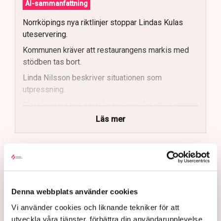
AI-sammanfattning
Norrköpings nya riktlinjer stoppar Lindas Kulas
uteservering.
Kommunen kräver att restaurangens markis med
stödben tas bort.
Linda Nilsson beskriver situationen som
utpressning.
Flera krögare kritiserar kommunen för otydlig
kommunikation.
Läs mer
Kommunen vill skapa enhetliga regler för
uteserveringar.
Bakgrunden är att Norrköpings kommun gjort en
översyn och revidering av de regler som gäller för
Lindas Kula ställer in uteserveringen för
stadens uteserveringar. Ambitionen är att tillstånden
sommaren.
ska vara enhetliga och enkla att leva upp till.
Denna webbplats använder cookies
– Tidigare har det varit ett problem i Norrköping med en
Vi använder cookies och liknande tekniker för att
godtycklighet kring den här branschen, där kommunen
utveckla våra tjänster, förbättra din användarupplevelse