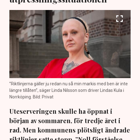
”Riktlinjerna gäller ju redan nu så min markis med ben är inte
längre tillåten”, säger Linda Nilsson som driver Lindas Kula i
Norrköping. Bild: Privat
Uteserveringen skulle ha öppnat i
början av sommaren, för tredje året i
rad. Men kommunens plötsligt ändrade
riktlinjer satte stopp. ”Noll förståelse