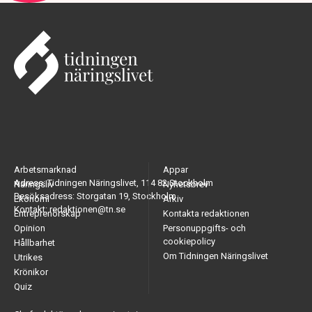
Arbetsmarknad
Appar
Adress: Tidningen Näringslivet, 114 82 Stockholm
Näringsliv
Nyhetsbrev
Besöksadress: Storgatan 19, Stockholm
Ekonomi
Arkiv
Kontakt: redaktionen@tn.se
Entreprenörskap
Kontakta redaktionen
Opinion
Personuppgifts- och
cookiepolicy
Hållbarhet
Om Tidningen Näringslivet
Utrikes
Krönikor
Quiz