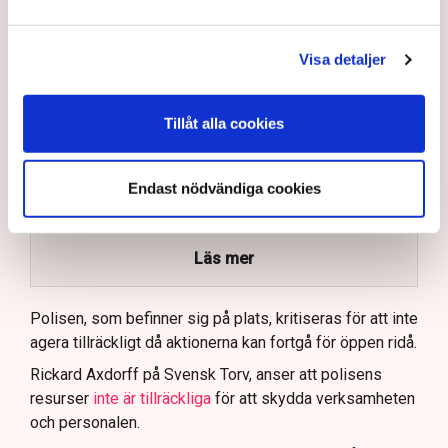
AI-sammanfattning
Visa detaljer
Torvtäkten i Grimsås har stoppats av aktivister
sedan 28 juli.
Polisen kritiseras för bristande agerande vid
Tillåt alla cookies
aktionerna.
Polisinspektör Anna-Lena Mann förklarar polisens
Endast nödvändiga cookies
agerande på plats.
40 personer misstänks med cirka 120
brottsmisstankar kopplade.
Läs mer
Polisen använder drönare och uniformerad polis
för att dokumentera bevis.
Polisen, som befinner sig på plats, kritiseras för att inte
agera tillräckligt då aktionerna kan fortgå för öppen ridå.
Samtidigt är polisarbetet komplext när det gäller
att navigera juridiska rättigheter och gränser.
Rickard Axdorff på Svensk Torv, anser att polisens
resurser
inte är tillräckliga
för att skydda verksamheten
och personalen.