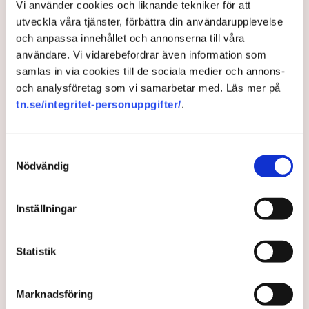
Vi använder cookies och liknande tekniker för att
på agerande mot aktivistaktionerna vid
utveckla våra tjänster, förbättra din användarupplevelse
torvtäkten i Grimsås. ”Det har gjorts
och anpassa innehållet och annonserna till våra
användare. Vi vidarebefordrar även information som
både avvisanden, avlägsnanden och
samlas in via cookies till de sociala medier och annons-
gripanden”, säger Anna-Lena Mann,
och analysföretag som vi samarbetar med. Läs mer på
polisinspektör i region Väst, till TN.
tn.se/integritet-personuppgifter/
.
Torvtäkten i Grimsås i Tranemo kommun har sedan 28
juli stoppats av aktivistgruppen Återställ Våtmarker
Samtyckesval
Nödvändig
efter att aktivister har klättrat upp på
torvproducenten
Neovas maskiner
, grävt igen diken och spridit
ogräsfrön över täkten.
Inställningar
Aktivisterna klättrar upp på
maskiner – polisen kan inte
Statistik
avvisa dem: ”Upptrappning
på helt ny nivå”
Näringsliv
Marknadsföring