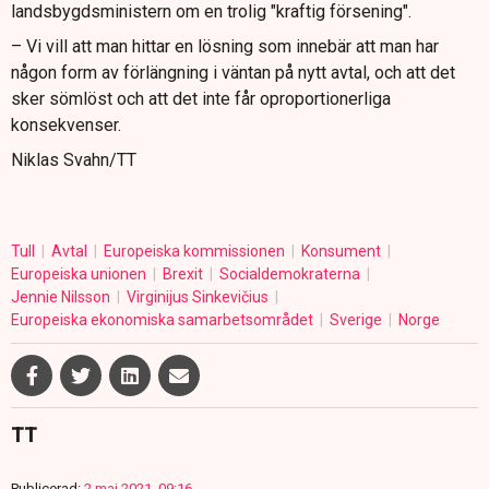
landsbygdsministern om en trolig "kraftig försening".
– Vi vill att man hittar en lösning som innebär att man har
någon form av förlängning i väntan på nytt avtal, och att det
sker sömlöst och att det inte får oproportionerliga
konsekvenser.
Niklas Svahn/TT
Tull
Avtal
Europeiska kommissionen
Konsument
Europeiska unionen
Brexit
Socialdemokraterna
Jennie Nilsson
Virginijus Sinkevičius
Europeiska ekonomiska samarbetsområdet
Sverige
Norge
TT
Publicerad:
2 maj 2021, 09:16