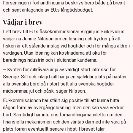
Förseningen i förhandlingarna beskrivs bero både på brexit
och sent antagande av EU:s långtidsbudget.
Vädjar i brev
I ett brev till EU:s fiskekommissionär Virginijus Sinkevicius
vädjar nu Jennie Nilsson om en lösning och trycker på att
fisken är ett stående inslag vid högtider och för många äldre i
vardagen. Utan lösning kan kostnaderna att öka för
beredningsindustrin och i slutändan kunderna.
– Kvoten för sillråvara är ju av väldigt stort intresse för
Sverige. Sill och inlagd sill har ju en självklar plats på nästan
alla svenska bord på i stort sett alla svenska högtider,
midsommar, jul och påsk, säger Nilsson.
EU-kommissionen har ställt sig positiv till att kunna hitta
någon form av övergångslösning, men den kan vara veckor
bort. Samtidigt har inte ens förhandlingarna inletts om den
finansiella mekanismen och den väntas därmed inte vara på
plats förrän eventuellt senare i höst. I brevet talar