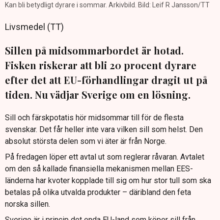
Kan bli betydligt dyrare i sommar. Arkivbild. Bild: Leif R Jansson/TT
Livsmedel (TT)
Sillen på midsommarbordet är hotad.
Fisken riskerar att bli 20 procent dyrare
efter det att EU-förhandlingar dragit ut på
tiden. Nu vädjar Sverige om en lösning.
Sill och färskpotatis hör midsommar till för de flesta
svenskar. Det får heller inte vara vilken sill som helst. Den
absolut största delen som vi äter är från Norge.
På fredagen löper ett avtal ut som reglerar råvaran. Avtalet
om den så kallade finansiella mekanismen mellan EES-
länderna har kvoter kopplade till sig om hur stor tull som ska
betalas på olika utvalda produkter – däribland den feta
norska sillen.
Sverige är i princip det enda EU-land som köper sill från