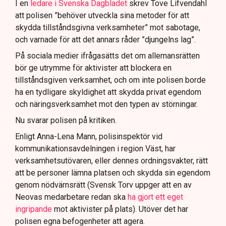
I en
ledare i Svenska Dagbladet
skrev Tove Lifvendahl
att polisen ”behöver utveckla sina metoder för att
skydda tillståndsgivna verksamheter” mot sabotage,
och varnade för att det annars råder ”djungelns lag”.
På sociala medier ifrågasätts det om allemansrätten
bör ge utrymme för aktivister att blockera en
tillståndsgiven verksamhet, och om inte polisen borde
ha en tydligare skyldighet att skydda privat egendom
och näringsverksamhet mot den typen av störningar.
Nu svarar polisen på kritiken.
Enligt Anna-Lena Mann, polisinspektör vid
kommunikationsavdelningen i region Väst, har
verksamhetsutövaren, eller dennes ordningsvakter, rätt
att be personer lämna platsen och skydda sin egendom
genom nödvärnsrätt (Svensk Torv uppger att en av
Neovas medarbetare redan ska
ha gjort ett eget
ingripande
mot aktivister på plats). Utöver det har
polisen egna befogenheter att agera.