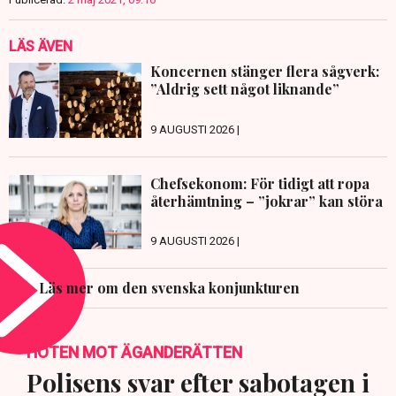
LÄS ÄVEN
Koncernen stänger flera sågverk:
”Aldrig sett något liknande”
9 AUGUSTI 2026 |
Chefsekonom: För tidigt att ropa
återhämtning – ”jokrar” kan störa
9 AUGUSTI 2026 |
Läs mer om den svenska konjunkturen
HOTEN MOT ÄGANDERÄTTEN
Polisens svar efter sabotagen i