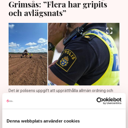
Grimsås: ”Flera har gripits
och avlägsnats”
Det är polisens uppgift att upprätthålla allmän ordning och
säkerhet, vilket inkluderar att ingripa mot pågående
brottslighet som olaga intrång, förklarar Anna-Lena Mann,
polisinspektör vid kommunikationsavdelningen i region Väst.
Bild: Privat, Mostphotos
Denna webbplats använder cookies
Polisen tillbakavisar kritiken om brist