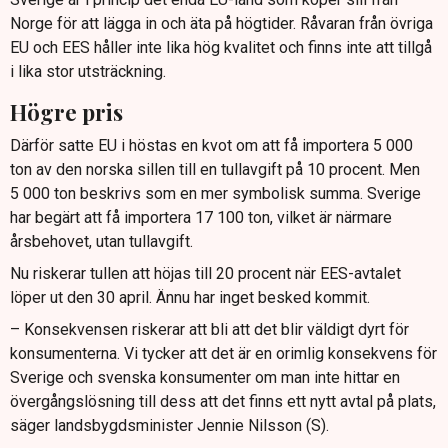
Norge för att lägga in och äta på högtider. Råvaran från övriga
EU och EES håller inte lika hög kvalitet och finns inte att tillgå
i lika stor utsträckning.
Högre pris
Därför satte EU i höstas en kvot om att få importera 5 000
ton av den norska sillen till en tullavgift på 10 procent. Men
5 000 ton beskrivs som en mer symbolisk summa. Sverige
har begärt att få importera 17 100 ton, vilket är närmare
årsbehovet, utan tullavgift.
Nu riskerar tullen att höjas till 20 procent när EES-avtalet
löper ut den 30 april. Ännu har inget besked kommit.
– Konsekvensen riskerar att bli att det blir väldigt dyrt för
konsumenterna. Vi tycker att det är en orimlig konsekvens för
Sverige och svenska konsumenter om man inte hittar en
övergångslösning till dess att det finns ett nytt avtal på plats,
säger landsbygdsminister Jennie Nilsson (S).