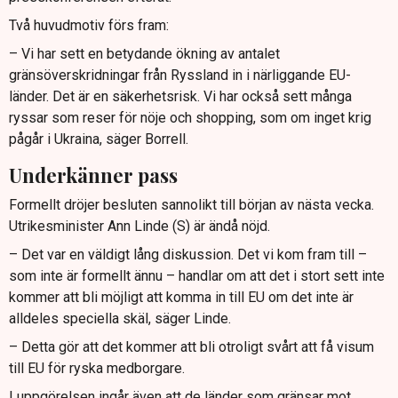
Två huvudmotiv förs fram:
– Vi har sett en betydande ökning av antalet
gränsöverskridningar från Ryssland in i närliggande EU-
länder. Det är en säkerhetsrisk. Vi har också sett många
ryssar som reser för nöje och shopping, som om inget krig
pågår i Ukraina, säger Borrell.
Underkänner pass
Formellt dröjer besluten sannolikt till början av nästa vecka.
Utrikesminister Ann Linde (S) är ändå nöjd.
– Det var en väldigt lång diskussion. Det vi kom fram till –
som inte är formellt ännu – handlar om att det i stort sett inte
kommer att bli möjligt att komma in till EU om det inte är
alldeles speciella skäl, säger Linde.
– Detta gör att det kommer att bli otroligt svårt att få visum
till EU för ryska medborgare.
I uppgörelsen ingår även att de länder som gränsar mot