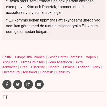
* Ryska pass som utfärdats på ockuperade områden,
exempelvis Krim och Donetsk, kommer inte att
accepteras vid visumansökningar.
* EU-kommissionen uppmanas att skyndsamt utreda vad
som kan göras med de runt tio miljoner ryska EU-visum
som gäller sedan tidigare.
Politik
Europeiska unionen
Josep Borrell Fontelles
Vapen
Ann Linde
Urmas Reinsalu
Jean Asselborn
Avtal
Konflikter
Prag
Österrike
Ungern
Ukraina
Estland
Krim
Luxemburg
Ryssland
Donetsk
Baltikum
TT