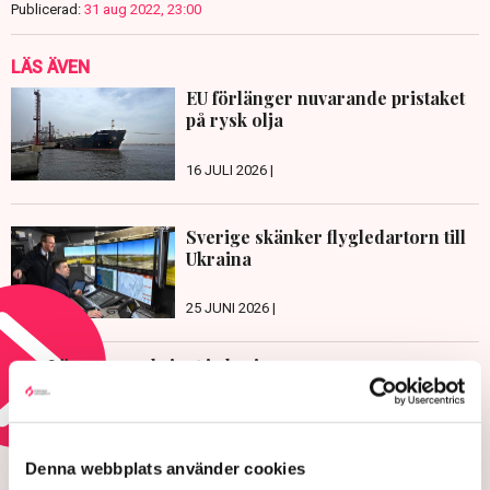
Publicerad:
31 aug 2022, 23:00
LÄS ÄVEN
EU förlänger nuvarande pristaket
på rysk olja
16 JULI 2026 |
Sverige skänker flygledartorn till
Ukraina
25 JUNI 2026 |
Läs mer om kriget i ukraina
HOTEN MOT ÄGANDERÄTTEN
Denna webbplats använder cookies
Polisens svar efter sabotagen i