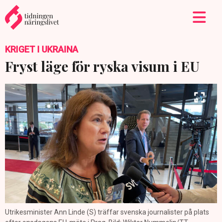
KRIGET I UKRAINA
Fryst läge för ryska visum i EU
Utrikesminister Ann Linde (S) träffar svenska journalister på plats