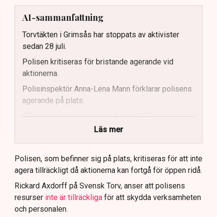
AI-sammanfattning
Torvtäkten i Grimsås har stoppats av aktivister
sedan 28 juli.
Polisen kritiseras för bristande agerande vid
aktionerna.
Polisinspektör Anna-Lena Mann förklarar polisens
agerande på plats.
40 personer misstänks med cirka 120
brottsmisstankar kopplade.
Läs mer
Polisen använder drönare och uniformerad polis
för att dokumentera bevis.
Polisen, som befinner sig på plats, kritiseras för att inte
agera tillräckligt då aktionerna kan fortgå för öppen ridå.
Samtidigt är polisarbetet komplext när det gäller
att navigera juridiska rättigheter och gränser.
Rickard Axdorff på Svensk Torv, anser att polisens
resurser
inte är tillräckliga
för att skydda verksamheten
och personalen.