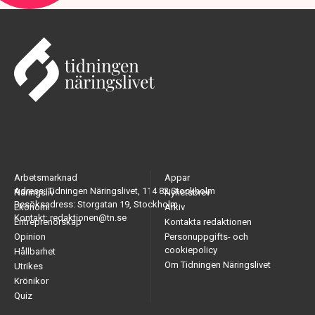
Arbetsmarknad
Appar
Adress: Tidningen Näringslivet, 114 82 Stockholm
Näringsliv
Nyhetsbrev
Besöksadress: Storgatan 19, Stockholm
Ekonomi
Arkiv
Kontakt: redaktionen@tn.se
Entreprenörskap
Kontakta redaktionen
Opinion
Personuppgifts- och
cookiepolicy
Hållbarhet
Om Tidningen Näringslivet
Utrikes
Krönikor
Quiz