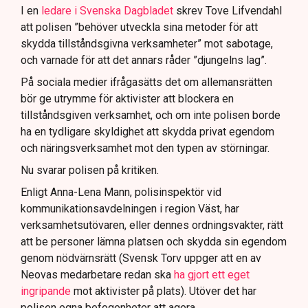
I en
ledare i Svenska Dagbladet
skrev Tove Lifvendahl
att polisen ”behöver utveckla sina metoder för att
skydda tillståndsgivna verksamheter” mot sabotage,
och varnade för att det annars råder ”djungelns lag”.
På sociala medier ifrågasätts det om allemansrätten
bör ge utrymme för aktivister att blockera en
tillståndsgiven verksamhet, och om inte polisen borde
ha en tydligare skyldighet att skydda privat egendom
och näringsverksamhet mot den typen av störningar.
Nu svarar polisen på kritiken.
Enligt Anna-Lena Mann, polisinspektör vid
kommunikationsavdelningen i region Väst, har
verksamhetsutövaren, eller dennes ordningsvakter, rätt
att be personer lämna platsen och skydda sin egendom
genom nödvärnsrätt (Svensk Torv uppger att en av
Neovas medarbetare redan ska
ha gjort ett eget
ingripande
mot aktivister på plats). Utöver det har
polisen egna befogenheter att agera.