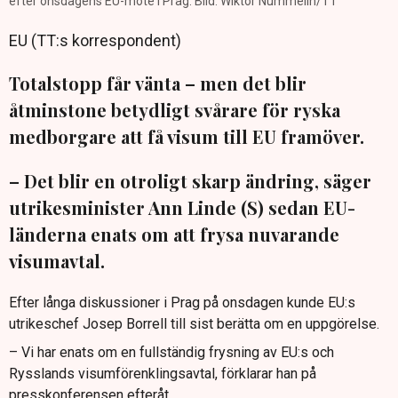
efter onsdagens EU-möte i Prag. Bild: Wiktor Nummelin/TT
EU (TT:s korrespondent)
Totalstopp får vänta – men det blir
åtminstone betydligt svårare för ryska
medborgare att få visum till EU framöver.
– Det blir en otroligt skarp ändring, säger
utrikesminister Ann Linde (S) sedan EU-
länderna enats om att frysa nuvarande
visumavtal.
Efter långa diskussioner i Prag på onsdagen kunde EU:s
utrikeschef Josep Borrell till sist berätta om en uppgörelse.
– Vi har enats om en fullständig frysning av EU:s och
Rysslands visumförenklingsavtal, förklarar han på
presskonferensen efteråt.