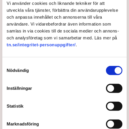
Vi använder cookies och liknande tekniker för att
Grimsås: ”Flera har gripits
utveckla våra tjänster, förbättra din användarupplevelse
och avlägsnats”
och anpassa innehållet och annonserna till våra
användare. Vi vidarebefordrar även information som
samlas in via cookies till de sociala medier och annons-
och analysföretag som vi samarbetar med. Läs mer på
tn.se/integritet-personuppgifter/
.
Samtyckesval
Nödvändig
Inställningar
Det är polisens uppgift att upprätthålla allmän ordning och
säkerhet, vilket inkluderar att ingripa mot pågående
Statistik
brottslighet som olaga intrång, förklarar Anna-Lena Mann,
polisinspektör vid kommunikationsavdelningen i region Väst.
Bild: Privat, Mostphotos
Marknadsföring