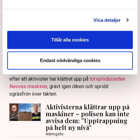
Polisen tillbakavisar kritiken om brist
på agerande mot aktivistaktionerna vid
torvtäkten i Grimsås. ”Det har gjorts
Visa detaljer
både avvisanden, avlägsnanden och
gripanden”, säger Anna-Lena Mann,
Tillåt alla cookies
polisinspektör i region Väst, till TN.
Endast nödvändiga cookies
Torvtäkten i Grimsås i Tranemo kommun har sedan 28
juli stoppats av aktivistgruppen Återställ Våtmarker
efter att aktivister har klättrat upp på
torvproducenten
Neovas maskiner
, grävt igen diken och spridit
ogräsfrön över täkten.
Aktivisterna klättrar upp på
maskiner – polisen kan inte
avvisa dem: ”Upptrappning
på helt ny nivå”
Näringsliv