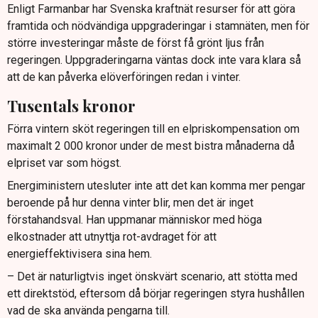
Enligt Farmanbar har Svenska kraftnät resurser för att göra
framtida och nödvändiga uppgraderingar i stamnäten, men för
större investeringar måste de först få grönt ljus från
regeringen. Uppgraderingarna väntas dock inte vara klara så
att de kan påverka elöverföringen redan i vinter.
Tusentals kronor
Förra vintern sköt regeringen till en elpriskompensation om
maximalt 2 000 kronor under de mest bistra månaderna då
elpriset var som högst.
Energiministern utesluter inte att det kan komma mer pengar
beroende på hur denna vinter blir, men det är inget
förstahandsval. Han uppmanar människor med höga
elkostnader att utnyttja rot-avdraget för att
energieffektivisera sina hem.
– Det är naturligtvis inget önskvärt scenario, att stötta med
ett direktstöd, eftersom då börjar regeringen styra hushållen
vad de ska använda pengarna till.