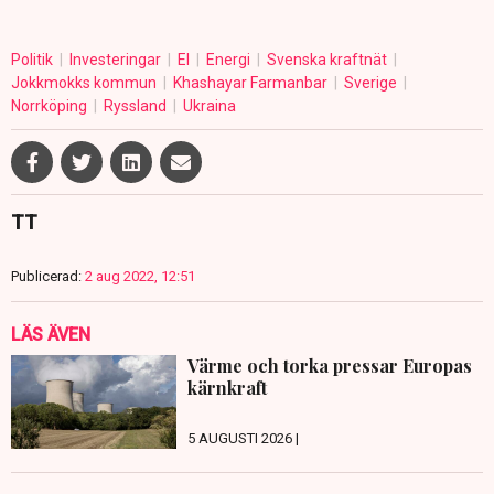
Politik
Investeringar
El
Energi
Svenska kraftnät
Jokkmokks kommun
Khashayar Farmanbar
Sverige
Norrköping
Ryssland
Ukraina
TT
Publicerad:
2 aug 2022, 12:51
LÄS ÄVEN
Värme och torka pressar Europas
kärnkraft
5 AUGUSTI 2026 |