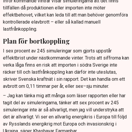
Inför kommande vintrar visar simuleringarna att det finns
tillfällen då produktionen eller importen inte möter
effektbehovet, vilket kan leda till att man behöver genomföra
kontrollerade elavbrott – eller så kallad manuell
lastfrånkoppling.
Plan för bortkoppling
I sex procent av 245 simuleringar som gjorts uppstår
effektbrist under nästkommande vinter. Trots att siffrorna kan
verka låga finns en risk att importen i södra Sverige inte
räcker till och lastfrånkoppling kan därför inte uteslutas,
skriver Svenska kraftnät i sin rapport. Det kan handla om ett
avbrott om 0,11 timmar per år, eller sex–sju minuter.
– Jag kan tänka mig att många som läser rapporten eller har
tagit del av simuleringarna, tänker att sex procent av 245
simuleringar inte är så allvarligt, men jag vill understryka att
det är allvarligt. Vi ser en allvarlig energikris i Europa till följd
av Rysslands energikrig mot Europa och invasionskrig i
Ukraina, säger Khashayar Farmanbar.