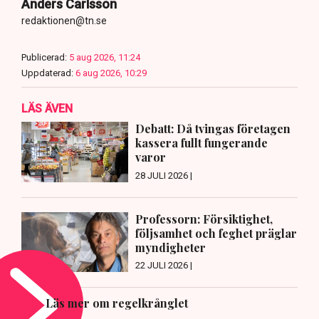
Anders Carlsson
redaktionen@tn.se
Publicerad:
5 aug 2026, 11:24
Uppdaterad:
6 aug 2026, 10:29
LÄS ÄVEN
Debatt: Då tvingas företagen
kassera fullt fungerande
varor
28 JULI 2026 |
Professorn: Försiktighet,
följsamhet och feghet präglar
myndigheter
22 JULI 2026 |
Läs mer om regelkrånglet