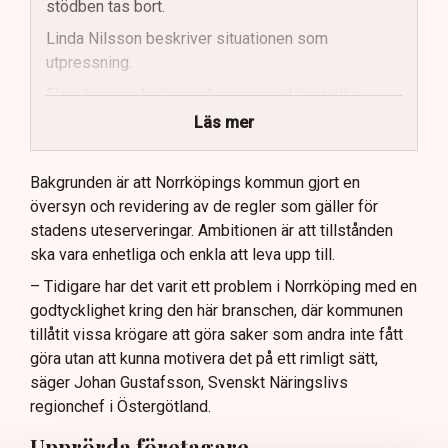
stödben tas bort.
Linda Nilsson beskriver situationen som
utpressning.
Flera krögare kritiserar kommunen för otydlig
kommunikation.
Läs mer
Kommunen vill skapa enhetliga regler för
uteserveringar.
Bakgrunden är att Norrköpings kommun gjort en
översyn och revidering av de regler som gäller för
Lindas Kula ställer in uteserveringen för
stadens uteserveringar. Ambitionen är att tillstånden
sommaren.
ska vara enhetliga och enkla att leva upp till.
– Tidigare har det varit ett problem i Norrköping med en
godtycklighet kring den här branschen, där kommunen
tillåtit vissa krögare att göra saker som andra inte fått
göra utan att kunna motivera det på ett rimligt sätt,
säger Johan Gustafsson, Svenskt Näringslivs
regionchef i Östergötland.
Upprörda företagare