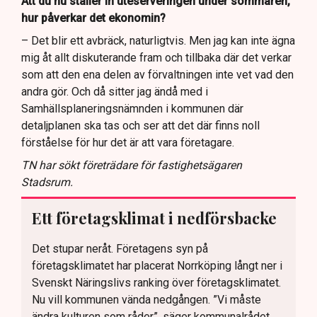
Att du nu ställer in uteserveringen under sommaren,
hur påverkar det ekonomin?
– Det blir ett avbräck, naturligtvis. Men jag kan inte ägna
mig åt allt diskuterande fram och tillbaka där det verkar
som att den ena delen av förvaltningen inte vet vad den
andra gör. Och då sitter jag ändå med i
Samhällsplaneringsnämnden i kommunen där
detaljplanen ska tas och ser att det där finns noll
förståelse för hur det är att vara företagare.
TN har sökt företrädare för fastighetsägaren
Stadsrum.
Ett företagsklimat i nedförsbacke
Det stupar neråt. Företagens syn på
företagsklimatet har placerat Norrköping långt ner i
Svenskt Näringslivs ranking över företagsklimatet.
Nu vill kommunen vända nedgången. ”Vi måste
ändra kulturen som råder”, säger kommunalrådet