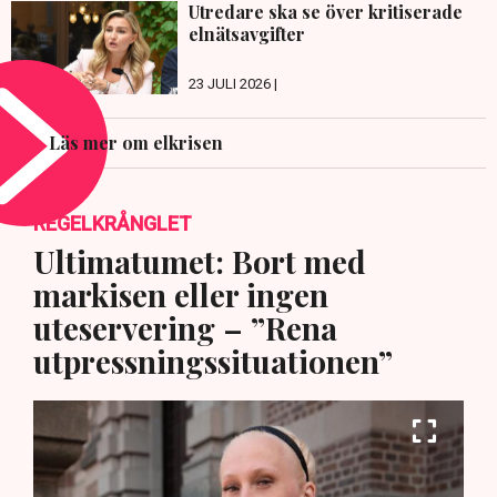
Utredare ska se över kritiserade
elnätsavgifter
23 JULI 2026 |
Läs mer om elkrisen
REGELKRÅNGLET
Ultimatumet: Bort med
markisen eller ingen
uteservering – ”Rena
utpressningssituationen”