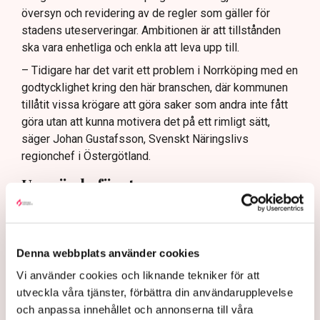
översyn och revidering av de regler som gäller för
Lindas Kula ställer in uteserveringen för
stadens uteserveringar. Ambitionen är att tillstånden
sommaren.
ska vara enhetliga och enkla att leva upp till.
– Tidigare har det varit ett problem i Norrköping med en
godtycklighet kring den här branschen, där kommunen
tillåtit vissa krögare att göra saker som andra inte fått
göra utan att kunna motivera det på ett rimligt sätt,
säger Johan Gustafsson, Svenskt Näringslivs
regionchef i Östergötland.
Upprörda företagare
I korthet innebär förändringen att en del av det som
kallas allmän platsmark ändras till att bli så kallad
kvartersmark. Allmän platsmark är till för allmänheten
Denna webbplats använder cookies
och kan bara upplåtas för annan verksamhet, till
Vi använder cookies och liknande tekniker för att
exempel en uteservering, under begränsad tid och får
utveckla våra tjänster, förbättra din användarupplevelse
inte ha alltför omfattande konstruktioner som väggar
och anpassa innehållet och annonserna till våra
och inglasning.