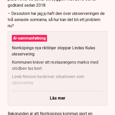
godkänd sedan 2018.
– Dessutom har jag ju haft den över uteserveringen de
två senaste somrarna, så hur kan det bli ett problem
nu?
AI-sammanfattning
Norrköpings nya riktlinjer stoppar Lindas Kulas
uteservering.
Kommunen kräver att restaurangens markis med
stödben tas bort.
Linda Nilsson beskriver situationen som
utpressning.
Flera krögare kritiserar kommunen för otydlig
kommunikation.
Läs mer
Kommunen vill skapa enhetliga regler för
uteserveringar.
Bakgrunden är att Norrköpings kommun gjort en