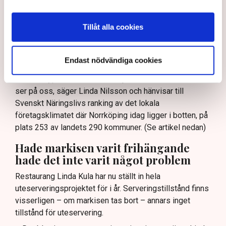
kommunikationerna med kommunen varit knapphändig,
otydlig och i vissa fall arrogant. I en intervju i
Norrköpings Tidningar säger en företrädare för
Tillåt alla cookies
kommunen att en del restaurangföretagare ”kör ett
fulspel”, att ”en liten klick maximalt stretchar
Endast nödvändiga cookies
systemet.”
– Det är typiskt för hur en del tjänstemän i kommunen
ser på oss, säger Linda Nilsson och hänvisar till
Svenskt Näringslivs ranking av det lokala
företagsklimatet där Norrköping idag ligger i botten, på
plats 253 av landets 290 kommuner. (Se artikel nedan)
Hade markisen varit frihängande
hade det inte varit något problem
Restaurang Linda Kula har nu ställt in hela
uteserveringsprojektet för i år. Serveringstillstånd finns
visserligen – om markisen tas bort – annars inget
tillstånd för uteservering.