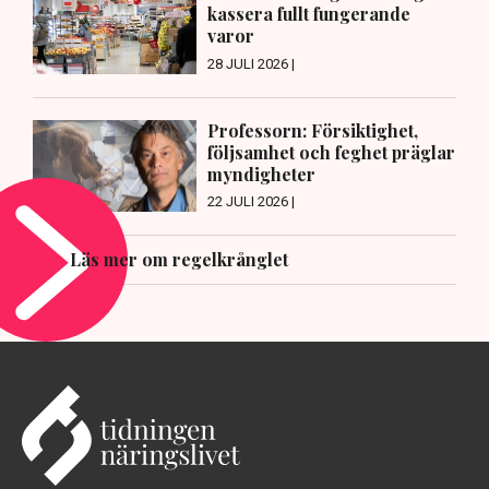
kassera fullt fungerande
varor
28 JULI 2026 |
Professorn: Försiktighet,
följsamhet och feghet präglar
myndigheter
22 JULI 2026 |
Läs mer om regelkrånglet