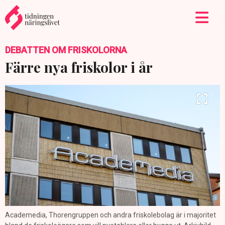
DEBATTEN OM FRISKOLORNA
Färre nya friskolor i år
Academedia, Thorengruppen och andra friskolebolag är i majoritet