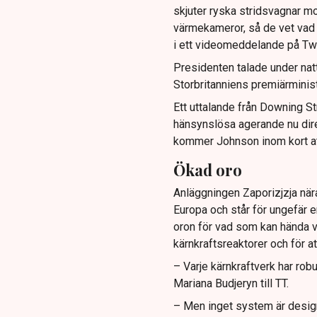
skjuter ryska stridsvagnar mo
värmekameror, så de vet vad 
i ett videomeddelande på Twi
Presidenten talade under na
Storbritanniens premiärminis
Ett uttalande från Downing St
hänsynslösa agerande nu direk
kommer Johnson inom kort att
Ökad oro
Anläggningen Zaporizjzja nära
Europa och står för ungefär e
oron för vad som kan hända v
kärnkraftsreaktorer och för at
– Varje kärnkraftverk har ro
Mariana Budjeryn till TT.
– Men inget system är designat