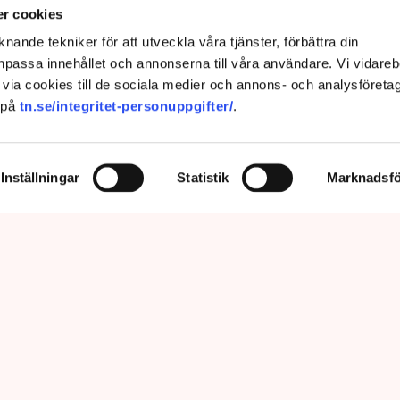
tort arbete”
r cookies
nande tekniker för att utveckla våra tjänster, förbättra din
passa innehållet och annonserna till våra användare. Vi vidareb
via cookies till de sociala medier och annons- och analysföreta
 på
tn.se/integritet-personuppgifter/
.
Inställningar
Statistik
Marknadsfö
a leveranssäkerhet och att kunna visa företagen att Sverige är ett
 vår energiförsörjning”, säger Svenska kraftnäts nya