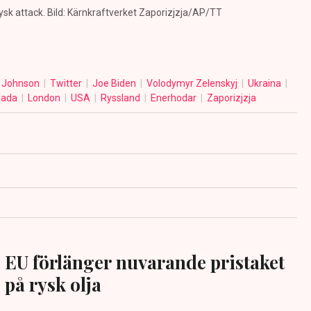
ysk attack. Bild: Kärnkraftverket Zaporizjzja/AP/TT
s Johnson
Twitter
Joe Biden
Volodymyr Zelenskyj
Ukraina
nada
London
USA
Ryssland
Enerhodar
Zaporizjzja
EU förlänger nuvarande pristaket
på rysk olja