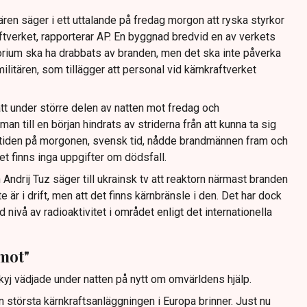
ären säger i ett uttalande på fredag morgon att ryska styrkor
raftverket, rapporterar AP. En byggnad bredvid en av verkets
torium ska ha drabbats av branden, men det ska inte påverka
ilitären, som tillägger att personal vid kärnkraftverket
tt under större delen av natten mot fredag och
an till en början hindrats av striderna från att kunna ta sig
 5-tiden på morgonen, svensk tid, nådde brandmännen fram och
et finns inga uppgifter om dödsfall.
Andrij Tuz säger till ukrainsk tv att reaktorn närmast branden
e är i drift, men att det finns kärnbränsle i den. Det har dock
d nivå av radioaktivitet i området enligt det internationella
 mot"
j vädjade under natten på nytt om omvärldens hjälp.
 största kärnkraftsanläggningen i Europa brinner. Just nu