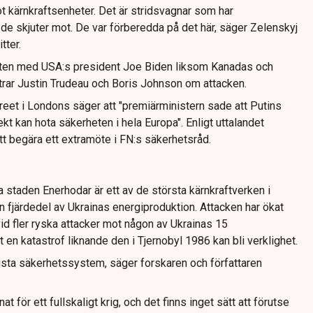
t kärnkraftsenheter. Det är stridsvagnar som har
de skjuter mot. De var förberedda på det här, säger Zelenskyj
tter.
tten med USA:s president Joe Biden liksom Kanadas och
trar Justin Trudeau och Boris Johnson om attacken.
reet i Londons säger att "premiärministern sade att Putins
t kan hota säkerheten i hela Europa". Enligt uttalandet
 begära ett extramöte i FN:s säkerhetsråd.
 staden Enerhodar är ett av de största kärnkraftverken i
n fjärdedel av Ukrainas energiproduktion. Attacken har ökat
id fler ryska attacker mot någon av Ukrainas 15
t en katastrof liknande den i Tjernobyl 1986 kan bli verklighet.
busta säkerhetssystem, säger forskaren och författaren
 för ett fullskaligt krig, och det finns inget sätt att förutse