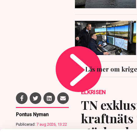
Läs mer om kriget
ELKRISEN
TN exklusi
kraftnäts
Pontus Nyman
Publicerad:
7 aug 2026, 13:22
stärka el
Uppdaterad:
7 aug 2026,
13:33