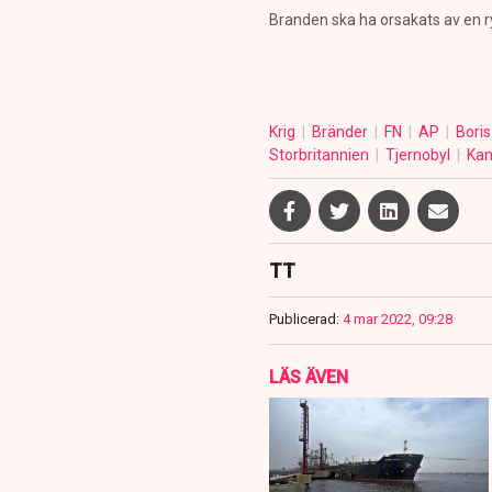
Branden ska ha orsakats av en r
Krig
Bränder
FN
AP
Bori
Storbritannien
Tjernobyl
Ka
TT
Publicerad:
4 mar 2022, 09:28
LÄS ÄVEN