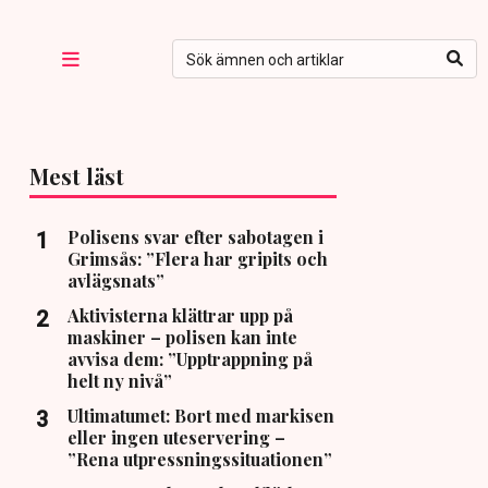
Mest läst
Polisens svar efter sabotagen i
Grimsås: ”Flera har gripits och
avlägsnats”
Aktivisterna klättrar upp på
maskiner – polisen kan inte
avvisa dem: ”Upptrappning på
helt ny nivå”
Ultimatumet: Bort med markisen
eller ingen uteservering –
”Rena utpressningssituationen”