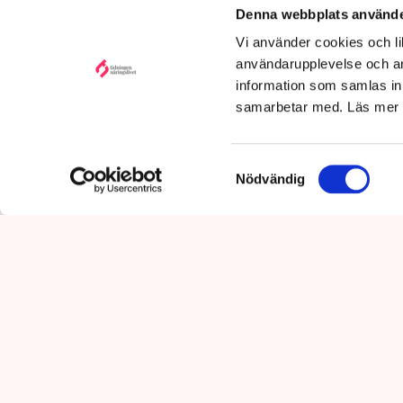
göra ett s
Denna webbplats använde
Vi använder cookies och lik
användarupplevelse och an
information som samlas in 
samarbetar med. Läs mer
Samtyckesval
Nödvändig
”Det är viktigt att säkerställ
land där vi har rådighet över