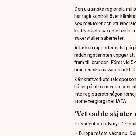
Den ukrainska regionala milit
har tagit kontroll över kärnk
sex reaktorer och ett labora
kraftverkets säkerhet enligt m
säkerställer säkerheten.
Attacken rapporteras ha pågå
räddningstjänsten uppger att m
fram till branden. Först vid
branden ska nu vara släckt. D
Kärnkraftverkets talesperson 
håller på att renoveras och int
inte registrerats någon förhöj
atomenergiorganet IAEA.
"Vet vad de skjuter
President Volodymyr Zelensky
– Europa måste vakna nu. Den