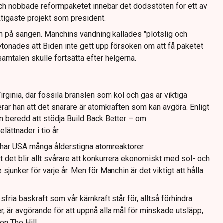
h nobbade reformpaketet innebar det dödsstöten för ett av
ktigaste projekt som president.
n på sängen. Manchins vändning kallades "plötslig och
etonades att Biden inte gett upp försöken om att få paketet
talen skulle fortsätta efter helgerna.
ginia, där fossila bränslen som kol och gas är viktiga
rar han att det snarare är atomkraften som kan avgöra. Enligt
n beredd att stödja Build Back Better – om
lättnader i tio år.
 har USA många ålderstigna atomreaktorer.
 det blir allt svårare att konkurrera ekonomiskt med sol- och
 sjunker för varje år. Men för Manchin är det viktigt att hålla
sfria baskraft som vår kärnkraft står för, alltså förhindra
er, är avgörande för att uppnå alla mål för minskade utsläpp,
en The Hill.