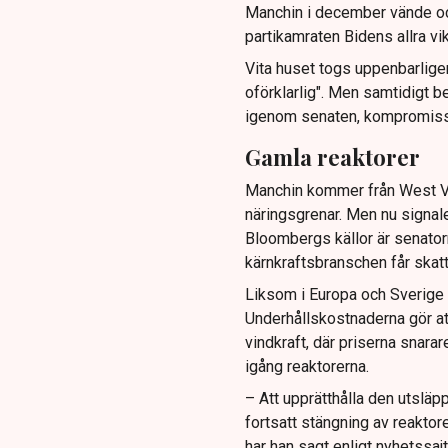
Manchin i december vände oc
partikamraten Bidens allra vi
Vita huset togs uppenbarlige
oförklarlig". Men samtidigt b
igenom senaten, kompromissam
Gamla reaktorer
Manchin kommer från West Vir
näringsgrenar. Men nu signale
Bloombergs källor är senator
kärnkraftsbranschen får skatte
Liksom i Europa och Sverige
Underhållskostnaderna gör att
vindkraft, där priserna snarare
igång reaktorerna.
– Att upprätthålla den utsläpp
fortsatt stängning av reaktor
har han sagt enligt nyhetssajt