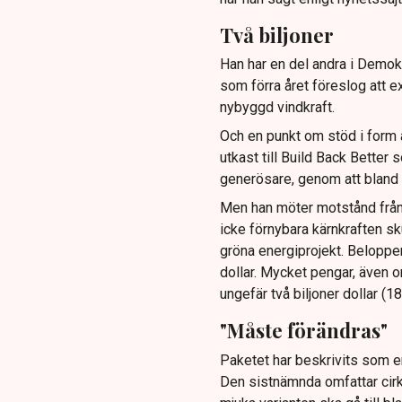
Två biljoner
Han har en del andra i Demokr
som förra året föreslog att 
nybyggd vindkraft.
Och en punkt om stöd i form a
utkast till Build Back Better 
generösare, genom att bland an
Men han möter motstånd från 
icke förnybara kärnkraften sk
gröna energiprojekt. Beloppen
dollar. Mycket pengar, även 
ungefär två biljoner dollar (18
"Måste förändras"
Paketet har beskrivits som en 
Den sistnämnda omfattar cirka