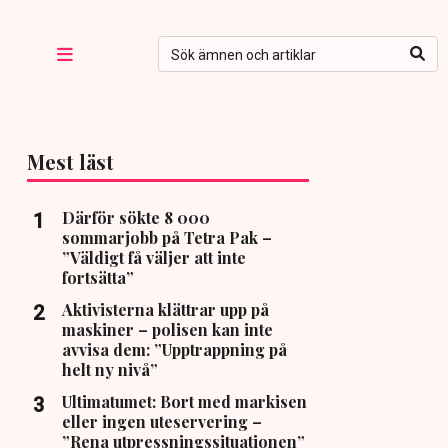
Mest läst
Därför sökte 8 000
sommarjobb på Tetra Pak –
”Väldigt få väljer att inte
fortsätta”
Aktivisterna klättrar upp på
maskiner – polisen kan inte
avvisa dem: ”Upptrappning på
helt ny nivå”
Ultimatumet: Bort med markisen
eller ingen uteservering –
”Rena utpressningssituationen”