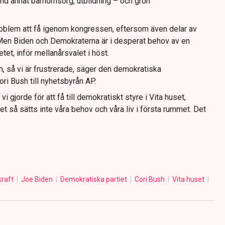
land annat barnomsorg, utbildning – och grön
roblem att få igenom kongressen, eftersom även delar av
Men Biden och Demokraterna är i desperat behov av en
t, inför mellanårsvalet i höst.
än, så vi är frustrerade, säger den demokratiska
i Bush till nyhetsbyrån AP.
 vi gjorde för att få till demokratiskt styre i Vita huset,
 så sätts inte våra behov och våra liv i första rummet. Det
kraft
Joe Biden
Demokratiska partiet
Cori Bush
Vita huset