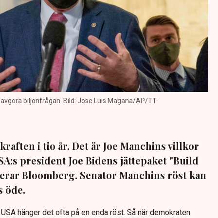
avgöra biljonfrågan. Bild: Jose Luis Magana/AP/TT
nkraften i tio år. Det är Joe Manchins villkor
SA:s president Joe Bidens jättepaket "Build
terar Bloomberg. Senator Manchins röst kan
s öde.
i USA hänger det ofta på en enda röst. Så när demokraten