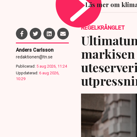
Läs mer om klim
REGELKRÅNGLET
Ultimatum
markisen 
Anders Carlsson
redaktionen@tn.se
uteserver
Publicerad:
5 aug 2026, 11:24
Uppdaterad:
6 aug 2026,
utpressni
10:29