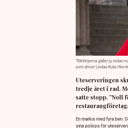
”Riktlinjerna gäller ju redan 
som driver Lindas Kula i Norrk
Uteserveringen sku
tredje året i rad.
satte stopp. ”Noll 
restaurangföretaga
En markis med fyra ben. 
sina policys för uteserver