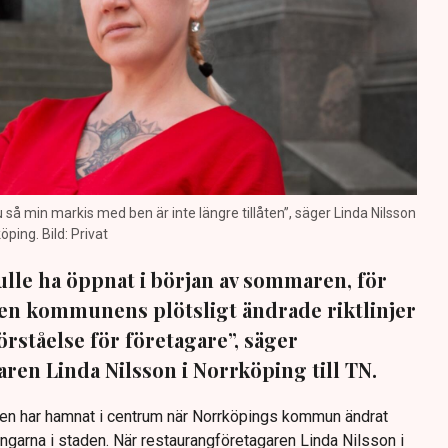
nu så min markis med ben är inte längre tillåten”, säger Linda Nilsson
öping. Bild: Privat
lle ha öppnat i början av sommaren, för
 Men kommunens plötsligt ändrade riktlinjer
förståelse för företagare”, säger
ren Linda Nilsson i Norrköping till TN.
Den har hamnat i centrum när Norrköpings kommun ändrat
ingarna i staden. När restaurangföretagaren Linda Nilsson i