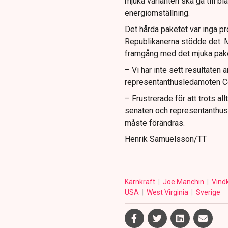
mjuka varianten ska gå till b
energiomställning.
Det hårda paketet var inga p
Republikanerna stödde det. 
framgång med det mjuka pakete
– Vi har inte sett resultaten 
representanthusledamoten Cor
– Frustrerade för att trots allt
senaten och representanthuset
måste förändras.
Henrik Samuelsson/TT
Kärnkraft
Joe Manchin
Vind
USA
West Virginia
Sverige