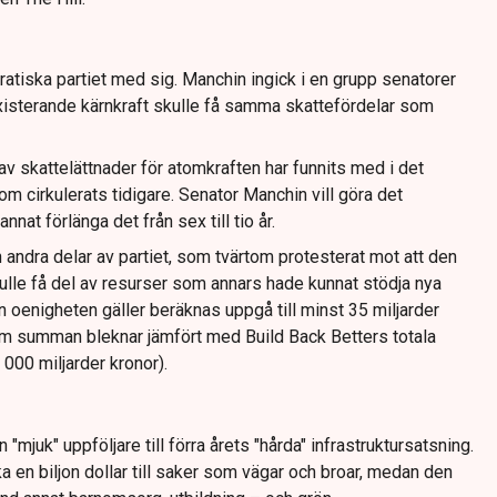
atiska partiet med sig. Manchin ingick i en grupp senatorer
existerande kärnkraft skulle få samma skattefördelar som
v skattelättnader för atomkraften har funnits med i det
som cirkulerats tidigare. Senator Manchin vill göra det
nat förlänga det från sex till tio år.
andra delar av partiet, som tvärtom protesterat mot att den
ulle få del av resurser som annars hade kunnat stödja nya
 oenigheten gäller beräknas uppgå till minst 35 miljarder
om summan bleknar jämfört med Build Back Betters totala
 000 miljarder kronor).
"mjuk" uppföljare till förra årets "hårda" infrastruktursatsning.
 en biljon dollar till saker som vägar och broar, medan den