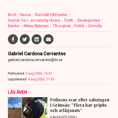
Brott
Neova
Återställ Våtmarker
Svensk Torv : en naturlig råvara
Trafik
Skadegörelse
Banker
Niklas Wykman
TN original
Politik
Grimsås
Gabriel Cardona Cervantes
gabriel.cardona.cervantes@tn.se
Publicerad:
3 aug 2026, 15:41
Uppdaterad:
4 aug 2026, 11:33
LÄS ÄVEN
Polisens svar efter sabotagen
i Grimsås: ”Flera har gripits
och avlägsnats”
6 AUGUSTI 2026 |