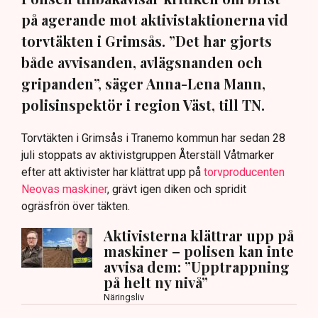
på agerande mot aktivistaktionerna vid
torvtäkten i Grimsås. ”Det har gjorts
både avvisanden, avlägsnanden och
gripanden”, säger Anna-Lena Mann,
polisinspektör i region Väst, till TN.
Torvtäkten i Grimsås i Tranemo kommun har sedan 28
juli stoppats av aktivistgruppen Återställ Våtmarker
efter att aktivister har klättrat upp på
torvproducenten
Neovas maskiner
, grävt igen diken och spridit
ogräsfrön över täkten.
Aktivisterna klättrar upp på
maskiner – polisen kan inte
avvisa dem: ”Upptrappning
på helt ny nivå”
Näringsliv