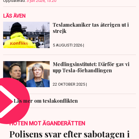
Uppdaterad:
3 jun 2026, 13:20
LÄS ÄVEN
Teslamekaniker tas återigen ut i
strejk
5 AUGUSTI 2026 |
Medlingsinstitutet: Därför gav vi
upp Tesla-förhandlingen
22 OKTOBER 2025 |
Läs mer om teslakonflikten
HOTEN MOT ÄGANDERÄTTEN
Polisens svar efter sabotagen i