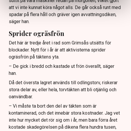
suttit på våra maskiner redan på morgonen, vilket gjort
att vi inte kunnat köra något alls. De går också runt med
spadar på flera håll och gräver igen avvattningsdiken,
säger han.
Sprider ogräsfrön
Det här är tredje året i rad som Grimsås utsätts för
blockader. Nytt för i år är att aktivisterna sprider
ogräsfrön på täktens yta.
– De gick i bredd och kastade ut frön överallt, säger
han.
Då det översta lagret används till odlingstorv, riskerar
stora delar av, eller hela, torvtäkten att bli otjänlig och
oanvändbar.
– Vi måste ta bort den del av täkten som är
kontaminerad, och det innebär stora kostnader. Jag vet
inte hur mycket det rör sig om i år, men bara förra året
kostade skadegörelsen på dikena flera hundra tusen,