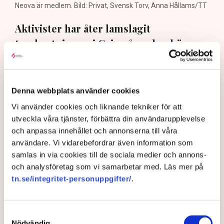
Neova är medlem. Bild: Privat, Svensk Torv, Anna Hållams/TT
Aktivister har åter lamslagit
torvbrytningen i Grimsås – den här
gången genom att klättra upp på
maskiner, gräva igen diken och sprida
ogräsfrön. ”Aktivisterna sprang emot
Denna webbplats använder cookies
oss”, säger Mats Henriksson,
Vi använder cookies och liknande tekniker för att
tillståndsansvarig på Neova, till TN. Nu
utveckla våra tjänster, förbättra din användarupplevelse
och anpassa innehållet och annonserna till våra
varnar branschen för skador på
användare. Vi vidarebefordrar även information som
uppemot 100 miljoner kronor.
samlas in via cookies till de sociala medier och annons-
och analysföretag som vi samarbetar med. Läs mer på
Brytningen av torvtäkten i Grimsås lamslås av
tn.se/integritet-personuppgifter/
.
aktivistgruppen Återställ Våtmarker. Mats Henriksson,
tillståndsansvarig på Neova, som befinner sig på plats,
beskriver hur ett 40-tal personer spred ut sig över den
Samtyckesval
tillståndsgivna verksamhetsytan förra veckan och
Nödvändig