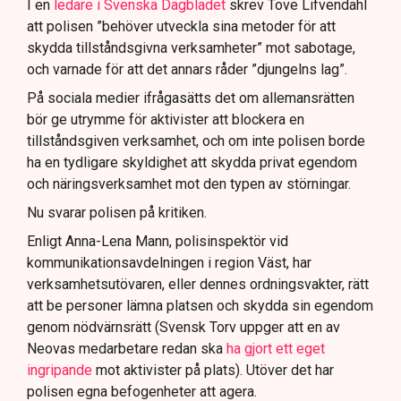
I en
ledare i Svenska Dagbladet
skrev Tove Lifvendahl
att polisen ”behöver utveckla sina metoder för att
skydda tillståndsgivna verksamheter” mot sabotage,
och varnade för att det annars råder ”djungelns lag”.
På sociala medier ifrågasätts det om allemansrätten
bör ge utrymme för aktivister att blockera en
tillståndsgiven verksamhet, och om inte polisen borde
ha en tydligare skyldighet att skydda privat egendom
och näringsverksamhet mot den typen av störningar.
Nu svarar polisen på kritiken.
Enligt Anna-Lena Mann, polisinspektör vid
kommunikationsavdelningen i region Väst, har
verksamhetsutövaren, eller dennes ordningsvakter, rätt
att be personer lämna platsen och skydda sin egendom
genom nödvärnsrätt (Svensk Torv uppger att en av
Neovas medarbetare redan ska
ha gjort ett eget
ingripande
mot aktivister på plats). Utöver det har
polisen egna befogenheter att agera.