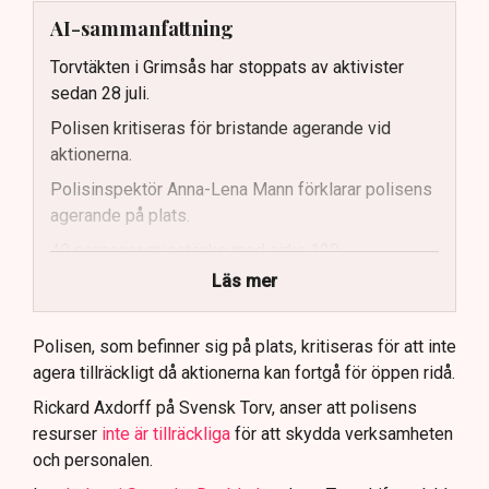
AI-sammanfattning
Torvtäkten i Grimsås har stoppats av aktivister
sedan 28 juli.
Polisen kritiseras för bristande agerande vid
aktionerna.
Polisinspektör Anna-Lena Mann förklarar polisens
agerande på plats.
40 personer misstänks med cirka 120
brottsmisstankar kopplade.
Läs mer
Polisen använder drönare och uniformerad polis
för att dokumentera bevis.
Polisen, som befinner sig på plats, kritiseras för att inte
agera tillräckligt då aktionerna kan fortgå för öppen ridå.
Samtidigt är polisarbetet komplext när det gäller
att navigera juridiska rättigheter och gränser.
Rickard Axdorff på Svensk Torv, anser att polisens
resurser
inte är tillräckliga
för att skydda verksamheten
och personalen.