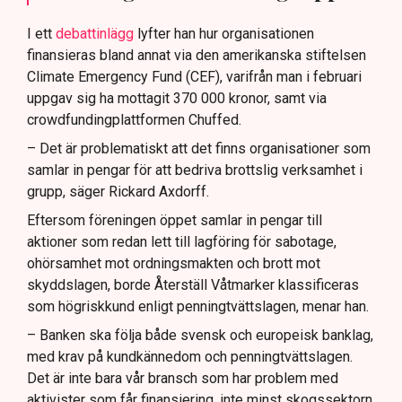
I ett
debattinlägg
lyfter han hur organisationen
finansieras bland annat via den amerikanska stiftelsen
Climate Emergency Fund (CEF), varifrån man i februari
uppgav sig ha mottagit 370 000 kronor, samt via
crowdfundingplattformen Chuffed.
– Det är problematiskt att det finns organisationer som
samlar in pengar för att bedriva brottslig verksamhet i
grupp, säger Rickard Axdorff.
Eftersom föreningen öppet samlar in pengar till
aktioner som redan lett till lagföring för sabotage,
ohörsamhet mot ordningsmakten och brott mot
skyddslagen, borde Återställ Våtmarker klassificeras
som högriskkund enligt penningtvättslagen, menar han.
– Banken ska följa både svensk och europeisk banklag,
med krav på kundkännedom och penningtvättslagen.
Det är inte bara vår bransch som har problem med
aktivister som får finansiering, inte minst skogssektorn