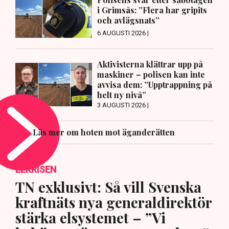
i Grimsås: ”Flera har gripits
och avlägsnats”
6 AUGUSTI 2026 |
Aktivisterna klättrar upp på
maskiner – polisen kan inte
avvisa dem: ”Upptrappning på
helt ny nivå”
3 AUGUSTI 2026 |
Läs mer om hoten mot äganderätten
ELKRISEN
TN exklusivt: Så vill Svenska
kraftnäts nya generaldirektör
stärka elsystemet – ”Vi