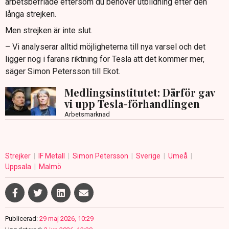
arbetsbefriade eftersom du behöver utbildning efter den
långa strejken.
Men strejken är inte slut.
– Vi analyserar alltid möjligheterna till nya varsel och det
ligger nog i farans riktning för Tesla att det kommer mer,
säger Simon Petersson till Ekot.
Medlingsinstitutet: Därför gav
vi upp Tesla-förhandlingen
Arbetsmarknad
Strejker
IF Metall
Simon Petersson
Sverige
Umeå
Uppsala
Malmö
Publicerad:
29 maj 2026, 10:29