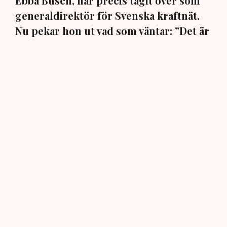
Ebba Busch, har precis tagit över som
generaldirektör för Svenska kraftnät.
Nu pekar hon ut vad som väntar: ”Det är
viktigt att vi kan matcha produktion och
konsumtion”, säger hon i en exklusiv
intervju med TN.
Den 30 juli beslutade regeringen att utse ingenjören och
elsystemsexperten Maja Lundbäck till ny
generaldirektör och chef för det statliga affärsverket
och myndigheten Svenska kraftnät. Hon påbörjade sin
nya tjänst omgående den 3 augusti och efterträder Per
Eckemark som sent i fjol fick sluta efter endast sju
månader på posten.
AI-sammanfattning
Maja Lundbäck är ny generaldirektör för Svenska