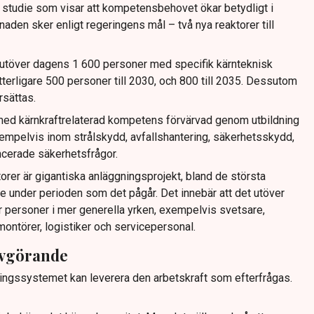
n studie som visar att kompetensbehovet ökar betydligt i
den sker enligt regeringens mål – två nya reaktorer till
et utöver dagens 1 600 personer med specifik kärnteknisk
erligare 500 personer till 2030, och 800 till 2035. Dessutom
sättas.
med kärnkraftrelaterad kompetens förvärvad genom utbildning
xempelvis inom strålskydd, avfallshantering, säkerhetsskydd,
ncerade säkerhetsfrågor.
orer är gigantiska anläggningsprojekt, bland de största
ige under perioden som det pågår. Det innebär att det utöver
er personer i mer generella yrken, exempelvis svetsare,
 montörer, logistiker och servicepersonal.
 avgörande
dningssystemet kan leverera den arbetskraft som efterfrågas.