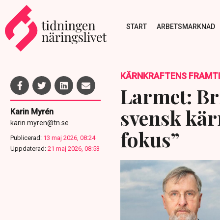
START
ARBETSMARKNAD
KÄRNKRAFTENS FRAMT
Larmet: Br
svensk kär
Karin Myrén
karin.myren@tn.se
fokus”
Publicerad:
13 maj 2026, 08:24
Uppdaterad:
21 maj 2026, 08:53