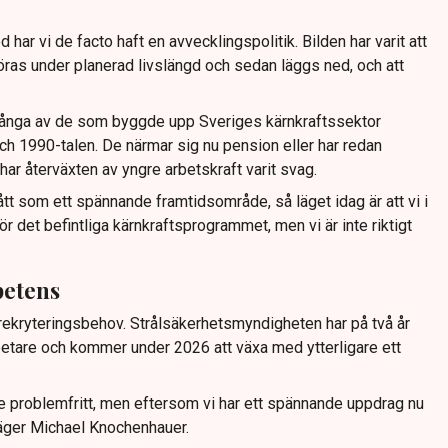
har vi de facto haft en avvecklingspolitik. Bilden har varit att
ras under planerad livslängd och sedan läggs ned, och att
Många av de som byggde upp Sveriges kärnkraftssektor
ch 1990-talen. De närmar sig nu pension eller har redan
har återväxten av yngre arbetskraft varit svag.
ått som ett spännande framtidsområde, så läget idag är att vi i
 det befintliga kärnkraftsprogrammet, men vi är inte riktigt
petens
ekryteringsbehov. Strålsäkerhetsmyndigheten har på två år
rbetare och kommer under 2026 att växa med ytterligare ett
te problemfritt, men eftersom vi har ett spännande uppdrag nu
säger Michael Knochenhauer.