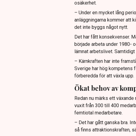
osäkerhet.
– Under en mycket lång period 
anläggningarna kommer att kö
det inte byggs något nytt.
Det har fått konsekvenser. 
började arbeta under 1980- o
lämnat arbetslivet. Samtidigt 
– Kärnkraften har inte framst
Sverige har hög kompetens för
förberedda för att växla upp.
Ökat behov av kom
Redan nu märks ett växande r
vuxit från 300 till 400 meda
femtiotal medarbetare.
– Det har gått ganska bra. In
så finns attraktionskraften, 