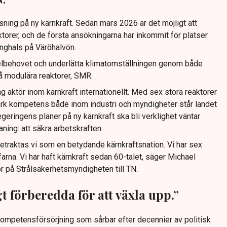
ning på ny kärnkraft. Sedan mars 2026 är det möjligt att
torer, och de första ansökningarna har inkommit för platser
nghals på Väröhalvön.
 elbehovet och underlätta klimatomställningen genom både
å modulära reaktorer, SMR.
 aktör inom kärnkraft internationellt. Med sex stora reaktorer
stark kompetens både inom industri och myndigheter står landet
geringens planer på ny kärnkraft ska bli verklighet väntar
ing: att säkra arbetskraften.
 betraktas vi som en betydande kärnkraftsnation. Vi har sex
erfarna. Vi har haft kärnkraft sedan 60-talet, säger Michael
r på Strålsäkerhetsmyndigheten till TN.
igt förberedda för att växla upp.”
ompetensförsörjning som sårbar efter decennier av politisk