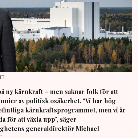
/TT
på ny kärnkraft – men saknar folk för att
nier av politisk osäkerhet. "Vi har hög
efintliga kärnkraftsprogrammet, men vi är
a för att växla upp", säger
ghetens generaldirektör Michael
N.