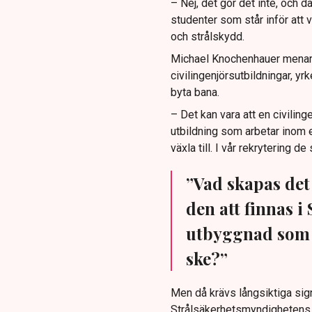
– Nej, det gör det inte, och 
studenter som står inför att vä
och strålskydd.
Michael Knochenhauer menar at
civilingenjörsutbildningar, 
byta bana.
– Det kan vara att en civilin
utbildning som arbetar inom 
växla till. I vår rekrytering 
”Vad skapas det
den att finnas i
utbyggnad som d
ske?”
Men då krävs långsiktiga signa
Strålsäkerhetsmyndighetens u