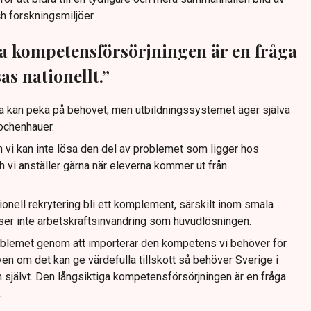
h forskningsmiljöer.
a kompetensförsörjningen är en fråga
s nationellt.”
 kan peka på behovet, men utbildningssystemet äger själva
ochenhauer.
n vi kan inte lösa den del av problemet som ligger hos
h vi anställer gärna när eleverna kommer ut från
tionell rekrytering bli ett komplement, särskilt inom smala
er inte arbetskraftsinvandring som huvudlösningen.
problemet genom att importerar den kompetens vi behöver för
ven om det kan ge värdefulla tillskott så behöver Sverige i
jälvt. Den långsiktiga kompetensförsörjningen är en fråga
.