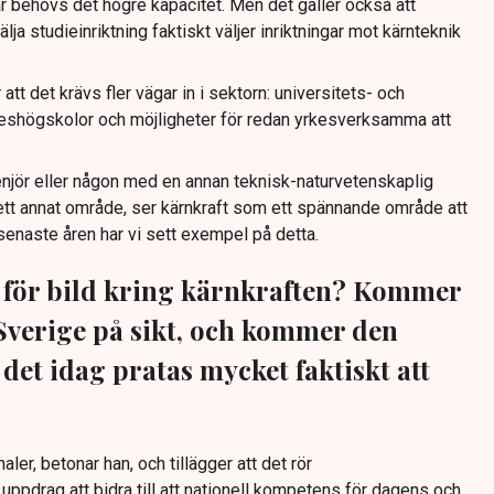
där behövs det högre kapacitet. Men det gäller också att
lja studieinriktning faktiskt väljer inriktningar mot kärnteknik
t det krävs fler vägar in i sektorn: universitets- och
yrkeshögskolor och möjligheter för redan yrkesverksamma att
genjör eller någon med en annan teknisk-naturvetenskaplig
ett annat område, ser kärnkraft som ett spännande område att
de senaste åren har vi sett exempel på detta.
 för bild kring kärnkraften? Kommer
 Sverige på sikt, och kommer den
et idag pratas mycket faktiskt att
ler, betonar han, och tillägger att det rör
ppdrag att bidra till att nationell kompetens för dagens och