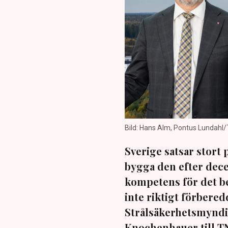
Bild: Hans Alm, Pontus Lundahl
Sverige satsar stort 
bygga den efter decen
kompetens för det b
inte riktigt förberedd
Strålsäkerhetsmyndi
Knochenhauer till T