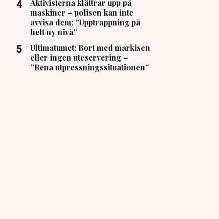
Aktivisterna klättrar upp på
maskiner – polisen kan inte
avvisa dem: ”Upptrappning på
helt ny nivå”
Ultimatumet: Bort med markisen
eller ingen uteservering –
”Rena utpressningssituationen”