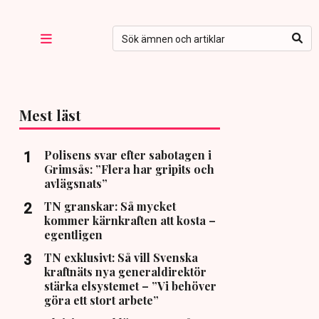
Mest läst
Polisens svar efter sabotagen i
Grimsås: ”Flera har gripits och
avlägsnats”
TN granskar: Så mycket
kommer kärnkraften att kosta –
egentligen
TN exklusivt: Så vill Svenska
kraftnäts nya generaldirektör
stärka elsystemet – ”Vi behöver
göra ett stort arbete”