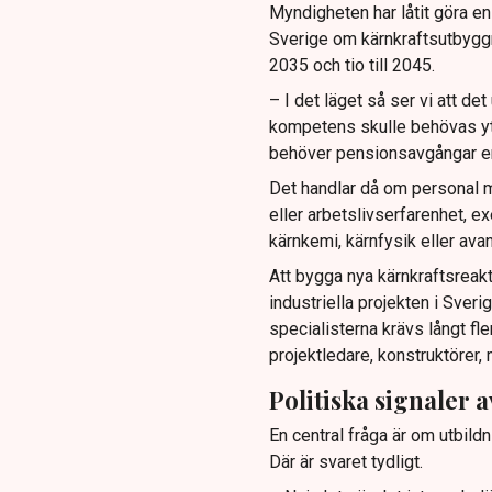
Myndigheten har låtit göra e
Sverige om kärnkraftsutbyggna
2035 och tio till 2045.
– I det läget så ser vi att d
kompetens skulle behövas ytt
behöver pensionsavgångar er
Det handlar då om personal 
eller arbetslivserfarenhet, e
kärnkemi, kärnfysik eller ava
Att bygga nya kärnkraftsreakt
industriella projekten i Sver
specialisterna krävs långt fl
projektledare, konstruktörer,
Politiska signaler
En central fråga är om utbil
Där är svaret tydligt.