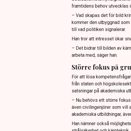
framtidens behov utvecklas
– Vad skapas det för bild kri
kommer den utbyggnad som det
till vad politiken signalerar.
Han tror att intresset ökar sn
– Det bidrar till bilden av 
arbeta med, säger han.
Större fokus på gr
För att lösa kompetensfrågan
från staten och högskolesekto
satsningar på akademiska utb
– Nu behövs ett större fokus 
även civilingenjörer som vill
akademiska utbildningar, äve
Han nämner också möjlighete
strålsäkerhet och kärnteknik, 