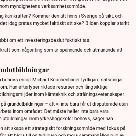
 inom myndighetens verksamhetsområde.
ng kärnkraften? Kommer den att finns i Sverige på sikt, och
 idag pratas mycket faktiskt att ske? Bilden kopplar starkt
abbt om ett investeringsbeslut faktiskt tas.
kärnkraft som någonting som är spännande och utmanande att
undutbildningar
 behövs enligt Michael Knochenhauer tydligare satsningar
rn. Han efterlyser riktade resurser och långsiktiga
ildningsmiljöer inom kärnteknik och strålningsvetenskaper.
på grundutbildningar – att vi inte bara får ut disputerade utan
 arbeta inom området. Det måste heller inte bara vara
n utbildningar inom yrkeshögskolor behövs, säger han.
n att skapa ett strategiskt forskningsområde med fokus på
för att bidra till en tydligare och mera sammanhållen bild av