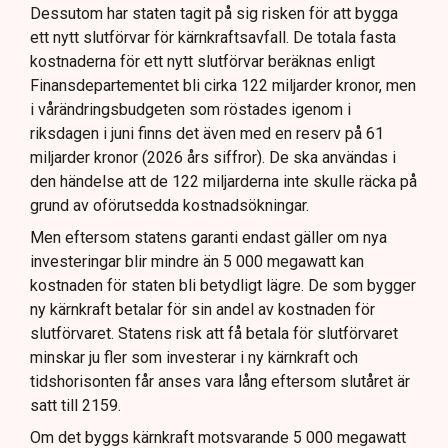
Dessutom har staten tagit på sig risken för att bygga
ett nytt slutförvar för kärnkraftsavfall. De totala fasta
kostnaderna för ett nytt slutförvar beräknas enligt
Finansdepartementet bli cirka 122 miljarder kronor, men
i vårändringsbudgeten som röstades igenom i
riksdagen i juni finns det även med en reserv på 61
miljarder kronor (2026 års siffror). De ska användas i
den händelse att de 122 miljarderna inte skulle räcka på
grund av oförutsedda kostnadsökningar.
Men eftersom statens garanti endast gäller om nya
investeringar blir mindre än 5 000 megawatt kan
kostnaden för staten bli betydligt lägre. De som bygger
ny kärnkraft betalar för sin andel av kostnaden för
slutförvaret. Statens risk att få betala för slutförvaret
minskar ju fler som investerar i ny kärnkraft och
tidshorisonten får anses vara lång eftersom slutåret är
satt till 2159.
Om det byggs kärnkraft motsvarande 5 000 megawatt