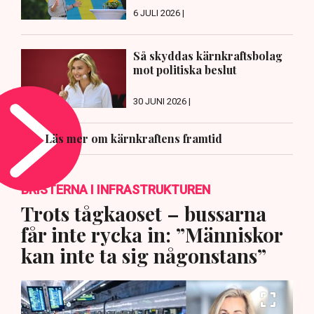
6 JULI 2026 |
Så skyddas kärnkraftsbolag
mot politiska beslut
30 JUNI 2026 |
Läs mer om kärnkraftens framtid
BRISTERNA I INFRASTRUKTUREN
Trots tågkaoset – bussarna
får inte rycka in: ”Människor
kan inte ta sig någonstans”