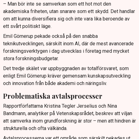
– Man bör inte se samverkan som ett hot mot den
akademiska friheten, utan snarare som ett skydd. Det handlar
om att kunna diversifiera sig och inte vara lika beroende av
ett svårt politiskt läge.
Emil Görnerup pekade också på den snabba
teknikutvecklingen, särskilt inom AI, där de mest avancerade
forskningsverktygen i dag utvecklas i företag med mycket
stora forskningsbudgetar.
Det tredje skälet var uppbyggnaden av totalförsvaret, som
enligt Emil Görnerup kräver gemensam kunskapsutveckling
och innovation från både akademi och näringsliv.
Problematiska avtalsprocesser
Rapportförfattarna Kristina Tegler Jerselius och Nina
Bandmann, analytiker på Vetenskapsrådet, beskrev att viljan
att samverka inom grundforskning är stor – men att hindren är
strukturella och ofta välkända.
Avtalsprocesserna var ett område som särskilt pekades ut