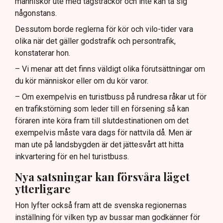
människor ute med tågsträckor och inte kan ta sig
någonstans.
Dessutom borde reglerna för kör och vilo-tider vara
olika när det gäller godstrafik och persontrafik,
konstaterar hon.
– Vi menar att det finns väldigt olika förutsättningar om
du kör människor eller om du kör varor.
– Om exempelvis en turistbuss på rundresa råkar ut för
en trafikstörning som leder till en försening så kan
föraren inte köra fram till slutdestinationen om det
exempelvis måste vara dags för nattvila då. Men är
man ute på landsbygden är det jättesvårt att hitta
inkvartering för en hel turistbuss.
Nya satsningar kan försvåra läget
ytterligare
Hon lyfter också fram att de svenska regionernas
inställning för vilken typ av bussar man godkänner för