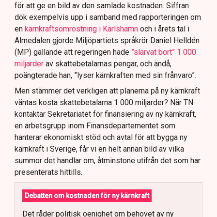
för att ge en bild av den samlade kostnaden. Siffran
dök exempelvis upp i samband med rapporteringen om
en
kärnkraftsomröstning i Karlshamn
och i årets tal i
Almedalen gjorde Miljöpartiets språkrör Daniel Helldén
(MP) gällande att regeringen hade
”slarvat bort” 1 000
miljarder
av skattebetalarnas pengar, och ändå,
poängterade han, ”lyser kärnkraften med sin frånvaro”.
Men stämmer det verkligen att planerna på ny kärnkraft
väntas kosta skattebetalarna 1 000 miljarder? När TN
kontaktar Sekretariatet för finansiering av ny kärnkraft,
en arbetsgrupp inom Finansdepartementet som
hanterar ekonomiskt stöd och avtal för att bygga ny
kärnkraft i Sverige, får vi en helt annan bild av vilka
summor det handlar om, åtminstone utifrån det som har
presenterats hittills.
Debatten om kostnaden för ny kärnkraft
Det råder politisk oenighet om behovet av ny