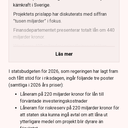
kärnkraft i Sverige.
Projektets prislapp har diskuterats med siffran
”tusen miljarder” i fokus.
Finansdepartementet presenterar totalt lån om 440
miljarder kronor.
Ytterligare 400 miljarder i prissäkringsavtal kan
påverka statens kostnader.
Läs mer
Totala uppskattade kostnader inkluderar bland
annat möjliga kostnader för slutförvar.
I statsbudgeten för 2026, som regeringen har lagt fram
och fått stöd för i riksdagen, ingår följande tre poster
Regeringen och Miljöpartiet har olika syn på
(samtliga i 2026 års priser):
investeringens nödvändighet.
Låneram på 220 miljarder kronor för lån till
förväntade investeringskostnader
Låneram för riskreserv på 220 miljarder kronor för
att staten ska kunna ingå avtal om att låna ut
ytterligare medel om projekt blir dyrare än