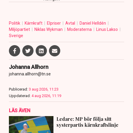
Politik
Kärnkraft
Elpriser
Avtal
Daniel Helldén
Miljöpartiet
Niklas Wykman
Moderaterna
Linus Lakso
Sverige
Johanna Allhorn
johanna.allhorn@tn.se
Publicerad:
3 aug 2026, 11:23
Uppdaterad:
4 aug 2026, 11:19
LÄS ÄVEN
Ledare: MP bör följa sitt
systerpartis kärnkraftslinje