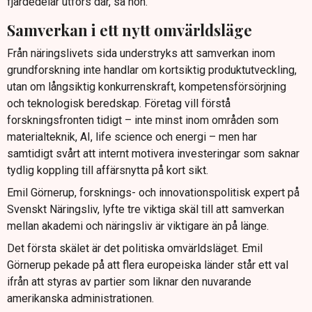
fjärdedelar utförs där, sa hon.
Samverkan i ett nytt omvärldsläge
Från näringslivets sida understryks att samverkan inom
grundforskning inte handlar om kortsiktig produktutveckling,
utan om långsiktig konkurrenskraft, kompetensförsörjning
och teknologisk beredskap. Företag vill förstå
forskningsfronten tidigt – inte minst inom områden som
materialteknik, AI, life science och energi – men har
samtidigt svårt att internt motivera investeringar som saknar
tydlig koppling till affärsnytta på kort sikt.
Emil Görnerup, forsknings- och innovationspolitisk expert på
Svenskt Näringsliv, lyfte tre viktiga skäl till att samverkan
mellan akademi och näringsliv är viktigare än på länge.
Det första skälet är det politiska omvärldsläget. Emil
Görnerup pekade på att flera europeiska länder står ett val
ifrån att styras av partier som liknar den nuvarande
amerikanska administrationen.