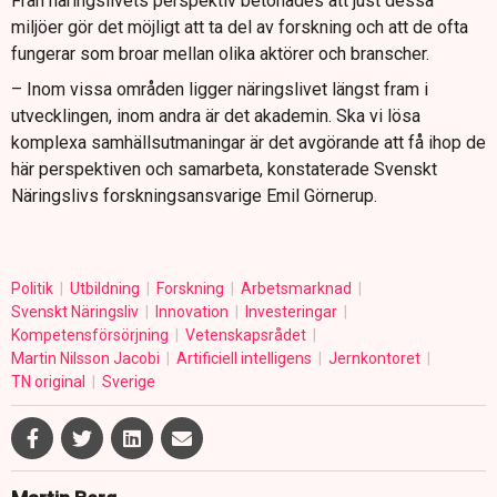
Från näringslivets perspektiv betonades att just dessa
miljöer gör det möjligt att ta del av forskning och att de ofta
fungerar som broar mellan olika aktörer och branscher.
– Inom vissa områden ligger näringslivet längst fram i
utvecklingen, inom andra är det akademin. Ska vi lösa
komplexa samhällsutmaningar är det avgörande att få ihop de
här perspektiven och samarbeta, konstaterade Svenskt
Näringslivs forskningsansvarige Emil Görnerup.
Politik
Utbildning
Forskning
Arbetsmarknad
Svenskt Näringsliv
Innovation
Investeringar
Kompetensförsörjning
Vetenskapsrådet
Martin Nilsson Jacobi
Artificiell intelligens
Jernkontoret
TN original
Sverige