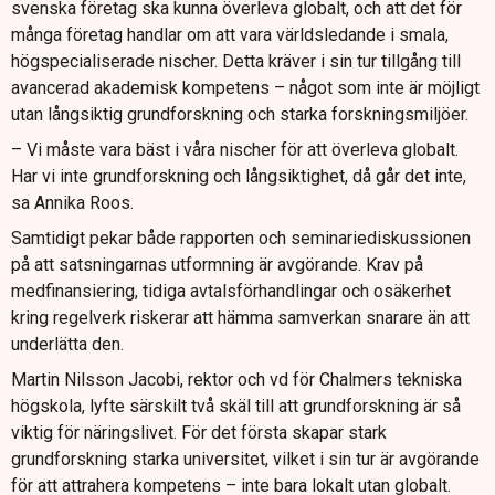
svenska företag ska kunna överleva globalt, och att det för
många företag handlar om att vara världsledande i smala,
högspecialiserade nischer. Detta kräver i sin tur tillgång till
avancerad akademisk kompetens – något som inte är möjligt
utan långsiktig grundforskning och starka forskningsmiljöer.
– Vi måste vara bäst i våra nischer för att överleva globalt.
Har vi inte grundforskning och långsiktighet, då går det inte,
sa Annika Roos.
Samtidigt pekar både rapporten och seminariediskussionen
på att satsningarnas utformning är avgörande. Krav på
medfinansiering, tidiga avtalsförhandlingar och osäkerhet
kring regelverk riskerar att hämma samverkan snarare än att
underlätta den.
Martin Nilsson Jacobi, rektor och vd för Chalmers tekniska
högskola, lyfte särskilt två skäl till att grundforskning är så
viktig för näringslivet. För det första skapar stark
grundforskning starka universitet, vilket i sin tur är avgörande
för att attrahera kompetens – inte bara lokalt utan globalt.