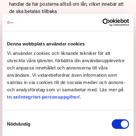
handlar de här posterna alltså om lån, vilket innebär att
de ska betalas tillbaka.
”Om elen under den aktuella
perioden skulle bli billigare än
Denna webbplats använder cookies
prissäkringen kommer staten
Vi använder cookies och liknande tekniker för att
att gå in och betala
utveckla våra tjänster, förbättra din användarupplevelse
och anpassa innehållet och annonserna till våra
mellanskillnaden. Om elpriset
användare. Vi vidarebefordrar även information som
är högre än prissäkringen ska
samlas in via cookies till de sociala medier och annons-
och analysföretag som vi samarbetar med. Läs mer på
företaget i stället betala till
tn.se/integritet-personuppgifter/
.
staten.”
Samtyckesval
Utöver låneramarna har regeringen fått mandat av
Nödvändig
riksdagen att ingå prissäkringsavtal i form av
”differenskontrakt” för max 400 miljarder kronor. Det