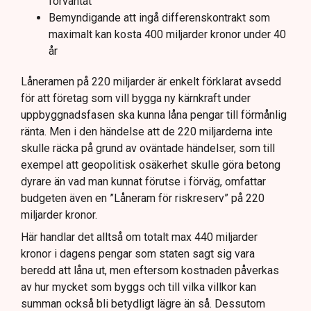
förväntat
Bemyndigande att ingå differenskontrakt som
maximalt kan kosta 400 miljarder kronor under 40
år
Låneramen på 220 miljarder är enkelt förklarat avsedd
för att företag som vill bygga ny kärnkraft under
uppbyggnadsfasen ska kunna låna pengar till förmånlig
ränta. Men i den händelse att de 220 miljarderna inte
skulle räcka på grund av oväntade händelser, som till
exempel att geopolitisk osäkerhet skulle göra betong
dyrare än vad man kunnat förutse i förväg, omfattar
budgeten även en ”Låneram för riskreserv” på 220
miljarder kronor.
Här handlar det alltså om totalt max 440 miljarder
kronor i dagens pengar som staten sagt sig vara
beredd att låna ut, men eftersom kostnaden påverkas
av hur mycket som byggs och till vilka villkor kan
summan också bli betydligt lägre än så. Dessutom