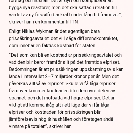
företag och hushåll. Det är dyrt och komplicerat att
bygga nya reaktorer, men det ska sättas i relation till
värdet av ny fossilfri baskraft under lång tid framöver”,
skriver han i en kommentar till TN.
Enligt Niklas Wykman är det egentligen bara
prissäkringsavtalet, det vill säga differenskontraktet,
som innebär en faktisk kostnad för staten.
”Det som kan bli en kostnad är prissäkringsavtalet och
vad den blir beror framför allt på det framtida elpriset.
Bedömningen är att prissäkringen uppskattningsvis kan
landa i intervallet 2–7 miljarder kronor per år. Men det
påverkas alltså av elpriset. Skulle vi få låga elpriser
framöver kommer kostnaden bli i den övre delen av
spannet, och det motsatta vid högre elpriser. Det är
viktigt att komma ihåg att i ett läge där vi får låga
elpriser och kostnaden för prissäkringen blir
jämförelsevis hög är hushållen och företagen ändå
vinnare på totalen”, skriver han.