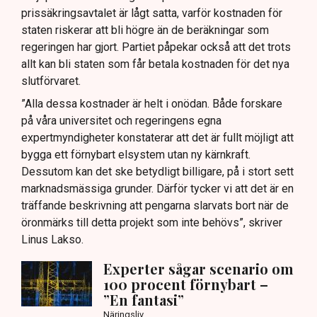
prissäkringsavtalet är lågt satta, varför kostnaden för
staten riskerar att bli högre än de beräkningar som
regeringen har gjort. Partiet påpekar också att det trots
allt kan bli staten som får betala kostnaden för det nya
slutförvaret.
”Alla dessa kostnader är helt i onödan. Både forskare
på våra universitet och regeringens egna
expertmyndigheter konstaterar att det är fullt möjligt att
bygga ett förnybart elsystem utan ny kärnkraft.
Dessutom kan det ske betydligt billigare, på i stort sett
marknadsmässiga grunder. Därför tycker vi att det är en
träffande beskrivning att pengarna slarvats bort när de
öronmärks till detta projekt som inte behövs”, skriver
Linus Lakso.
Experter sågar scenario om
100 procent förnybart –
”En fantasi”
Näringsliv