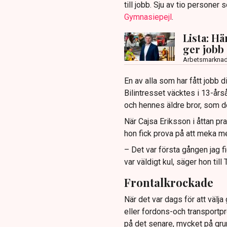
till jobb. Sju av tio personer
Gymnasiepejl
.
Lista: H
ger jobb 
Arbetsmarkna
En av alla som har fått jobb 
Bilintresset väcktes i 13-år
och hennes äldre bror, som de
När Cajsa Eriksson i åttan p
hon fick prova på att meka m
– Det var första gången jag f
var väldigt kul, säger hon till
Frontalkrockade
När det var dags för att väl
eller fordons-och transportp
på det senare, mycket på gru