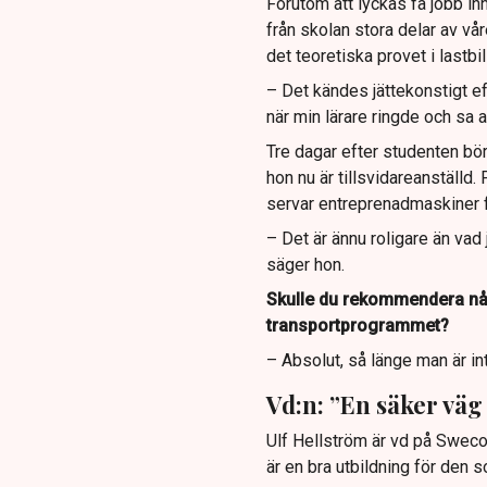
Förutom att lyckas få jobb in
från skolan stora delar av vår
det teoretiska provet i lastbi
– Det kändes jättekonstigt ef
när min lärare ringde och sa a
Tre dagar efter studenten bö
hon nu är tillsvidareanställd.
servar entreprenadmaskiner f
– Det är ännu roligare än vad j
säger hon.
Skulle du rekommendera någ
transportprogrammet?
– Absolut, så länge man är int
Vd:n: ”En säker väg 
Ulf Hellström är vd på Sweco
är en bra utbildning för den s