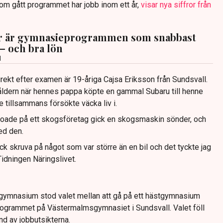
 som gått programmet har jobb inom ett år,
visar nya siffror från
är är gymnasieprogrammen som snabbast
– och bra lön
d
direkt efter examen är 19-åriga Cajsa Eriksson från Sundsvall.
såldern när hennes pappa köpte en gammal Subaru till henne
 tillsammans försökte väcka liv i.
raoade på ett skogsföretag gick en skogsmaskin sönder, och
ed den.
ick skruva på något som var större än en bil och det tyckte jag
 Tidningen Näringslivet.
ja gymnasium stod valet mellan att gå på ett hästgymnasium
rogrammet på Västermalmsgymnasiet i Sundsvall. Valet föll
nd av jobbutsikterna.