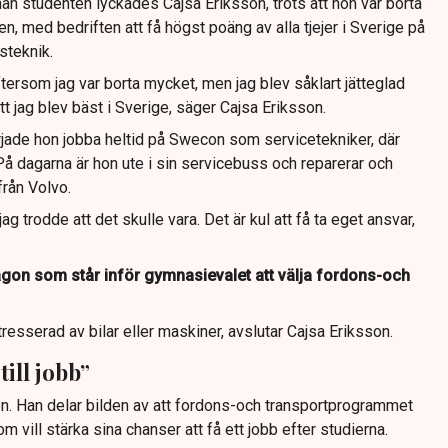
nan studenten lyckades Cajsa Eriksson, trots att hon var borta
en, med bedriften att få högst poäng av alla tjejer i Sverige på
lsteknik.
tersom jag var borta mycket, men jag blev såklart jätteglad
tt jag blev bäst i Sverige, säger Cajsa Eriksson.
rjade hon jobba heltid på Swecon som servicetekniker, där
 På dagarna är hon ute i sin servicebuss och reparerar och
rån Volvo.
ag trodde att det skulle vara. Det är kul att få ta eget ansvar,
on som står inför gymnasievalet att välja fordons-och
resserad av bilar eller maskiner, avslutar Cajsa Eriksson.
till jobb”
n. Han delar bilden av att fordons-och transportprogrammet
om vill stärka sina chanser att få ett jobb efter studierna.