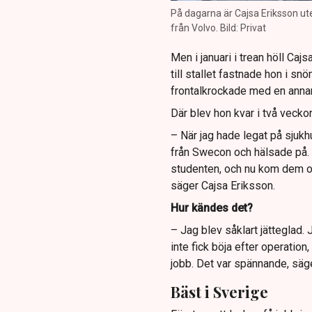
På dagarna är Cajsa Eriksson ut
från Volvo. Bild: Privat
Men i januari i trean höll Caj
till stallet fastnade hon i 
frontalkrockade med en annan 
Där blev hon kvar i två vecko
– När jag hade legat på sjuk
från Swecon och hälsade på. J
studenten, och nu kom dem och 
säger Cajsa Eriksson.
Hur kändes det?
– Jag blev såklart jätteglad.
inte fick böja efter operation
jobb. Det var spännande, säg
Bäst i Sverige