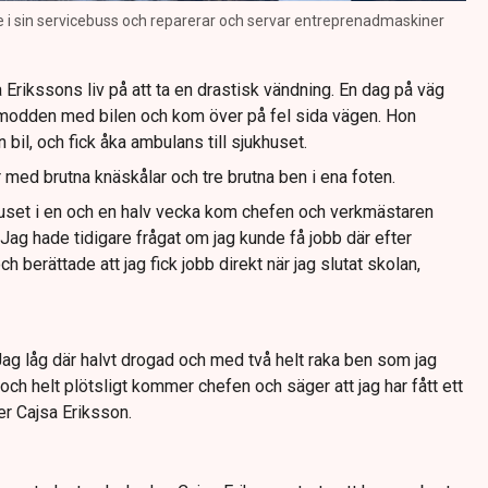
e i sin servicebuss och reparerar och servar entreprenadmaskiner
sa Erikssons liv på att ta en drastisk vändning. En dag på väg
snömodden med bilen och kom över på fel sida vägen. Hon
bil, och fick åka ambulans till sjukhuset.
r med brutna knäskålar och tre brutna ben i ena foten.
huset i en och en halv vecka kom chefen och verkmästaren
ag hade tidigare frågat om jag kunde få jobb där efter
berättade att jag fick jobb direkt när jag slutat skolan,
 Jag låg där halvt drogad och med två helt raka ben som jag
, och helt plötsligt kommer chefen och säger att jag har fått ett
er Cajsa Eriksson.