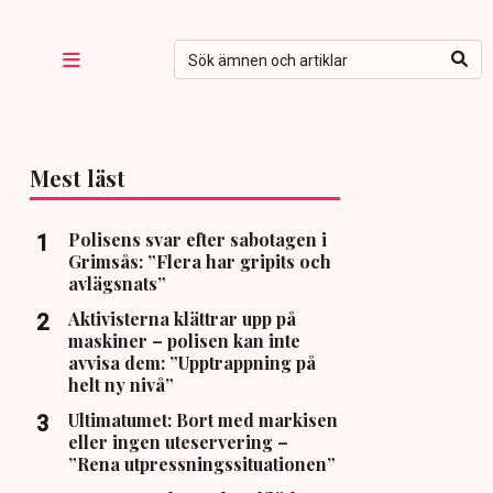
Mest läst
Polisens svar efter sabotagen i
Grimsås: ”Flera har gripits och
avlägsnats”
Aktivisterna klättrar upp på
maskiner – polisen kan inte
avvisa dem: ”Upptrappning på
helt ny nivå”
Ultimatumet: Bort med markisen
eller ingen uteservering –
”Rena utpressningssituationen”