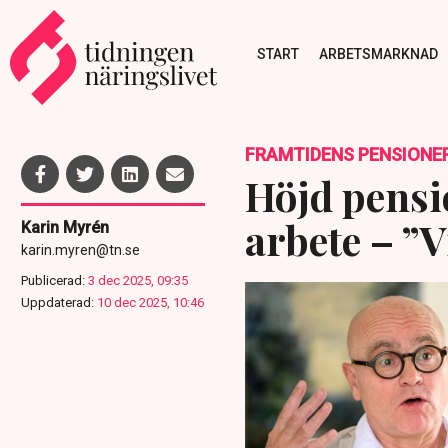
START
ARBETSMARKNAD
FRAMTIDENS PENSIONE
Höjd pensio
arbete – ”
Karin Myrén
karin.myren@tn.se
Publicerad:
3 dec 2025, 09:35
Uppdaterad:
10 dec 2025, 10:46