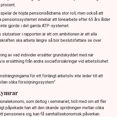
 procent.
pelar de höjda pensionsåldrarna stor roll, men också att
ya pensionssystemet innebär att lönearbete efter 65 års ålder
t inte gjorde i det gamla ATP-systemet.
utsatser i rapporten är att om ambitionen är att alla
skraften ska arbeta längre så bör beslutsfattare se över
ing av vad individer ersätter grundskyddet med när
s ersättning från andra socialförsäkringar vid arbetslöshet
nsträngningarna för ett förlängt arbetsliv inte leder till att
mellan olika försörjningssystem”.
kymrar
ionalekonomi, som deltog i seminariet, höll med om att fler
igt påpekade han att den ökande spridningen mellan olika
 att pensionera sig, kan få samhällsekonomisk påverkan.