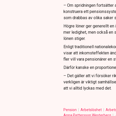
– Om spridningen fortsätter a
konstruera ett pensionssyste
som drabbas av olika saker s
Högre löner ger generellt en 
mer ledighet, men också en su
lönen stiger.
Enligt traditionell nationale
visar att inkomsteffekten änd
fler vill vara pensionärer en 
Därför kanske en proportionell
– Det gäller att vi försöker r
verkligen är viktigt samhälls
att vi alltid lyckas med det.
Pension
Arbetslöshet
Arbet
Anna Pettersson Westerberg