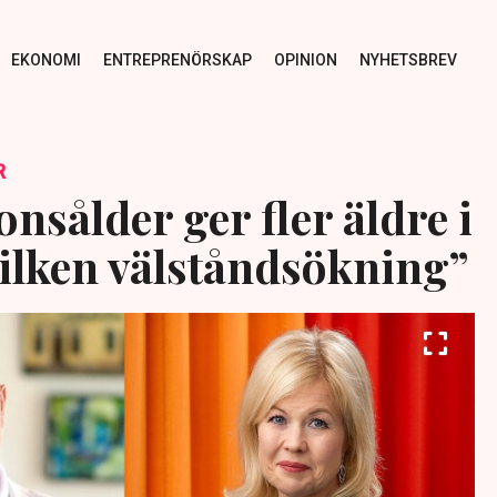
EKONOMI
ENTREPRENÖRSKAP
OPINION
NYHETSBREV
R
nsålder ger fler äldre i
Vilken välståndsökning”