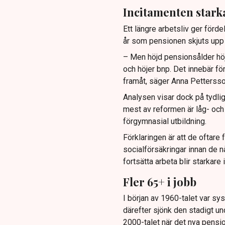
Incitamenten starka
Ett längre arbetsliv ger förd
år som pensionen skjuts upp 
– Men höjd pensionsålder höj
och höjer bnp. Det innebär för
framåt, säger Anna Petterss
Analysen visar dock på tydli
mest av reformen är låg- oc
förgymnasial utbildning.
Förklaringen är att de oftare 
socialförsäkringar innan de n
fortsätta arbeta blir starkare
Fler 65+ i jobb
I början av 1960-talet var s
därefter sjönk den stadigt und
2000-talet när det nya pensi