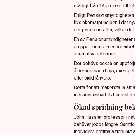
stadigt från 14 procent till 34
Enligt Pensionsmyndigheten s
livsinkomstprincipen i det n
ger pensionsrätter, vilket de
En av Pensionsmyndighetens sl
grupper inom den äldre arbet
alternativa reformer.
Det behövs också en uppföljn
åldersgränsen höjs, exempelvi
eller sjukfrånvaro.
Detta för att ”säkerställa att a
individer enbart flyttar runt 
Ökad spridning be
John Hassler, professor i nat
behöver jobba längre. Samtid
individers optimala tidpunkt