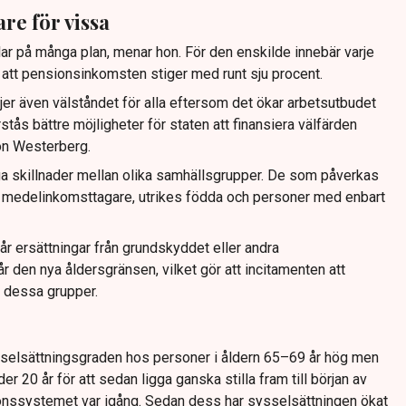
re för vissa
elar på många plan, menar hon. För den enskilde innebär varje
att pensionsinkomsten stiger med runt sju procent.
er även välståndet för alla eftersom det ökar arbetsutbudet
stås bättre möjligheter för staten att finansiera välfärden
on Westerberg.
ga skillnader mellan olika samhällsgrupper. De som påverkas
h medelinkomsttagare, utrikes födda och personer med enbart
får ersättningar från grundskyddet eller andra
år den nya åldersgränsen, vilket gör att incitamenten att
 i dessa grupper.
ysselsättningsgraden hos personer i åldern 65–69 år hög men
er 20 år för att sedan ligga ganska stilla fram till början av
onssystemet var igång. Sedan dess har sysselsättningen ökat