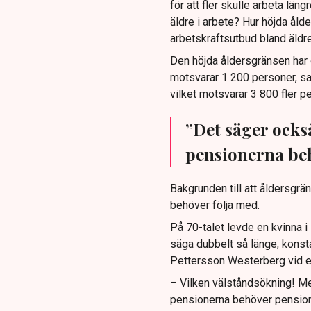
för att fler skulle arbeta län
äldre i arbete? Hur höjda ål
arbetskraftsutbud bland äldr
Den höjda åldersgränsen har 
motsvarar 1 200 personer, sa
vilket motsvarar 3 800 fler pe
”Det säger också
pensionerna beh
Bakgrunden till att åldersgrän
behöver följa med.
På 70-talet levde en kvinna i s
säga dubbelt så länge, kons
Pettersson Westerberg vid en
– Vilken välståndsökning! Me
pensionerna behöver pension