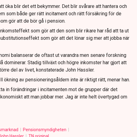
tt öka blir det ett bekymmer. Det blir svårare att hantera och
m som både ger rätt incitament och rätt försäkring för de
om gör att de bör gå i pension.
inkomsteffekt som gör att den som blir rikare har råd att ta ut
bstitutionseffekt som gör att det lönar sig mer att jobba när
konomi balanserar de oftast ut varandra men senare forskning
å dominerar. Stadig tillväxt och högre inkomster har gjort att
större del av livet, konstaterade John Hassler.
 ökning av pensioneringsåldern inte är riktigt rätt, menar han.
ikta in förändringar i incitamenten mot de grupper där det
ekonomiskt att man jobbar mer. Jag är inte helt övertygad om
smarknad
Pensionsmyndigheten
John Hassler
TN original