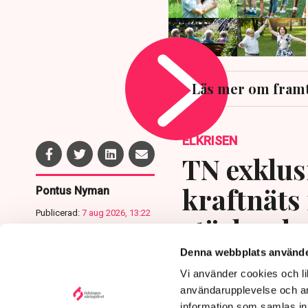
Läs mer om fram
ELKRISEN
TN exklusi
kraftnäts
Pontus Nyman
Publicerad:
7 aug 2026, 13:22
stärka el
Uppdaterad:
7 aug 2026,
13:33
göra ett s
Denna webbplats använde
Vi använder cookies och lik
användarupplevelse och an
information som samlas in 