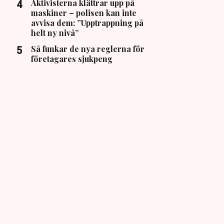
Aktivisterna klättrar upp på
maskiner – polisen kan inte
avvisa dem: ”Upptrappning på
helt ny nivå”
Så funkar de nya reglerna för
företagares sjukpeng