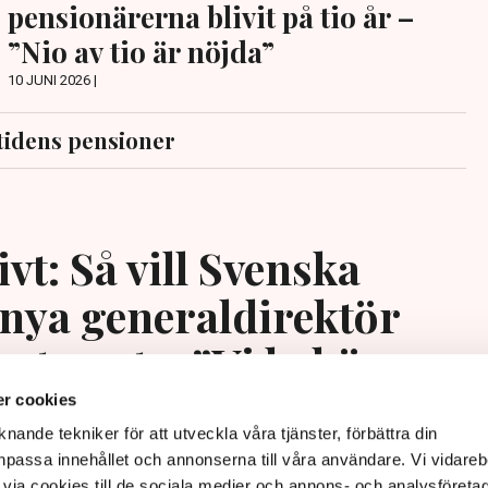
pensionärerna blivit på tio år –
”Nio av tio är nöjda”
10 JUNI 2026 |
tidens pensioner
vt: Så vill Svenska
 nya generaldirektör
systemet – ”Vi behöver
tort arbete”
r cookies
nande tekniker för att utveckla våra tjänster, förbättra din
passa innehållet och annonserna till våra användare. Vi vidareb
via cookies till de sociala medier och annons- och analysföreta