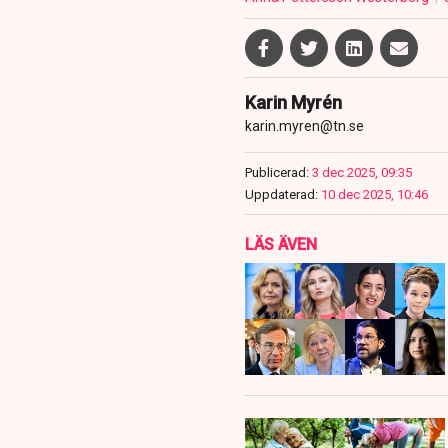
Karin Myrén
karin.myren@tn.se
Publicerad:
3 dec 2025, 09:35
Uppdaterad:
10 dec 2025, 10:46
LÄS ÄVEN