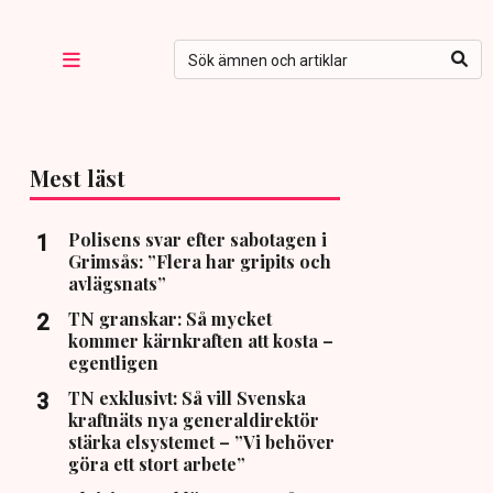
Mest läst
Polisens svar efter sabotagen i
Grimsås: ”Flera har gripits och
avlägsnats”
TN granskar: Så mycket
kommer kärnkraften att kosta –
egentligen
TN exklusivt: Så vill Svenska
kraftnäts nya generaldirektör
stärka elsystemet – ”Vi behöver
göra ett stort arbete”