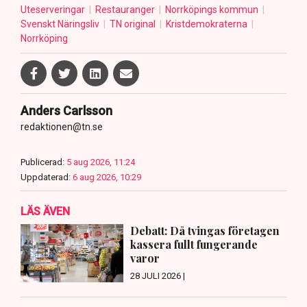
Uteserveringar
Restauranger
Norrköpings kommun
Svenskt Näringsliv
TN original
Kristdemokraterna
Norrköping
Anders Carlsson
redaktionen@tn.se
Publicerad:
5 aug 2026, 11:24
Uppdaterad:
6 aug 2026, 10:29
LÄS ÄVEN
Debatt: Då tvingas företagen
kassera fullt fungerande
varor
28 JULI 2026 |