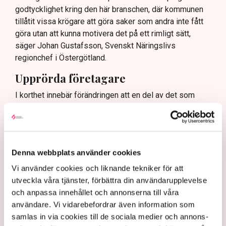
godtycklighet kring den här branschen, där kommunen
tillåtit vissa krögare att göra saker som andra inte fått
göra utan att kunna motivera det på ett rimligt sätt,
säger Johan Gustafsson, Svenskt Näringslivs
regionchef i Östergötland.
Upprörda företagare
I korthet innebär förändringen att en del av det som
kallas allmän platsmark ändras till att bli så kallad
kvartersmark. Allmän platsmark är till för allmänheten
och kan bara upplåtas för annan verksamhet, till
exempel en uteservering, under begränsad tid och får
Denna webbplats använder cookies
inte ha alltför omfattande konstruktioner som väggar
och inglasning.
Vi använder cookies och liknande tekniker för att
utveckla våra tjänster, förbättra din användarupplevelse
– Det har funnits konstruktioner runt uteserveringarna
och anpassa innehållet och annonserna till våra
som inte varit öppna och sådana är inte tillåtna på
användare. Vi vidarebefordrar även information som
offentlig mark. Därför görs förändringarna, säger Maria
samlas in via cookies till de sociala medier och annons-
Egebäck, enhetschef på driftstöd och service i