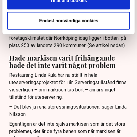
Tillåt alla cookies
systemet.”
– Det är typiskt för hur en del tjänstemän i kommunen
Endast nödvändiga cookies
ser på oss, säger Linda Nilsson och hänvisar till
Svenskt Näringslivs ranking av det lokala
företagsklimatet där Norrköping idag ligger i botten, på
plats 253 av landets 290 kommuner. (Se artikel nedan)
Hade markisen varit frihängande
hade det inte varit något problem
Restaurang Linda Kula har nu ställt in hela
uteserveringsprojektet för i år. Serveringstillstånd finns
visserligen – om markisen tas bort – annars inget
tillstånd för uteservering.
– Det blev ju rena utpressningssituationen, säger Linda
Nilsson.
Egentligen är det inte själva markisen som är det stora
problemet, det är de fyra benen som när markisen är