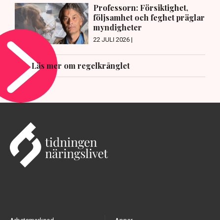
Professorn: Försiktighet,
följsamhet och feghet präglar
myndigheter
22 JULI 2026 |
Läs mer om regelkrånglet