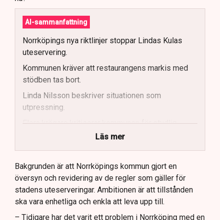
AI-sammanfattning
Norrköpings nya riktlinjer stoppar Lindas Kulas
uteservering.
Kommunen kräver att restaurangens markis med
stödben tas bort.
Linda Nilsson beskriver situationen som
utpressning.
Flera krögare kritiserar kommunen för otydlig
kommunikation.
Läs mer
Kommunen vill skapa enhetliga regler för
uteserveringar.
Bakgrunden är att Norrköpings kommun gjort en
översyn och revidering av de regler som gäller för
Lindas Kula ställer in uteserveringen för
stadens uteserveringar. Ambitionen är att tillstånden
sommaren.
ska vara enhetliga och enkla att leva upp till.
– Tidigare har det varit ett problem i Norrköping med en