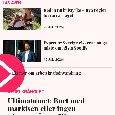
LÄS ÄVEN
Redan nu bristyrke – nya regler
förvärrar läget
28 JULI 2026 |
Experter: Sverige riskerar att gå
miste om nästa Spotify
15 JULI 2026 |
Läs mer om arbetskraftsinvandring
REGELKRÅNGLET
Ultimatumet: Bort med
markisen eller ingen