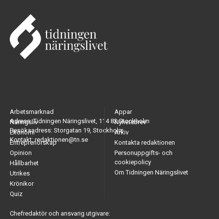
Arbetsmarknad
Appar
Adress: Tidningen Näringslivet, 114 82 Stockholm
Näringsliv
Nyhetsbrev
Besöksadress: Storgatan 19, Stockholm
Ekonomi
Arkiv
Kontakt: redaktionen@tn.se
Entreprenörskap
Kontakta redaktionen
Opinion
Personuppgifts- och
cookiepolicy
Hållbarhet
Om Tidningen Näringslivet
Utrikes
Krönikor
Quiz
Chefredaktör och ansvarig utgivare: