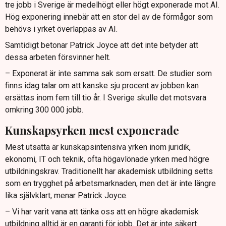
tre jobb i Sverige är medelhögt eller högt exponerade mot AI.
Hög exponering innebär att en stor del av de förmågor som
behövs i yrket överlappas av AI.
Samtidigt betonar Patrick Joyce att det inte betyder att
dessa arbeten försvinner helt.
– Exponerat är inte samma sak som ersatt. De studier som
finns idag talar om att kanske sju procent av jobben kan
ersättas inom fem till tio år. I Sverige skulle det motsvara
omkring 300 000 jobb.
Kunskapsyrken mest exponerade
Mest utsatta är kunskapsintensiva yrken inom juridik,
ekonomi, IT och teknik, ofta högavlönade yrken med högre
utbildningskrav. Traditionellt har akademisk utbildning setts
som en trygghet på arbetsmarknaden, men det är inte längre
lika självklart, menar Patrick Joyce.
– Vi har varit vana att tänka oss att en högre akademisk
utbildning alltid är en garanti för jobb. Det är inte säkert