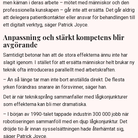
men kärnan i deras arbete – mötet med människor och den
professionella kunskapen – går inte att ersätta. Det går aldrig
att delegera patientkontakter eller ansvar för behandlingen till
ett digitalt verktyg, säger Patrick Joyce.
Anpassning och stärkt kompetens blir
avgörande
Samtidigt betonar han att de stora effekterna ännu inte har
slagit igenom. I stället för att ersätta människor helt brukar ny
teknik ofta introduceras parallellt med arbetskraften.
– Än så länge tar man inte bort anställda direkt. De flesta
yrken förändras snarare än försvinner, säger han.
Det är när tekniksprång sammanfaller med lågkonjunkturer
som effekterna kan bli mer dramatiska.
– I början av 1990-talet tappade industrin 300 000 jobb när
robotiseringen sammanföll med en djup lågkonjunktur. Det
dröjde tio år innan sysselsättningen hade återhämtat sig,
säger Patrick Joyce.