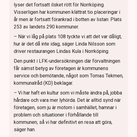
lyser det fortsatt ilsket rött för Norrköping.
Visserligen har kommunen klättrat tio placeringar i
år men är fortsatt förankrad i botten av listan: Plats
253 av landets 290 kommuner.
– När vi låg på plats 108 tyckte vi att det var dåligt,
hur är det då inte idag, säger Linda Nilsson som
driver restaurangen Lindas Kula i Norrköping.
Den punkt i LFK-undersökningen där förvaltningen
får sämst betyg av företagen är kommunens
service och bemötande, något som Tomas Tekmen,
kommunalråd (KD) beklagar.
– Vi har haft en kultur som vi måste ändra på, jobba
hårdare och vara mer lyhörda. Det är alltid synd när
företagen, som ju är motorn i samhället, hamnar i
problem och situationer i förhållande till
kommunen, så vi har definitivt en resa att göra,
säger han.