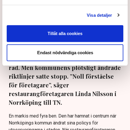
Visa detaljer
”Riktlinjerna gäller ju redan nu så min markis med ben är inte
längre tillåten”, säger Linda Nilsson som driver Lindas Kula i
Tillåt alla cookies
Norrköping. Bild: Privat
Uteserveringen skulle ha öppnat i
Endast nödvändiga cookies
början av sommaren, för tredje året i
rad. Men kommunens plötsligt ändrade
riktlinjer satte stopp. ”Noll förståelse
för företagare”, säger
restaurangföretagaren Linda Nilsson i
Norrköping till TN.
En markis med fyra ben. Den har hamnat i centrum när
Norrköpings kommun ändrat sina policys för
uteserveringarna i staden. När restaurangföretagaren