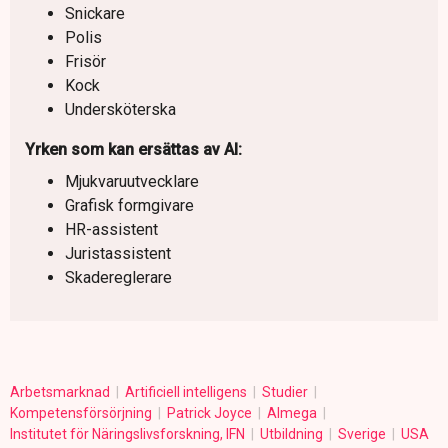
Snickare
Polis
Frisör
Kock
Undersköterska
Yrken som kan ersättas av AI:
Mjukvaruutvecklare
Grafisk formgivare
HR-assistent
Juristassistent
Skadereglerare
Arbetsmarknad
Artificiell intelligens
Studier
Kompetensförsörjning
Patrick Joyce
Almega
Institutet för Näringslivsforskning, IFN
Utbildning
Sverige
USA