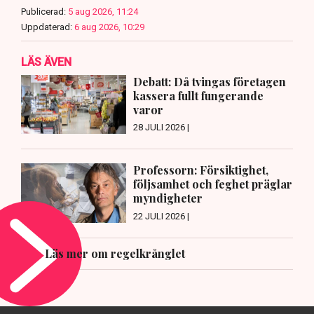
Publicerad:
5 aug 2026, 11:24
Uppdaterad:
6 aug 2026, 10:29
LÄS ÄVEN
Debatt: Då tvingas företagen
kassera fullt fungerande
varor
28 JULI 2026 |
Professorn: Försiktighet,
följsamhet och feghet präglar
myndigheter
22 JULI 2026 |
Läs mer om regelkrånglet