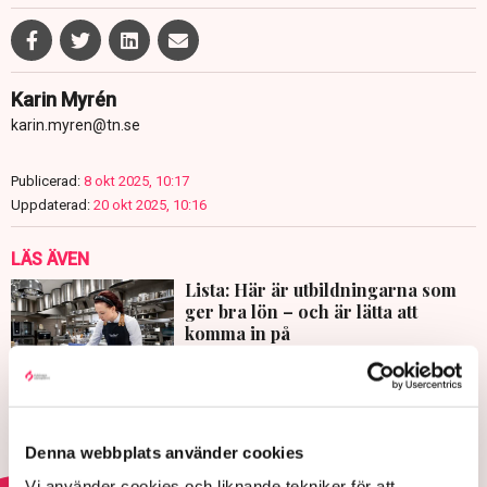
Karin Myrén
karin.myren@tn.se
Publicerad:
8 okt 2025, 10:17
Uppdaterad:
20 okt 2025, 10:16
LÄS ÄVEN
Lista: Här är utbildningarna som
ger bra lön – och är lätta att
komma in på
4 AUGUSTI 2026 |
Parter överens om framtidens
kollektivavtal
Denna webbplats använder cookies
Vi använder cookies och liknande tekniker för att