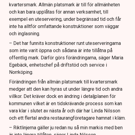
kvartersmark. Allmän platsmark är till för allmänheten
och kan bara upplåtas för annan verksamhet, till
exempel en uteservering, under begränsad tid och får
inte ha alltför omfattande konstruktioner som väggar
och inglasning.
– Det har funnits konstruktioner runt uteserveringarna
som inte varit öppna och sådana är inte tillåtna på
offentlig mark. Därför görs förändringarna, säger Maria
Egebäck, enhetschef på driftstöd och service i
Norrköping.
Förändringen från allmän platsmark till kvartersmark
medger att den kan hyras ut under längre tid och andra
villkor. Det kräver dock en ändring i detaljplanen för
kommunen vilket är en tidskrävande process som kan
vara klar i slutet av nästa år och där har Linda Nilsson
och ett flertal andra restaurangföretagare hamnat i kläm.
– Riktlinjerna gäller ju redan nu så min markis med ben
är inte längre tillåten, säger Linda Nilsson.