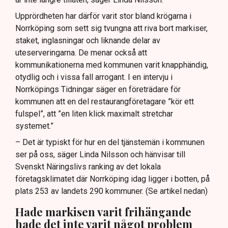
Upprördheten har därför varit stor bland krögarna i
Norrköping som sett sig tvungna att riva bort markiser,
staket, inglasningar och liknande delar av
uteserveringarna. De menar också att
kommunikationerna med kommunen varit knapphändig,
otydlig och i vissa fall arrogant. I en intervju i
Norrköpings Tidningar säger en företrädare för
kommunen att en del restaurangföretagare ”kör ett
fulspel”, att ”en liten klick maximalt stretchar
systemet.”
– Det är typiskt för hur en del tjänstemän i kommunen
ser på oss, säger Linda Nilsson och hänvisar till
Svenskt Näringslivs ranking av det lokala
företagsklimatet där Norrköping idag ligger i botten, på
plats 253 av landets 290 kommuner. (Se artikel nedan)
Hade markisen varit frihängande
hade det inte varit något problem