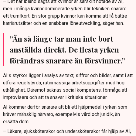
– Det har ibland sagts att kvinnor är särskilt hotade av AI,
men i många kvinnodominerade yrken blir tekniken snarare
ett trumfkort. En stor grupp kvinnor kan komma att få bättre
karriärutsikter och en snabbare löneutveckling, säger han.
”Än så länge tar man inte bort
anställda direkt. De flesta yrken
förändras snarare än försvinner.”
AI:s styrkor ligger i analys av text, siffror och bilder, samt i att
utföra regelstyrda, rutinmässiga arbetsuppgifter med hög
uthållighet. Däremot saknas social kompetens, förmåga att
improvisera och att ta ansvar i kritiska situationer.
AI kommer därför snarare att bli ett hjälpmedel i yrken som
kräver mänsklig närvaro, exempelvis vård och juridik, än
ersätta dem.
– Läkare, sjuksköterskor och undersköterskor får hjälp av AI,