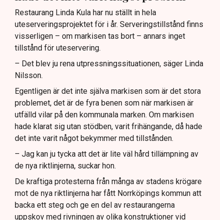
Restaurang Linda Kula har nu ställt in hela
uteserveringsprojektet för i år. Serveringstillstånd finns
visserligen – om markisen tas bort – annars inget
tillstånd för uteservering.
– Det blev ju rena utpressningssituationen, säger Linda
Nilsson.
Egentligen är det inte själva markisen som är det stora
problemet, det är de fyra benen som när markisen är
utfälld vilar på den kommunala marken. Om markisen
hade klarat sig utan stödben, varit frihängande, då hade
det inte varit något bekymmer med tillstånden.
– Jag kan ju tycka att det är lite väl hård tillämpning av
de nya riktlinjerna, suckar hon.
De kraftiga protesterna från många av stadens krögare
mot de nya riktlinjerna har fått Norrköpings kommun att
backa ett steg och ge en del av restaurangerna
uppskov med rivningen av olika konstruktioner vid