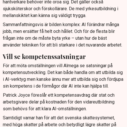
hantverkare behöver inte oroa sig. Det gäller också
sjuksköterskor och förskollärare. De med yrkesutbildning i
mellanskiktet kan känna sig väldigt trygga.
Sammanfattningsvis är bilden komplex: AI förändrar många
jobb, men ersätter få helt och hållet. Och för de flesta blir
frågan inte om de måste byta yrke – utan hur de bäst
använder tekniken för att bli starkare i det nuvarande arbetet.
Vill se kompetenssatsningar
För att möta omställningen vill Almega se satsningar på
kompetensutveckling. Det kan både handla om att utbilda sig
i AI-verktyg men kanske ännu mer att utbilda sig och fördjupa
sin kompetens i de förmågor där AI inte kan hjälpa till.
Patrick Joyce föreslår ett kompetensavdrag där stat och
arbetsgivare delar på kostnaden för den vidareutbildning
som behövs för att klara AI-omställningen.
Samtidigt varnar han för att det svenska skattesystemet,
med höga skatter på arbete och betydligt lägre skatter på