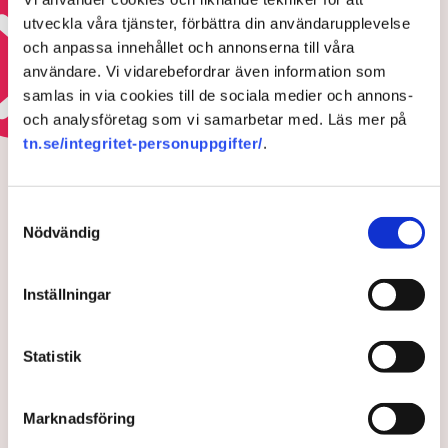
23 JUNI 2026 |
utveckla våra tjänster, förbättra din användarupplevelse
och anpassa innehållet och annonserna till våra
Läs mer om framtidens arbetsmarknad
användare. Vi vidarebefordrar även information som
samlas in via cookies till de sociala medier och annons-
och analysföretag som vi samarbetar med. Läs mer på
REGELKRÅNGLET
tn.se/integritet-personuppgifter/
.
Ultimatumet: Bort med
markisen eller ingen
Samtyckesval
uteservering – ”Rena
Nödvändig
utpressningssituationen”
Inställningar
Statistik
Marknadsföring