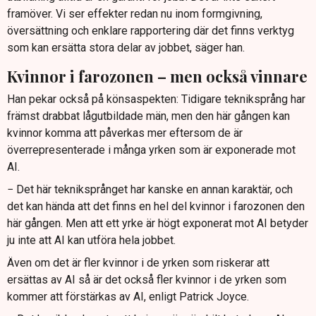
framöver. Vi ser effekter redan nu inom formgivning,
översättning och enklare rapportering där det finns verktyg
som kan ersätta stora delar av jobbet, säger han.
Kvinnor i farozonen – men också vinnare
Han pekar också på könsaspekten: Tidigare tekniksprång har
främst drabbat lågutbildade män, men den här gången kan
kvinnor komma att påverkas mer eftersom de är
överrepresenterade i många yrken som är exponerade mot
AI.
− Det här tekniksprånget har kanske en annan karaktär, och
det kan hända att det finns en hel del kvinnor i farozonen den
här gången. Men att ett yrke är högt exponerat mot AI betyder
ju inte att AI kan utföra hela jobbet.
Även om det är fler kvinnor i de yrken som riskerar att
ersättas av AI så är det också fler kvinnor i de yrken som
kommer att förstärkas av AI, enligt Patrick Joyce.