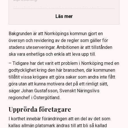
Flera krögare kritiserar kommunen för otydlig
kommunikation.
Läs mer
Kommunen vill skapa enhetliga regler för
uteserveringar.
Bakgrunden är att Norrköpings kommun gjort en
översyn och revidering av de regler som gäller för
Lindas Kula ställer in uteserveringen för
stadens uteserveringar. Ambitionen är att tillstånden
sommaren.
ska vara enhetliga och enkla att leva upp till.
– Tidigare har det varit ett problem i Norrköping med en
godtycklighet kring den här branschen, där kommunen
tillåtit vissa krögare att göra saker som andra inte fått
göra utan att kunna motivera det på ett rimligt sätt,
säger Johan Gustafsson, Svenskt Näringslivs
regionchef i Östergötland.
Upprörda företagare
I korthet innebär förändringen att en del av det som
kallas allmän platsmark ändras till att bli så kallad