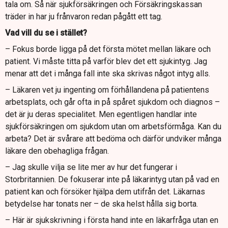
tala om. Så när sjukförsäkringen och Försäkringskassan
träder in har ju frånvaron redan pågått ett tag.
Vad vill du se i stället?
– Fokus borde ligga på det första mötet mellan läkare och
patient. Vi måste titta på varför blev det ett sjukintyg. Jag
menar att det i många fall inte ska skrivas något intyg alls.
– Läkaren vet ju ingenting om förhållandena på patientens
arbetsplats, och går ofta in på spåret sjukdom och diagnos –
det är ju deras specialitet. Men egentligen handlar inte
sjukförsäkringen om sjukdom utan om arbetsförmåga. Kan du
arbeta? Det är svårare att bedöma och därför undviker många
läkare den obehagliga frågan.
– Jag skulle vilja se lite mer av hur det fungerar i
Storbritannien. De fokuserar inte på läkarintyg utan på vad en
patient kan och försöker hjälpa dem utifrån det. Läkarnas
betydelse har tonats ner – de ska helst hålla sig borta.
– Här är sjukskrivning i första hand inte en läkarfråga utan en