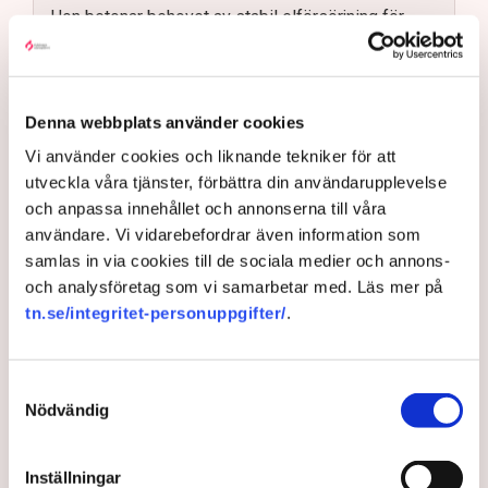
Hon betonar behovet av stabil elförsörjning för
industrin.
Vinterns drift och beredskap blir en tidig prioritet.
Myndigheten ska förbereda sig för ny ellag 2027.
Denna webbplats använder cookies
Maja Lundbäck vill se en mer proaktiv
Vi använder cookies och liknande tekniker för att
Läs mer
systemoperatör.
utveckla våra tjänster, förbättra din användarupplevelse
Nya utlandsförbindelser ska analyseras noggrant.
och anpassa innehållet och annonserna till våra
Maja Lundbäck är energisystemsingenjör i botten och
användare. Vi vidarebefordrar även information som
har två tidigare omgångar hos Svenska kraftnät i
samlas in via cookies till de sociala medier och annons-
bagaget. Därutöver har hon varit analytiker på
och analysföretag som vi samarbetar med. Läs mer på
Strålsäkerhetsmyndigheten, chefsingenjör hos
tn.se/integritet-personuppgifter/
.
Försvarsmakten och specialist på den europeiska
samarbetsorganisationen för stamnätsoperatörer där
Samtyckesval
Svenska kraftnät ingår, ENTSO-E.
Nödvändig
Närmast kommer hon från klimat- och
näringslivsdepartementet där hon tjänstgjort som
Inställningar
energiminister Ebba Busch statssekreterare i frågor