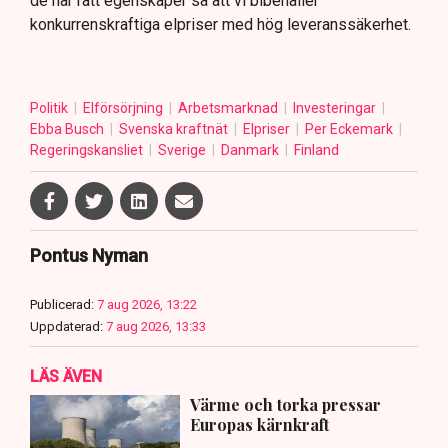
de har rätt egenskaper så att vi bibehåller
konkurrenskraftiga elpriser med hög leveranssäkerhet.
Politik
Elförsörjning
Arbetsmarknad
Investeringar
Ebba Busch
Svenska kraftnät
Elpriser
Per Eckemark
Regeringskansliet
Sverige
Danmark
Finland
Pontus Nyman
Publicerad:
7 aug 2026, 13:22
Uppdaterad:
7 aug 2026, 13:33
LÄS ÄVEN
Värme och torka pressar
Europas kärnkraft