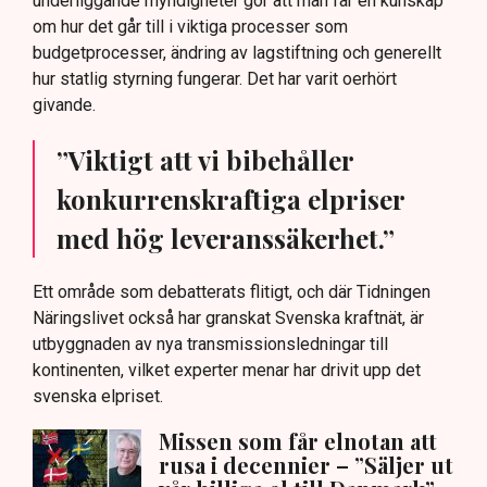
underliggande myndigheter gör att man får en kunskap
om hur det går till i viktiga processer som
budgetprocesser, ändring av lagstiftning och generellt
hur statlig styrning fungerar. Det har varit oerhört
givande.
”Viktigt att vi bibehåller
konkurrenskraftiga elpriser
med hög leveranssäkerhet.”
Ett område som debatterats flitigt, och där Tidningen
Näringslivet också har granskat Svenska kraftnät, är
utbyggnaden av nya transmissionsledningar till
kontinenten, vilket experter menar har drivit upp det
svenska elpriset.
Missen som får elnotan att
rusa i decennier – ”Säljer ut