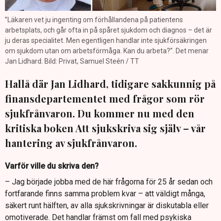
”Läkaren vet ju ingenting om förhållandena på patientens
arbetsplats, och går ofta in på spåret sjukdom och diagnos – det är
ju deras specialitet. Men egentligen handlar inte sjukförsäkringen
om sjukdom utan om arbetsförmåga. Kan du arbeta?”. Det menar
Jan Lidhard. Bild: Privat, Samuel Steén / TT
Hallå där Jan Lidhard, tidigare sakkunnig på
finansdepartementet med frågor som rör
sjukfrånvaron. Du kommer nu med den
kritiska boken Att sjukskriva sig själv – vår
hantering av sjukfrånvaron.
Varför ville du skriva den?
– Jag började jobba med de här frågorna för 25 år sedan och
fortfarande finns samma problem kvar – att väldigt många,
säkert runt hälften, av alla sjukskrivningar är diskutabla eller
omotiverade. Det handlar främst om fall med psykiska