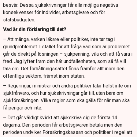
besvär. Dessa sjukskrivningar får alla möjliga negativa
konsekvenser för individer, arbetsgivare och för
statsbudgeten.
Vad är din förklaring till det?
– Att många, varken läkare eller politiker, inte tar tag i
grundproblemet. I stället för att fråga vad som är problemet
går de direkt på lösningen – sjukpenning, vila och att få vara i
fred. Jag lyfter fram den här undfallenheten, som så få vill
tala om. Det förhållningssättet finns framför allt inom den
offentliga sektorn, främst inom staten.
– Regeringar, ministrar och andra politiker talar helst inte om
sjukfrånvaro, och hur sjukskrivningar går till, utan bara om
sjukförsäkringen. Vilka regler som ska gälla för när man ska
få pengar och inte.
– Det går väldigt kvickt att sjukskriva sig de första 14
dagarna. Den perioden får arbetsgivaren betala men den
perioden undviker Försäkringskassan och politiker i regel att