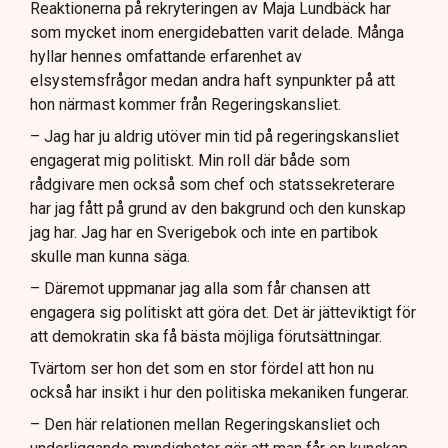
Reaktionerna på rekryteringen av Maja Lundbäck har
som mycket inom energidebatten varit delade. Många
hyllar hennes omfattande erfarenhet av
elsystemsfrågor medan andra haft synpunkter på att
hon närmast kommer från Regeringskansliet.
– Jag har ju aldrig utöver min tid på regeringskansliet
engagerat mig politiskt. Min roll där både som
rådgivare men också som chef och statssekreterare
har jag fått på grund av den bakgrund och den kunskap
jag har. Jag har en Sverigebok och inte en partibok
skulle man kunna säga.
– Däremot uppmanar jag alla som får chansen att
engagera sig politiskt att göra det. Det är jätteviktigt för
att demokratin ska få bästa möjliga förutsättningar.
Tvärtom ser hon det som en stor fördel att hon nu
också har insikt i hur den politiska mekaniken fungerar.
– Den här relationen mellan Regeringskansliet och