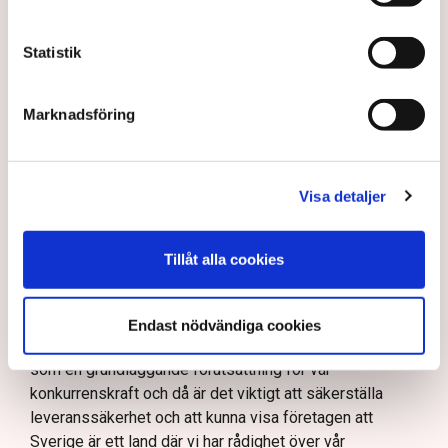
som rör energi.
– Det är väldigt hedersamt och jag tar mig an detta med
Statistik
stor ödmjukhet, säger hon i en exklusiv intervju med
Tidningen Näringslivet.
Marknadsföring
Hjärnan bakom
regeringens nya plan för
elsystemet: ”Vi har varit
Visa detaljer
naiva”
Näringsliv
Tillåt alla cookies
Vad kan Svenska kraftnät göra för att skapa
förutsättningar för näringslivet?
– Det är väldigt viktigt att tydliggöra hur vi kan
Endast nödvändiga cookies
expandera och möta industrins behov av el. Jag ser det
som en grundläggande förutsättning för vår
konkurrenskraft och då är det viktigt att säkerställa
leveranssäkerhet och att kunna visa företagen att
Sverige är ett land där vi har rådighet över vår