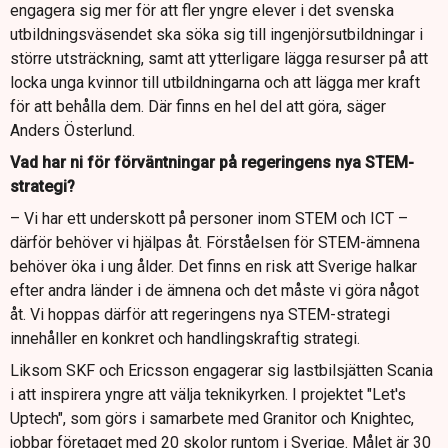
engagera sig mer för att fler yngre elever i det svenska
utbildningsväsendet ska söka sig till ingenjörsutbildningar i
större utsträckning, samt att ytterligare lägga resurser på att
locka unga kvinnor till utbildningarna och att lägga mer kraft
för att behålla dem. Där finns en hel del att göra, säger
Anders Österlund.
Vad har ni för förväntningar på regeringens nya STEM-
strategi?
– Vi har ett underskott på personer inom STEM och ICT –
därför behöver vi hjälpas åt. Förståelsen för STEM-ämnena
behöver öka i ung ålder. Det finns en risk att Sverige halkar
efter andra länder i de ämnena och det måste vi göra något
åt. Vi hoppas därför att regeringens nya STEM-strategi
innehåller en konkret och handlingskraftig strategi.
Liksom SKF och Ericsson engagerar sig lastbilsjätten Scania
i att inspirera yngre att välja teknikyrken. I projektet "Let's
Uptech", som görs i samarbete med Granitor och Knightec,
jobbar företaget med 20 skolor runtom i Sverige. Målet är 30