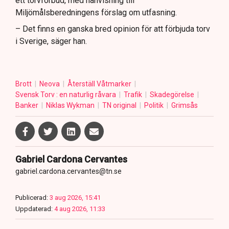
ett torvförbud, med hänvisning till
Miljömålsberedningens förslag om utfasning.
– Det finns en ganska bred opinion för att förbjuda torv
i Sverige, säger han.
Brott
Neova
Återställ Våtmarker
Svensk Torv : en naturlig råvara
Trafik
Skadegörelse
Banker
Niklas Wykman
TN original
Politik
Grimsås
Gabriel Cardona Cervantes
gabriel.cardona.cervantes@tn.se
Publicerad:
3 aug 2026, 15:41
Uppdaterad:
4 aug 2026, 11:33