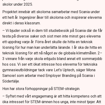
skolor under 2025.
Projektet innebär att skolorna samarbetar med Scania under
ett helt år. Ingenjörer åker till skolorna och inspirerar eleverna
direkt i deras klassrum.
– Vi bjuder också in dem till studiebesök på Scania där de får
testa på diverse saker och sist men inte minst ges eleverna
ett uppdrag varje år. Förra året skulle de hitta en teknisk
lösning för hur man kan underlätta lärande. I år ska de hitta en
teknisk lösning för att nå något av de globala klimatmålen. 2–
3 vinnare från varje skola erbjuds bland annat ett sommarjobb
hos oss. Vi ser ett ökat intresse hos eleverna för tekniska
gymnasieutbildningar tack vare Let’s Uptech, säger Mona
Samoiel som arbetar med Employer Branding på Scania i
Södertälje.
Hon har stora förhoppningar på STEM-strategin.
– Syftet med vårt engagemang är att hitta kompetens och att
öka intresset för STEM-ämnen hos unga, inte minst tjejer. Att