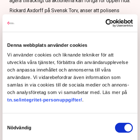
agera tillräckligt då aktionerna kan fortgå för öppen ridå.
Samtidigt är polisarbetet komplext när det gäller
att navigera juridiska rättigheter och gränser.
Rickard Axdorff på Svensk Torv, anser att polisens
resurser
inte är tillräckliga
för att skydda verksamheten
och personalen.
I en
ledare i Svenska Dagbladet
skrev Tove Lifvendahl
att polisen ”behöver utveckla sina metoder för att
Denna webbplats använder cookies
skydda tillståndsgivna verksamheter” mot sabotage,
Vi använder cookies och liknande tekniker för att
och varnade för att det annars råder ”djungelns lag”.
utveckla våra tjänster, förbättra din användarupplevelse
På sociala medier ifrågasätts det om allemansrätten
och anpassa innehållet och annonserna till våra
bör ge utrymme för aktivister att blockera en
användare. Vi vidarebefordrar även information som
tillståndsgiven verksamhet, och om inte polisen borde
samlas in via cookies till de sociala medier och annons-
ha en tydligare skyldighet att skydda privat egendom
och analysföretag som vi samarbetar med. Läs mer på
och näringsverksamhet mot den typen av störningar.
tn.se/integritet-personuppgifter/
.
Nu svarar polisen på kritiken.
Enligt Anna-Lena Mann, polisinspektör vid
Samtyckesval
kommunikationsavdelningen i region Väst, har
Nödvändig
verksamhetsutövaren, eller dennes ordningsvakter, rätt