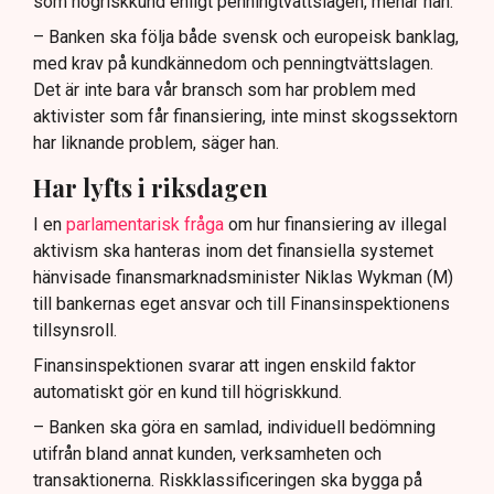
som högriskkund enligt penningtvättslagen, menar han.
– Banken ska följa både svensk och europeisk banklag,
med krav på kundkännedom och penningtvättslagen.
Det är inte bara vår bransch som har problem med
aktivister som får finansiering, inte minst skogssektorn
har liknande problem, säger han.
Har lyfts i riksdagen
I en
parlamentarisk fråga
om hur finansiering av illegal
aktivism ska hanteras inom det finansiella systemet
hänvisade finansmarknadsminister Niklas Wykman (M)
till bankernas eget ansvar och till Finansinspektionens
tillsynsroll.
Finansinspektionen svarar att ingen enskild faktor
automatiskt gör en kund till högriskkund.
– Banken ska göra en samlad, individuell bedömning
utifrån bland annat kunden, verksamheten och
transaktionerna. Riskklassificeringen ska bygga på