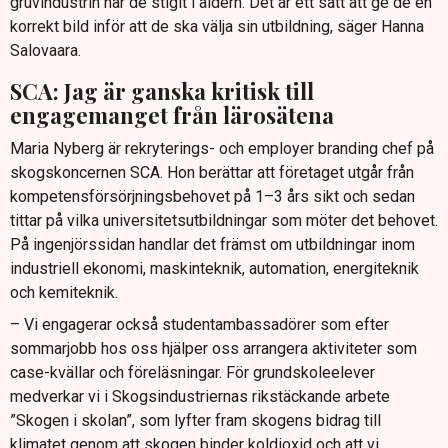
gruvindustrin när de stigit i åldern. Det är ett sätt att ge de en
korrekt bild inför att de ska välja sin utbildning, säger Hanna
Salovaara.
SCA: Jag är ganska kritisk till
engagemanget från lärosätena
Maria Nyberg är rekryterings- och employer branding chef på
skogskoncernen SCA. Hon berättar att företaget utgår från
kompetensförsörjningsbehovet på 1–3 års sikt och sedan
tittar på vilka universitetsutbildningar som möter det behovet.
På ingenjörssidan handlar det främst om utbildningar inom
industriell ekonomi, maskinteknik, automation, energiteknik
och kemiteknik.
– Vi engagerar också studentambassadörer som efter
sommarjobb hos oss hjälper oss arrangera aktiviteter som
case-kvällar och föreläsningar. För grundskoleelever
medverkar vi i Skogsindustriernas rikstäckande arbete
”Skogen i skolan”, som lyfter fram skogens bidrag till
klimatet genom att skogen binder koldioxid och att vi