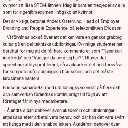
kvinnor att läsa STEM-ämnen. Idag är bara en tredjedel av alla
som tar ingenjörsexamen i högskolan kvinnor.
Det är viktigt, betonar Anders Österlund, Head of Employer
Branding and People Experience, på telekomjätten Ericsson.
– Vi förvånas också över att det kan vara en ganska grabbig
kultur på en del tekniska utbildningar. Kvinnliga studenter har
berättat för mig att de får höra kommentarer som ”Tjejer kan
inte koda” och ”Vad gör du som tjej här?”. Utöver det
uppenbara attitydproblemet, så avskräcker det och försvårar
för kompetensförsörjningen i branschen, och det måste
lärosätena hantera.
Ericsson samarbetar med utbildningsväsendet på flera sätt
och samverkan förändras kontinuerligt till följd av att
företaget får in nya medarbetare.
– Å andra sidan behöver även akademin och utbildningar
anpassas efter arbetslivets behov, och där kan det vara svårt
att hänga med i den snabba takten. Akademin behöver även