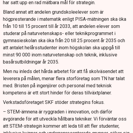
har satt upp en rad mätbara mål för strategin.
Bland annat att andelen grundskoleelever som är
högpresterande i matematik enligt PISA-mätningen ska öka
från 10 till 15 procent till år 2033, att andelen elever som
studerar på naturvetenskaps- eller teknikprogrammet i
gymnasieskolan ska öka från 20 till 25 procent år 2035 och
att antalet helårsstudenter inom högskolan ska uppgå till
minst 90 000 inom naturvetenskap och teknik, inklusive
basårsutbildningar år 2035.
Men nu inleds det hårda arbetet för att få skolväsendet att
leverera på målen, menar flera storföretag som TN har talat
med. Bristen på ingenjörer och personal med teknisk
kompetens är ett stort hinder för deras tillväxtplaner.
Verkstadsföretaget SKF stöder strategins fokus.
– STEM-ämnena är ryggraden i innovation, och därför
avgörande för att utveckla hållbara tekniker. Vi förväntar oss
att STEM-strategin kommer att leda till att fler studenter,