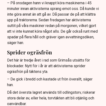
aktivisternas handlingar.
– På onsdagen hann vi knappt köra maskinerna i 45
minuter innan aktivisterna sprang emot oss. Då kunde vi
Frågor kvarstår om finansiering av illegal aktivism.
inte göra annat än att gå av. Då passar de på att klättra
upp på traktorerna. Sedan fredagen har aktivisterna
suttit på våra maskiner redan på morgonen, vilket gjort
att vi inte kunnat köra något alls. De går också runt med
spadar på flera håll och gräver igen avvattningsdiken,
säger han.
Sprider ogräsfrön
Det här är tredje året i rad som Grimsås utsätts för
blockader. Nytt för i år är att aktivisterna sprider
ogräsfrön på täktens yta.
– De gick i bredd och kastade ut frön överallt, säger
han.
Då det översta lagret används till odlingstorv, riskerar
stora delar av, eller hela, torvtäkten att bli otjänlig och
oanvändbar.