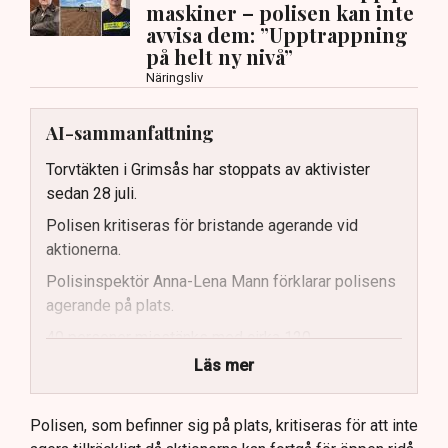
maskiner – polisen kan inte
avvisa dem: ”Upptrappning
på helt ny nivå”
Näringsliv
AI-sammanfattning
Torvtäkten i Grimsås har stoppats av aktivister
sedan 28 juli.
Polisen kritiseras för bristande agerande vid
aktionerna.
Polisinspektör Anna-Lena Mann förklarar polisens
agerande på plats.
40 personer misstänks med cirka 120
brottsmisstankar kopplade.
Läs mer
Polisen använder drönare och uniformerad polis
för att dokumentera bevis.
Polisen, som befinner sig på plats, kritiseras för att inte