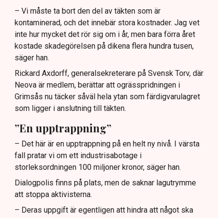
– Vi måste ta bort den del av täkten som är
kontaminerad, och det innebär stora kostnader. Jag vet
inte hur mycket det rör sig om i år, men bara förra året
kostade skadegörelsen på dikena flera hundra tusen,
säger han.
Rickard Axdorff, generalsekreterare på Svensk Torv, där
Neova är medlem, berättar att ogrässpridningen i
Grimsås nu täcker såväl hela ytan som färdigvarulagret
som ligger i anslutning till täkten.
”En upptrappning”
– Det här är en upptrappning på en helt ny nivå. I värsta
fall pratar vi om ett industrisabotage i
storleksordningen 100 miljoner kronor, säger han.
Dialogpolis finns på plats, men de saknar lagutrymme
att stoppa aktivisterna.
– Deras uppgift är egentligen att hindra att något ska