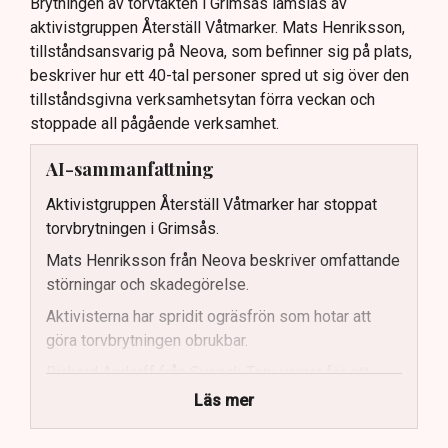
Brytningen av torvtäkten i Grimsås lamslås av
aktivistgruppen Återställ Våtmarker. Mats Henriksson,
tillståndsansvarig på Neova, som befinner sig på plats,
beskriver hur ett 40-tal personer spred ut sig över den
tillståndsgivna verksamhetsytan förra veckan och
stoppade all pågående verksamhet.
AI-sammanfattning
Aktivistgruppen Återställ Våtmarker har stoppat
torvbrytningen i Grimsås.
Mats Henriksson från Neova beskriver omfattande
störningar och skadegörelse.
Aktivisterna har spridit ogräsfrön som hotar att
göra torvbrytningen obrukbar.
Rickard Axdorff från Svensk Torv varnar för ett
stort ekonomiskt sabotage.
Läs mer
Dialogpolisen på plats står maktlös inför