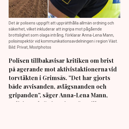
Det är polisens uppgift att upprätthålla allmän ordning och
säkerhet, vilket inkluderar att ingripa mot pågående
brottslighet som olaga intrång, förklarar Anna-Lena Mann,
polisinspektör vid kommunikationsavdelningen i region Väst.
Bild: Privat, Mostphotos
Polisen tillbakavisar kritiken om brist
på agerande mot aktivistaktionerna vid
torvtäkten i Grimsås. ”Det har gjorts
både avvisanden, avlägsnanden och
gripanden”, säger Anna-Lena Mann,
polisinspektör i region Väst, till TN.
Torvtäkten i Grimsås i Tranemo kommun har sedan 28
juli stoppats av aktivistgruppen Återställ Våtmarker