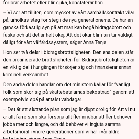
förlorar arbetet eller blir sjuka, konstaterar hon.
– Vi ser att tilliten, som mycket av vårt samhällskontrakt vilar
på, urholkas steg för steg i de nya generationerna. De har en
ganska förkastlig syn på att man kan begå bidragsbrott och
fuska och att det är helt okej. Att det ökar blir i sin tur väldigt
dåligt för vårt välfärdssystem, säger Anna Tenje.
Hon ser två delar i bidragsbrottsligheten. Den ena delen står
den organiserade brottsligheten för. Bidragsbrottsligheten är
en viktig del i hur gängen försörjer sig och finansierar annan
kriminell verksamhet.
Den andra delen handlar om det ministern kallar för ”vanligt
folk som skor sig på skattebetalarnas bekostnad” genom att
exempelvis spä på antalet vabdagar.
– Det är ett sluttande plan som jag är djupt orolig för. Att vi nu
är allt färre som ska försörja allt fler innebär att fler behöver
jobba mer och längre, och då behöver vi ingjuta samma
arbetsmoral i yngre generationer som vi har i vår äldre