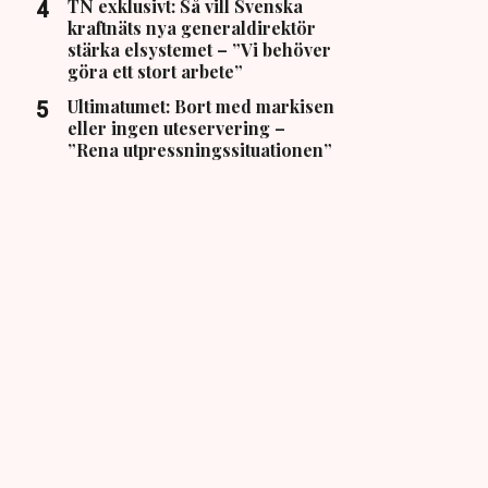
TN exklusivt: Så vill Svenska
kraftnäts nya generaldirektör
stärka elsystemet – ”Vi behöver
göra ett stort arbete”
Ultimatumet: Bort med markisen
eller ingen uteservering –
”Rena utpressningssituationen”