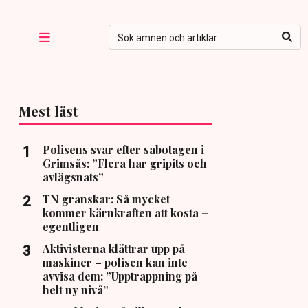
Mest läst
Polisens svar efter sabotagen i
Grimsås: ”Flera har gripits och
avlägsnats”
TN granskar: Så mycket
kommer kärnkraften att kosta –
egentligen
Aktivisterna klättrar upp på
maskiner – polisen kan inte
avvisa dem: ”Upptrappning på
helt ny nivå”