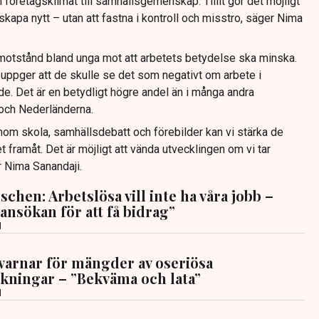
n företagsklimat till samhällsgemenskap. Tillit gör det möjligt
skapa nytt – utan att fastna i kontroll och misstro, säger Nima
t motstånd bland unga mot att arbetets betydelse ska minska.
uppger att de skulle se det som negativt om arbete i
de. Det är en betydligt högre andel än i många andra
 och Nederländerna.
nom skola, samhällsdebatt och förebilder kan vi stärka de
 framåt. Det är möjligt att vända utvecklingen om vi tar
r Nima Sanandaji.
chen: Arbetslösa vill inte ha våra jobb –
ansökan för att få bidrag”
d
varnar för mängder av oseriösa
kningar – ”Bekväma och lata”
d