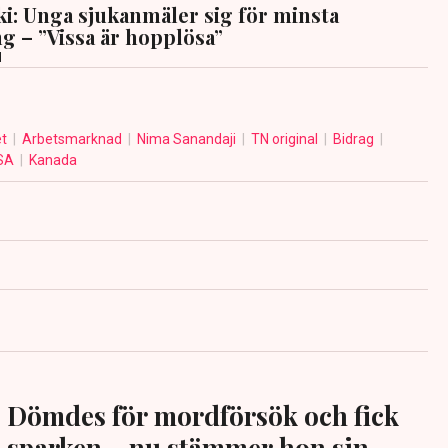
i: Unga sjukanmäler sig för minsta
g – ”Vissa är hopplösa”
d
et
Arbetsmarknad
Nima Sanandaji
TN original
Bidrag
SA
Kanada
Dömdes för mordförsök och fick
sparken – nu stämmer hon sin