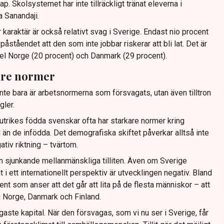
. Skolsystemet har inte tillräckligt tränat eleverna i
 Sanandaji.
araktär är också relativt svag i Sverige. Endast nio procent
åståendet att den som inte jobbar riskerar att bli lat. Det är
mpel Norge (20 procent) och Danmark (29 procent).
are normer
 inte bara är arbetsnormerna som försvagats, utan även tilltron
gler.
 utrikes födda svenskar ofta har starkare normer kring
än de infödda. Det demografiska skiftet påverkar alltså inte
tiv riktning – tvärtom.
n sjunkande mellanmänskliga tilliten. Även om Sverige
t i ett internationellt perspektiv är utvecklingen negativ. Bland
nt som anser att det går att lita på de flesta människor – att
i Norge, Danmark och Finland.
tigaste kapital. När den försvagas, som vi nu ser i Sverige, får