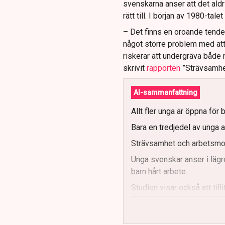
svenskarna anser att det aldri
rätt till. I början av 1980-tal
– Det finns en oroande tenden
något större problem med att
riskerar att undergräva både
skrivit
rapporten
”Strävsamhet
AI-sammanfattning
Allt fler unga är öppna för 
Bara en tredjedel av unga an
Strävsamhet och arbetsmor
Unga svenskar anser i lägre 
barn hårt arbete.
Studien visar också att til
Rapportförfattaren menar a
förebilder.