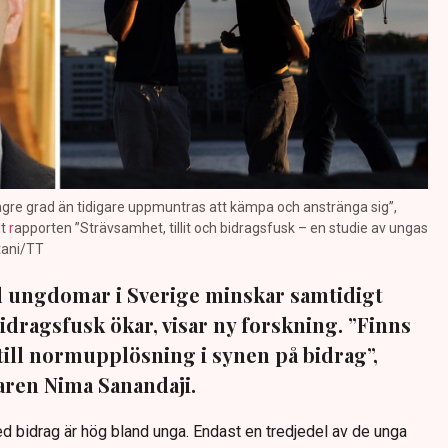
lägre grad än tidigare uppmuntras att kämpa och anstränga sig”,
it
r
apporten ”Strävsamhet, tillit och bidragsfusk – en studie av ungas
stani/TT
 ungdomar i Sverige minskar samtidigt
idragsfusk ökar, visar ny forskning. ”Finns
ill normupplösning i synen på bidrag”,
aren Nima Sanandaji.
d bidrag är hög bland unga. Endast en tredjedel av de unga