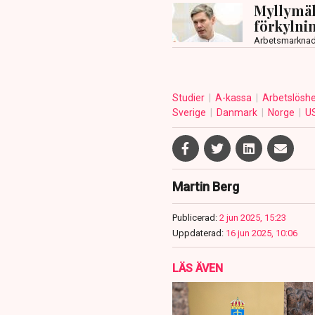
Myllymäk
förkylnin
Arbetsmarkna
Studier
A-kassa
Arbetslösh
Sverige
Danmark
Norge
U
Martin Berg
Publicerad:
2 jun 2025, 15:23
Uppdaterad:
16 jun 2025, 10:06
LÄS ÄVEN