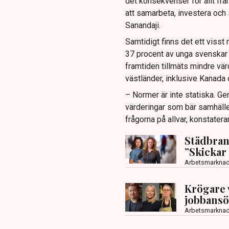
det konsekvenser för allt frå
att samarbeta, investera och 
Sanandaji.
Samtidigt finns det ett viss
37 procent av unga svenskar 
framtiden tillmäts mindre vär
västländer, inklusive Kanada
– Normer är inte statiska. Ge
värderingar som bär samhället
frågorna på allvar, konstatera
Städbrans
”Skickar 
Arbetsmarkna
Krögare 
jobbansö
Arbetsmarkna