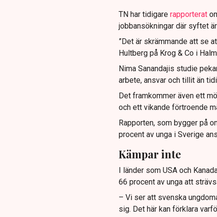
TN har tidigare
rapporterat
om
jobbansökningar där syftet är
”Det är skrämmande att se at
Hultberg på Krog & Co i Halms
Nima Sanandajis studie pekar
arbete, ansvar och tillit än t
Det framkommer även ett mön
och ett vikande förtroende m
Rapporten, som bygger på omf
procent av unga i Sverige anser
Kämpar inte
I länder som USA och Kanada 
66 procent av unga att strävs
– Vi ser att svenska ungdoma
sig. Det här kan förklara varf