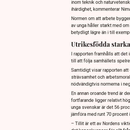
inom teknik och naturvetenskap
ihärdighet, kommenterar Nima
Normen om att arbete bygger k
av unga håller starkt med om p
betydligt lägre än i till exe
Utrikesfödda stark
I rapporten framhålls att det
till att följa samhällets spelre
Samtidigt visar rapporten att
strävsamhet och arbetsmoral 
nödvändigtvis normerna i nega
En annan oroande trend är de
fortfarande ligger relativt hög
unga svenskar är det 56 proce
jämföra med runt 70 procent 
– Tillit är ett av Nordens vik