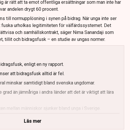
g är rätt att ta emot offentliga ersättningar som man inte har
et var andelen drygt 60 procent.
s till normupplösning i synen på bidrag. När unga inte ser
 fuska urholkas legitimiteten för välfärdssystemet. Det
 rättvisa och samhällskontrakt, säger Nima Sanandaji som
, tillit och bidragsfusk – en studie av ungas normer.
bidragsfusk, enligt en ny rapport.
ser att bidragsfusk alltid är fel.
al minskar samtidigt bland svenska ungdomar.
grad än jämnåriga i andra länder att det är viktigt att lära
liten mellan människor sjunker bland unga i Sverige.
tt utvecklingen går att vända med skola och goda
Läs mer