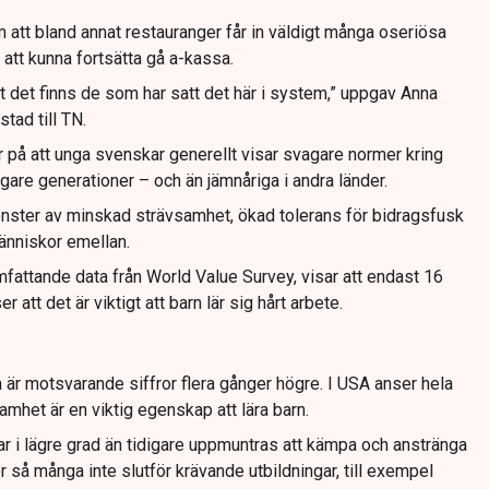
 att bland annat restauranger får in väldigt många oseriösa
 att kunna fortsätta gå a-kassa.
t det finns de som har satt det här i system,” uppgav Anna
tad till TN.
 på att unga svenskar generellt visar svagare normer kring
idigare generationer – och än jämnåriga i andra länder.
ster av minskad strävsamhet, ökad tolerans för bidragsfusk
änniskor emellan.
attande data från World Value Survey, visar att endast 16
 att det är viktigt att barn lär sig hårt arbete.
är motsvarande siffror flera gånger högre. I USA anser hela
amhet är en viktig egenskap att lära barn.
r i lägre grad än tidigare uppmuntras att kämpa och anstränga
ör så många inte slutför krävande utbildningar, till exempel