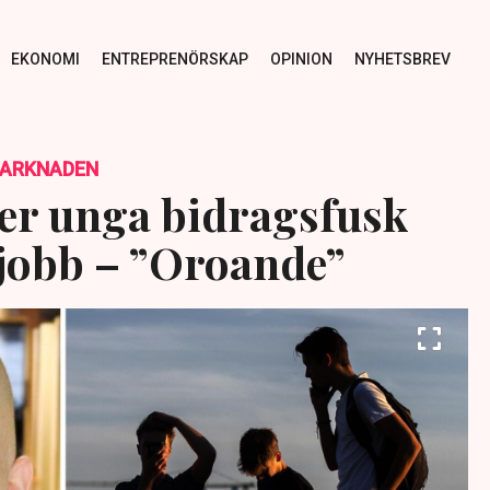
EKONOMI
ENTREPRENÖRSKAP
OPINION
NYHETSBREV
MARKNADEN
jer unga bidragsfusk
r jobb – ”Oroande”