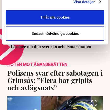
Visa detaljer
7 AUGUSTI 2026 |
Tjänstesektorn tappar fart
Tillåt alla cookies
Endast nödvändiga cookies
5 AUGUSTI 2026 |
Läs mer om den svenska arbetsmarknaden
HOTEN MOT ÄGANDERÄTTEN
Polisens svar efter sabotagen i
Grimsås: ”Flera har gripits
och avlägsnats”