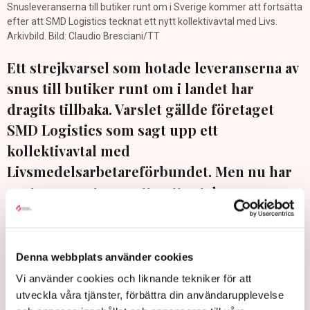
Snusleveranserna till butiker runt om i Sverige kommer att fortsätta
efter att SMD Logistics tecknat ett nytt kollektivavtal med Livs.
Arkivbild. Bild: Claudio Bresciani/TT
Ett strejkvarsel som hotade leveranserna av
snus till butiker runt om i landet har
dragits tillbaka. Varslet gällde företaget
SMD Logistics som sagt upp ett
kollektivavtal med
Livsmedelsarbetareförbundet. Men nu har
parterna enats om ett nytt avtal.
”SMD kommer från och med den 1 april 2025 att vara
medlem i både Svensk Handel och Livsmedelsföretagen,
Denna webbplats använder cookies
vilket innebär att kollektivavtal finns och leveranserna
kommer att fortsätta som vanligt”, säger Ida Forsén,
Vi använder cookies och liknande tekniker för att
förhandlingsansvarig på SMD Logistics, i ett
utveckla våra tjänster, förbättra din användarupplevelse
pressmeddelande.