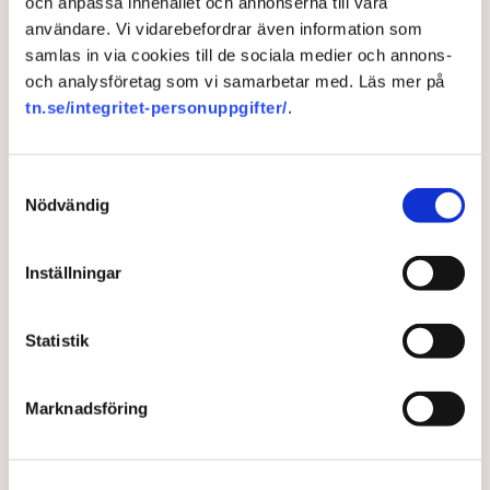
och anpassa innehållet och annonserna till våra
användare. Vi vidarebefordrar även information som
SMD Logistics, som tidigare ägts av Swedish Match, lagrar
samlas in via cookies till de sociala medier och annons-
och distribuerar merparten av snus och tobak i Sverige.
och analysföretag som vi samarbetar med. Läs mer på
tn.se/integritet-personuppgifter/
.
Kollektivavtal
Avtal
Butiker
Swedish Match
Svensk Handel
Livsmedelsarbetareförbundet
Sverige
Samtyckesval
Nödvändig
Inställningar
TT
Statistik
Publicerad:
21 mar 2025, 06:59
LÄS ÄVEN
Marknadsföring
Dömdes för mordförsök och fick
sparken – nu stämmer hon sin
arbetsgivare