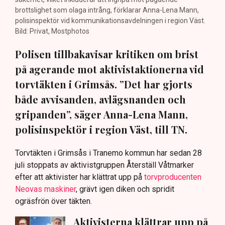
brottslighet som olaga intrång, förklarar Anna-Lena Mann,
polisinspektör vid kommunikationsavdelningen i region Väst.
Bild: Privat, Mostphotos
Polisen tillbakavisar kritiken om brist
på agerande mot aktivistaktionerna vid
torvtäkten i Grimsås. ”Det har gjorts
både avvisanden, avlägsnanden och
gripanden”, säger Anna-Lena Mann,
polisinspektör i region Väst, till TN.
Torvtäkten i Grimsås i Tranemo kommun har sedan 28
juli stoppats av aktivistgruppen Återställ Våtmarker
efter att aktivister har klättrat upp på
torvproducenten
Neovas maskiner
, grävt igen diken och spridit
ogräsfrön över täkten.
Aktivisterna klättrar upp på