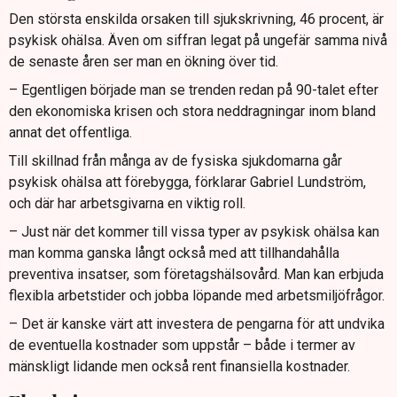
Den största enskilda orsaken till sjukskrivning, 46 procent, är
psykisk ohälsa. Även om siffran legat på ungefär samma nivå
de senaste åren ser man en ökning över tid.
– Egentligen började man se trenden redan på 90-talet efter
den ekonomiska krisen och stora neddragningar inom bland
annat det offentliga.
Till skillnad från många av de fysiska sjukdomarna går
psykisk ohälsa att förebygga, förklarar Gabriel Lundström,
och där har arbetsgivarna en viktig roll.
– Just när det kommer till vissa typer av psykisk ohälsa kan
man komma ganska långt också med att tillhandahålla
preventiva insatser, som företagshälsovård. Man kan erbjuda
flexibla arbetstider och jobba löpande med arbetsmiljöfrågor.
– Det är kanske värt att investera de pengarna för att undvika
de eventuella kostnader som uppstår – både i termer av
mänskligt lidande men också rent finansiella kostnader.