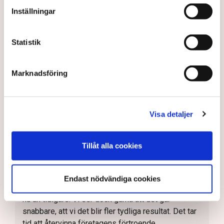
hur är det då inte idag, säger Linda Nilsson som
Inställningar
driver restaurangen Lindas Kula i Norrköping.
Den punkt i LFK-undersökningen där förvaltningen
Statistik
får sämst betyg av företagen är kommunens
service och bemötande, något som Tomas Tekmen,
kommunalråd (KD) beklagar.
Marknadsföring
– Vi har haft en kultur som vi måste ändra på, jobba
hårdare och vara mer lyhörda. Det är alltid synd när
företagen, som ju är motorn i samhället, hamnar i
Visa detaljer
problem och situationer i förhållande till
kommunen, så vi har definitivt en resa att göra,
säger han.
Tillåt alla cookies
Johan Gustafsson, regionchef för Svenskt
Näringsliv i Östergötland håller med.
Endast nödvändiga cookies
– Kommunen har höjt ambitionerna och gör mer rätt
nu än tidigare. Vi ser dock gärna att det går
snabbare, att vi det blir fler tydliga resultat. Det tar
tid att återvinna företagens förtroende.