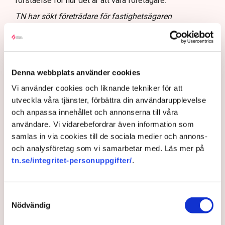
förståelse för hur det är att vara företagare.
TN har sökt företrädare för fastighetsägaren
Stadsrum.
Ett företagsklimat i nedförsbacke
Denna webbplats använder cookies
Det stupar neråt. Företagens syn på
företagsklimatet har placerat Norrköping långt ner i
Vi använder cookies och liknande tekniker för att
Svenskt Näringslivs ranking över företagsklimatet.
utveckla våra tjänster, förbättra din användarupplevelse
Nu vill kommunen vända nedgången. ”Vi måste
och anpassa innehållet och annonserna till våra
ändra kulturen som råder”, säger kommunalrådet
användare. Vi vidarebefordrar även information som
Tomas Tekmen.
samlas in via cookies till de sociala medier och annons-
och analysföretag som vi samarbetar med. Läs mer på
På kartan över det lokala företagsklimatet i Sverige
tn.se/integritet-personuppgifter/
.
lyser det fortsatt ilsket rött för Norrköping.
Visserligen har kommunen klättrat tio placeringar i
år men är fortsatt förankrad i botten av listan: Plats
Samtyckesval
253 av landets 290 kommuner.
Nödvändig
– När vi låg på plats 108 tyckte vi att det var dåligt,