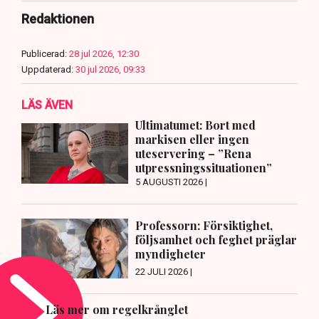
Redaktionen
Publicerad:
28 jul 2026, 12:30
Uppdaterad:
30 jul 2026, 09:33
LÄS ÄVEN
Ultimatumet: Bort med
markisen eller ingen
uteservering – ”Rena
utpressningssituationen”
5 AUGUSTI 2026 |
Professorn: Försiktighet,
följsamhet och feghet präglar
myndigheter
22 JULI 2026 |
Läs mer om regelkrånglet