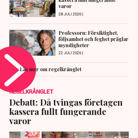
varor
28 JULI 2026 |
Professorn: Försiktighet,
följsamhet och feghet präglar
myndigheter
22 JULI 2026 |
Läs mer om regelkrånglet
REGELKRÅNGLET
Debatt: Då tvingas företagen
kassera fullt fungerande
varor