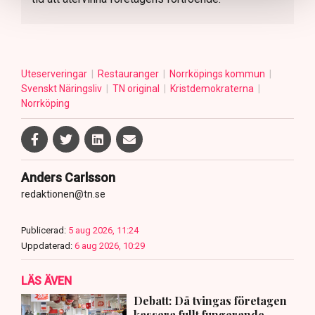
Uteserveringar
Restauranger
Norrköpings kommun
Svenskt Näringsliv
TN original
Kristdemokraterna
Norrköping
Anders Carlsson
redaktionen@tn.se
Publicerad:
5 aug 2026, 11:24
Uppdaterad:
6 aug 2026, 10:29
LÄS ÄVEN
Debatt: Då tvingas företagen
kassera fullt fungerande