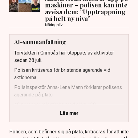
maskiner – polisen kan inte
avvisa dem: ”Upptrappning
på helt ny nivå”
Näringsliv
AI-sammanfattning
Torvtäkten i Grimsås har stoppats av aktivister
sedan 28 juli.
Polisen kritiseras för bristande agerande vid
aktionerna.
Polisinspektör Anna-Lena Mann förklarar polisens
agerande på plats.
40 personer misstänks med cirka 120
brottsmisstankar kopplade.
Läs mer
Polisen använder drönare och uniformerad polis
för att dokumentera bevis.
Polisen, som befinner sig på plats, kritiseras för att inte