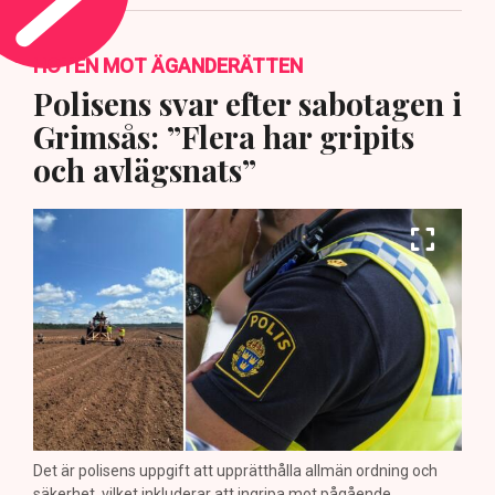
HOTEN MOT ÄGANDERÄTTEN
Polisens svar efter sabotagen i
Grimsås: ”Flera har gripits
och avlägsnats”
Det är polisens uppgift att upprätthålla allmän ordning och
säkerhet, vilket inkluderar att ingripa mot pågående