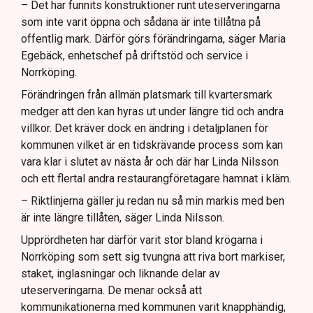
– Det har funnits konstruktioner runt uteserveringarna
som inte varit öppna och sådana är inte tillåtna på
offentlig mark. Därför görs förändringarna, säger Maria
Egebäck, enhetschef på driftstöd och service i
Norrköping.
Förändringen från allmän platsmark till kvartersmark
medger att den kan hyras ut under längre tid och andra
villkor. Det kräver dock en ändring i detaljplanen för
kommunen vilket är en tidskrävande process som kan
vara klar i slutet av nästa år och där har Linda Nilsson
och ett flertal andra restaurangföretagare hamnat i kläm.
– Riktlinjerna gäller ju redan nu så min markis med ben
är inte längre tillåten, säger Linda Nilsson.
Upprördheten har därför varit stor bland krögarna i
Norrköping som sett sig tvungna att riva bort markiser,
staket, inglasningar och liknande delar av
uteserveringarna. De menar också att
kommunikationerna med kommunen varit knapphändig,