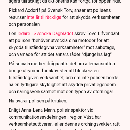
agera tillräckligt då aktionerna kan fortgå för öppen ridå.
Samtidigt är polisarbetet komplext när det gäller
att navigera juridiska rättigheter och gränser.
Rickard Axdorff på Svensk Torv, anser att polisens
resurser
inte är tillräckliga
för att skydda verksamheten
och personalen.
I en
ledare i Svenska Dagbladet
skrev Tove Lifvendahl
att polisen ”behöver utveckla sina metoder för att
skydda tillståndsgivna verksamheter” mot sabotage,
och varnade för att det annars råder ”djungelns lag”.
På sociala medier ifrågasätts det om allemansrätten
bör ge utrymme för aktivister att blockera en
tillståndsgiven verksamhet, och om inte polisen borde
ha en tydligare skyldighet att skydda privat egendom
och näringsverksamhet mot den typen av störningar.
Nu svarar polisen på kritiken.
Enligt Anna-Lena Mann, polisinspektör vid
kommunikationsavdelningen i region Väst, har
verksamhetsutövaren, eller dennes ordningsvakter, rätt