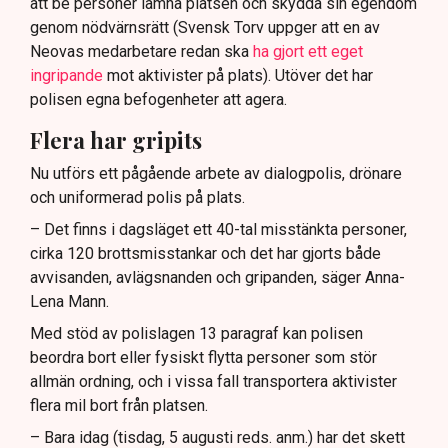
att be personer lämna platsen och skydda sin egendom
genom nödvärnsrätt (Svensk Torv uppger att en av
Neovas medarbetare redan ska
ha gjort ett eget
ingripande
mot aktivister på plats). Utöver det har
polisen egna befogenheter att agera.
Flera har gripits
Nu utförs ett pågående arbete av dialogpolis, drönare
och uniformerad polis på plats.
– Det finns i dagsläget ett 40-tal misstänkta personer,
cirka 120 brottsmisstankar och det har gjorts både
avvisanden, avlägsnanden och gripanden, säger Anna-
Lena Mann.
Med stöd av polislagen 13 paragraf kan polisen
beordra bort eller fysiskt flytta personer som stör
allmän ordning, och i vissa fall transportera aktivister
flera mil bort från platsen.
– Bara idag (tisdag, 5 augusti reds. anm.) har det skett