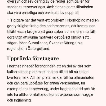
översyn och revidering av de regler som gäller för
Lindas Kula ställer in uteserveringen för
stadens uteserveringar. Ambitionen är att tillstånden
sommaren.
ska vara enhetliga och enkla att leva upp till.
– Tidigare har det varit ett problem i Norrköping med en
godtycklighet kring den här branschen, där kommunen
tillåtit vissa krögare att göra saker som andra inte fått
göra utan att kunna motivera det på ett rimligt sätt,
säger Johan Gustafsson, Svenskt Näringslivs
regionchef i Östergötland.
Upprörda företagare
I korthet innebär förändringen att en del av det som
kallas allmän platsmark ändras till att bli så kallad
kvartersmark. Allmän platsmark är till för allmänheten
och kan bara upplåtas för annan verksamhet, till
exempel en uteservering, under begränsad tid och får
inte ha alltför omfattande konstruktioner som väggar
och inglasning.