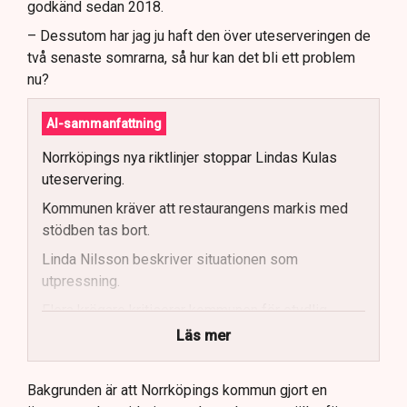
godkänd sedan 2018.
– Dessutom har jag ju haft den över uteserveringen de
två senaste somrarna, så hur kan det bli ett problem
nu?
AI-sammanfattning
Norrköpings nya riktlinjer stoppar Lindas Kulas
uteservering.
Kommunen kräver att restaurangens markis med
stödben tas bort.
Linda Nilsson beskriver situationen som
utpressning.
Flera krögare kritiserar kommunen för otydlig
kommunikation.
Läs mer
Kommunen vill skapa enhetliga regler för
uteserveringar.
Bakgrunden är att Norrköpings kommun gjort en