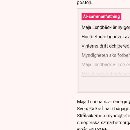
posten.
AI-sammanfattning
Maja Lundbäck är ny gen
Hon betonar behovet av s
Vinterns drift och bereds
Myndigheten ska förbere
Maja Lundbäck vill se e
Nya utlandsförbindelser
Maja Lundbäck är energisy
Svenska kraftnät i bagaget
Strålsäkerhetsmyndighete
europeiska samarbetsorga
ingår, ENTSO-E.