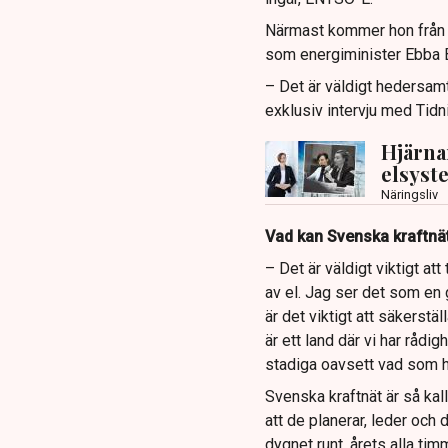
Närmast kommer hon från k
som energiminister Ebba B
– Det är väldigt hedersamt
exklusiv intervju med Tidn
Hjärna
elsyste
Näringsliv
Vad kan Svenska kraftnät
– Det är väldigt viktigt a
av el. Jag ser det som en 
är det viktigt att säkerstä
är ett land där vi har rådi
stadiga oavsett vad som h
Svenska kraftnät är så ka
att de planerar, leder och 
dygnet runt, årets alla ti