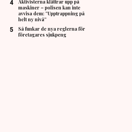
Aktivisterna klättrar upp på
maskiner – polisen kan inte
avvisa dem: ”Upptrappning på
helt ny nivå”
Så funkar de nya reglerna för
företagares sjukpeng