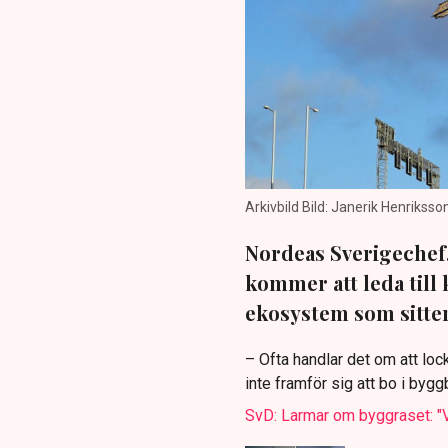
Arkivbild Bild: Janerik Henrikss
Nordeas Sverigechef,
kommer att leda till 
ekosystem som sitter 
– Ofta handlar det om att loc
inte framför sig att bo i byg
SvD: Larmar om byggraset: "Vi