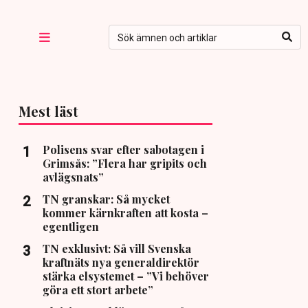
Mest läst
Polisens svar efter sabotagen i
Grimsås: ”Flera har gripits och
avlägsnats”
TN granskar: Så mycket
kommer kärnkraften att kosta –
egentligen
TN exklusivt: Så vill Svenska
kraftnäts nya generaldirektör
stärka elsystemet – ”Vi behöver
göra ett stort arbete”