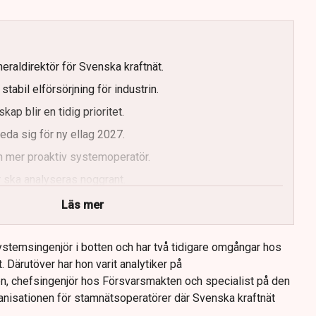
eraldirektör för Svenska kraftnät.
tabil elförsörjning för industrin.
kap blir en tidig prioritet.
da sig för ny ellag 2027.
n mer proaktiv systemoperatör.
 ska analyseras noggrant.
Läs mer
stemsingenjör i botten och har två tidigare omgångar hos
. Därutöver har hon varit analytiker på
n, chefsingenjör hos Försvarsmakten och specialist på den
nisationen för stamnätsoperatörer där Svenska kraftnät