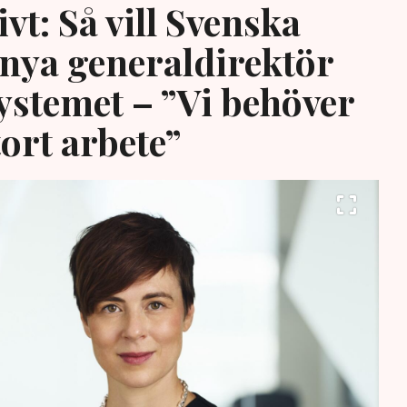
vt: Så vill Svenska
 nya generaldirektör
systemet – ”Vi behöver
tort arbete”