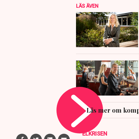
LÄS ÄVEN
Läs mer om komp
ELKRISEN