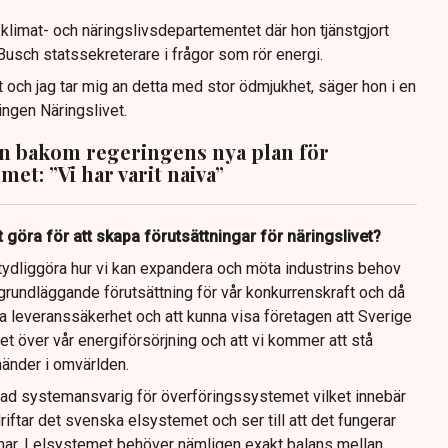
limat- och näringslivsdepartementet där hon tjänstgjort
usch statssekreterare i frågor som rör energi.
 och jag tar mig an detta med stor ödmjukhet, säger hon i en
ingen Näringslivet.
n bakom regeringens nya plan för
met: ”Vi har varit naiva”
 göra för att skapa förutsättningar för näringslivet?
tt tydliggöra hur vi kan expandera och möta industrins behov
grundläggande förutsättning för vår konkurrenskraft och då
lla leveranssäkerhet och att kunna visa företagen att Sverige
ghet över vår energiförsörjning och att vi kommer att stå
änder i omvärlden.
llad systemansvarig för överföringssystemet vilket innebär
driftar det svenska elsystemet och ser till att det fungerar
mmar. I elsystemet behöver nämligen exakt balans mellan