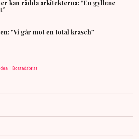
 kan rädda arkitekterna: ”En gyllene
t”
en: ”Vi går mot en total krasch”
rdea
Bostadsbrist