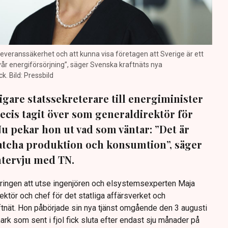
a leveranssäkerhet och att kunna visa företagen att Sverige är ett
 vår energiförsörjning”, säger Svenska kraftnäts nya
. Bild: Pressbild
igare statssekreterare till energiminister
ecis tagit över som generaldirektör för
Nu pekar hon ut vad som väntar: ”Det är
 matcha produktion och konsumtion”, säger
intervju med TN.
eringen att utse ingenjören och elsystemsexperten Maja
rektör och chef för det statliga affärsverket och
nät. Hon påbörjade sin nya tjänst omgående den 3 augusti
rk som sent i fjol fick sluta efter endast sju månader på