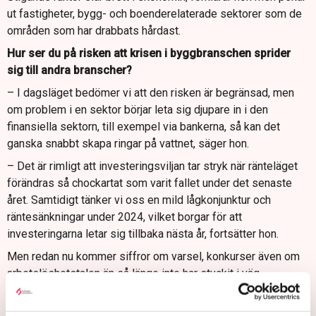
ut fastigheter, bygg- och boenderelaterade sektorer som de
områden som har drabbats hårdast.
Hur ser du på risken att krisen i byggbranschen sprider
sig till andra branscher?
– I dagsläget bedömer vi att den risken är begränsad, men
om problem i en sektor börjar leta sig djupare in i den
finansiella sektorn, till exempel via bankerna, så kan det
ganska snabbt skapa ringar på vattnet, säger hon.
– Det är rimligt att investeringsviljan tar stryk när ränteläget
förändras så chockartat som varit fallet under det senaste
året. Samtidigt tänker vi oss en mild lågkonjunktur och
räntesänkningar under 2024, vilket borgar för att
investeringarna letar sig tillbaka nästa år, fortsätter hon.
Men redan nu kommer siffror om varsel, konkurser även om
arbetslöshetstalen än så länge inte har stuckit i väg
ordentligt. Byggbranschen larmar för att byggandet har
tvärnitat och byggföretaget JM varslade nyligen 200