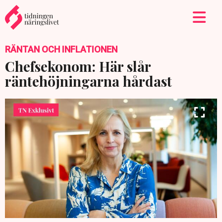
RÄNTAN OCH INFLATIONEN
Chefsekonom: Här slår
räntehöjningarna hårdast