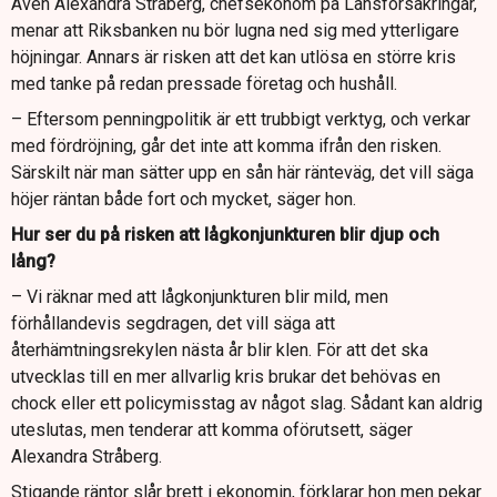
Även Alexandra Stråberg, chefsekonom på Länsförsäkringar,
menar att Riksbanken nu bör lugna ned sig med ytterligare
höjningar. Annars är risken att det kan utlösa en större kris
med tanke på redan pressade företag och hushåll.
– Eftersom penningpolitik är ett trubbigt verktyg, och verkar
med fördröjning, går det inte att komma ifrån den risken.
Särskilt när man sätter upp en sån här ränteväg, det vill säga
höjer räntan både fort och mycket, säger hon.
Hur ser du på risken att lågkonjunkturen blir djup och
lång?
– Vi räknar med att lågkonjunkturen blir mild, men
förhållandevis segdragen, det vill säga att
återhämtningsrekylen nästa år blir klen. För att det ska
utvecklas till en mer allvarlig kris brukar det behövas en
chock eller ett policymisstag av något slag. Sådant kan aldrig
uteslutas, men tenderar att komma oförutsett, säger
Alexandra Stråberg.
Stigande räntor slår brett i ekonomin, förklarar hon men pekar