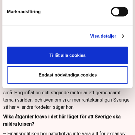
personal. Personalbehoven har kommit ned en del på senare
tid, men från febriga nivåer till mer normala, säger hon.
Marknadsföring
När smällen på arbetsmarknaden kommer så slår den brett,
menar Alexandra Stråberg.
Visa detaljer
– Utöver grupper som är kopplade till bostadsmarknaden är
det rimligt att anta att en svagare efterfrågan i ekonomin får
en generell påverkan på jobben, säger hon.
Tillåt alla cookies
Hur står sig Sverige i det här läget jämfört med andra
länder?
Endast nödvändiga cookies
– Svensk ekonomi ser ut att gå något svagare än snittet i
Europa under 2023. Men förmodligen blir skillnaderna ganska
små. Hög inflation och stigande räntor är ett gemensamt
tema i världen, och även om vi är mer räntekänsliga i Sverige
så har vi andra fördelar, säger hon.
Vilka åtgärder krävs i det här läget för att Sverige ska
mildra krisen?
– Finanspolitiken bör naturligtvis inte vara allt för expansiv,