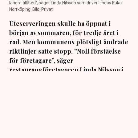
längre tillåten”, säger Linda Nilsson som driver Lindas Kula i
Norrköping. Bild: Privat
Uteserveringen skulle ha öppnat i
början av sommaren, för tredje året i
rad. Men kommunens plötsligt ändrade
riktlinjer satte stopp. ”Noll förståelse
för företagare”, säger
restaurangföretagaren Linda Nilsson i
Norrköping till TN.
En markis med fyra ben. Den har hamnat i centrum när
Norrköpings kommun ändrat sina policys för
uteserveringarna i staden. När restaurangföretagaren
Linda Nilsson i mars ansökte om att för tredje
sommaren i rad komplettera restaurangen Lindas Kula
med en uteservering, blev det stopp: Markisen måste
bort, annars inget tillstånd, trots att den har funnits på