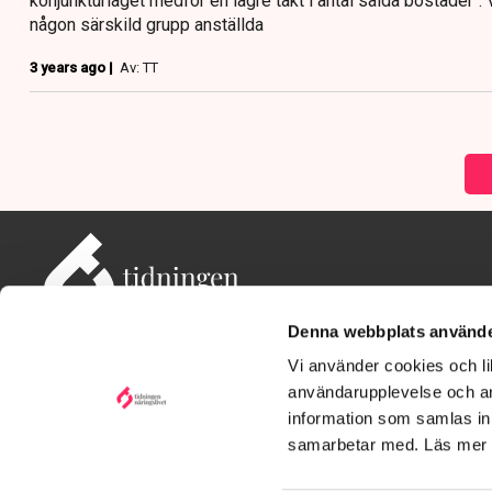
konjunkturläget medför en lägre takt i antal sålda bostäder". Va
någon särskild grupp anställda
3 years ago |
Av: TT
Denna webbplats använde
Vi använder cookies och lik
användarupplevelse och an
information som samlas in 
Adress: Tidningen Näringslivet, 114 82 Stockholm
Besöksadress: Storgatan 19, Stockholm
samarbetar med. Läs mer
Kontakt: redaktionen@tn.se