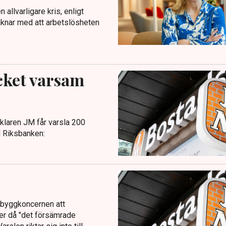
 allvarligare kris, enligt
äknar med att arbetslösheten
cket varsam
laren JM får varsla 200
l Riksbanken:
 byggkoncernen att
er då "det försämrade