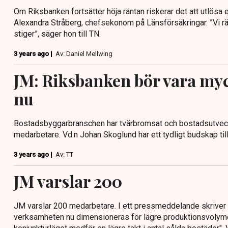
Om Riksbanken fortsätter höja räntan riskerar det att utlösa en
Alexandra Stråberg, chefsekonom på Länsförsäkringar. ”Vi r
stiger”, säger hon till TN.
3 years ago |
Av: Daniel Mellwing
JM: Riksbanken bör vara my
nu
Bostadsbyggarbranschen har tvärbromsat och bostadsutveck
medarbetare. Vd:n Johan Skoglund har ett tydligt budskap til
3 years ago |
Av: TT
JM varslar 200
JM varslar 200 medarbetare. I ett pressmeddelande skriver
verksamheten nu dimensioneras för lägre produktionsvolym