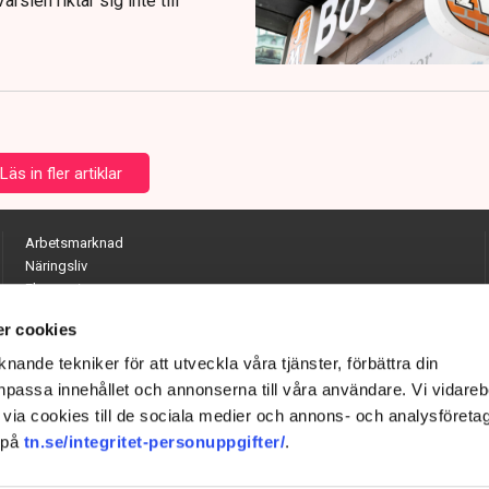
rslen riktar sig inte till
Läs in fler artiklar
Arbetsmarknad
Näringsliv
Ekonomi
Entreprenörskap
r cookies
Opinion
Hållbarhet
nande tekniker för att utveckla våra tjänster, förbättra din
Utrikes
passa innehållet och annonserna till våra användare. Vi vidareb
Krönikor
via cookies till de sociala medier och annons- och analysföreta
Quiz
 på
tn.se/integritet-personuppgifter/
.