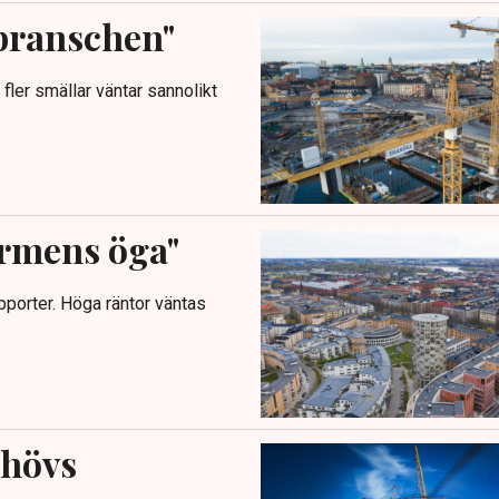
sbranschen"
fler smällar väntar sannolikt
ormens öga"
porter. Höga räntor väntas
ehövs