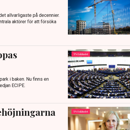
t allvarligaste på decennier.
ntrala aktörer för att försöka
opas
spark i baken. Nu finns en
medjan ECIPE.
ehöjningarna