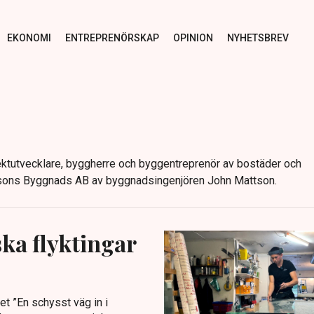
EKONOMI
ENTREPRENÖRSKAP
OPINION
NYHETSBREV
ektutvecklare, byggherre och byggentreprenör av bostäder och
ons Byggnads AB av byggnadsingenjören John Mattson.
ska flyktingar
t ”En schysst väg in i