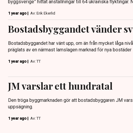
byggsverige” hittat anställningar till 64 ukrainska flyktingar
1 year ago |
Av: Erik Ekerlid
Bostadsbyggandet vänder sv
Bostadsbyggandet har vänt upp, om än från mycket låga nivå
präglats av en närmast lamslagen marknad för nya bostäder i
1 year ago |
Av: TT
JM varslar ett hundratal
Den tröga byggmarknaden gör att bostadsbyggaren JM varsla
uppsägning.
1 year ago |
Av: TT