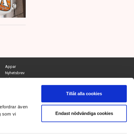
Appar
Nyhetsbrev
Arkiv
Kontakta redaktionen
Personuppgifts- och cookiepolicy
Tillåt alla cookies
Om Tidningen Näringslivet
efordrar även
Endast nödvändiga cookies
Chefredaktör och ansvarig utgivare:
g som vi
Anna Dalqvist
Kontakt: anna.dalqvist@tn.se