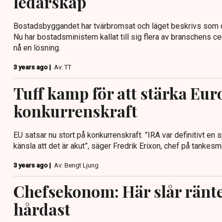
ledarskap
Bostadsbyggandet har tvärbromsat och läget beskrivs som de
Nu har bostadsministern kallat till sig flera av branschens ce
nå en lösning.
3 years ago |
Av: TT
Tuff kamp för att stärka Eur
konkurrenskraft
EU satsar nu stort på konkurrenskraft. ”IRA var definitivt en 
känsla att det är akut”, säger Fredrik Erixon, chef på tankes
3 years ago |
Av: Bengt Ljung
Chefsekonom: Här slår ränt
hårdast