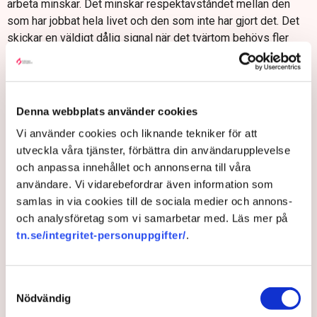
arbeta minskar. Det minskar respektavståndet mellan den
som har jobbat hela livet och den som inte har gjort det. Det
skickar en väldigt dålig signal när det tvärtom behövs fler
som jobbar i Sverige, säger han.
Denna webbplats använder cookies
Vi använder cookies och liknande tekniker för att
utveckla våra tjänster, förbättra din användarupplevelse
och anpassa innehållet och annonserna till våra
användare. Vi vidarebefordrar även information som
samlas in via cookies till de sociala medier och annons-
och analysföretag som vi samarbetar med. Läs mer på
tn.se/integritet-personuppgifter/
.
Jacob Lundberg, chefsekonom på Timbro.
I förra veckan fortsatte Socialdemokraterna sin offensiv
Samtyckesval
Nödvändig
kring pensionerna. Socialförsäkringsminister Ardalan
Shekarabi meddelade att partiet även vill höja avgifterna till