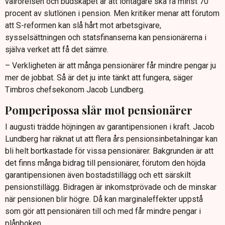
valrörelsen och budskapet är att löntagare ska få minst 70
procent av slutlönen i pension. Men kritiker menar att förutom
att S-reformen kan slå hårt mot arbetsgivare,
sysselsättningen och statsfinanserna kan pensionärerna i
själva verket att få det sämre.
– Verkligheten är att många pensionärer får mindre pengar ju
mer de jobbat. Så är det ju inte tänkt att fungera, säger
Timbros chefsekonom Jacob Lundberg.
Pomperipossa slår mot pensionärer
I augusti trädde höjningen av garantipensionen i kraft. Jacob
Lundberg har räknat ut att flera års pensionsinbetalningar kan
bli helt bortkastade för vissa pensionärer. Bakgrunden är att
det finns många bidrag till pensionärer, förutom den höjda
garantipensionen även bostadstillägg och ett särskilt
pensionstillägg. Bidragen är inkomstprövade och de minskar
när pensionen blir högre. Då kan marginaleffekter uppstå
som gör att pensionären till och med får mindre pengar i
plånboken.