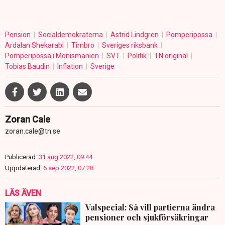
Pension
Socialdemokraterna
Astrid Lindgren
Pomperipossa
Ardalan Shekarabi
Timbro
Sveriges riksbank
Pomperipossa i Monismanien
SVT
Politik
TN original
Tobias Baudin
Inflation
Sverige
Zoran Cale
zoran.cale@tn.se
Publicerad:
31 aug 2022, 09:44
Uppdaterad:
6 sep 2022, 07:28
LÄS ÄVEN
Valspecial: Så vill partierna ändra
pensioner och sjukförsäkringar