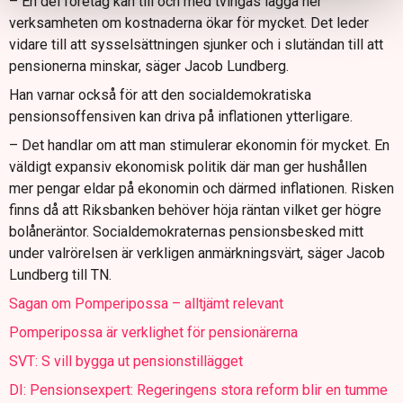
– En del företag kan till och med tvingas lägga ner
verksamheten om kostnaderna ökar för mycket. Det leder
vidare till att sysselsättningen sjunker och i slutändan till att
pensionerna minskar, säger Jacob Lundberg.
Han varnar också för att den socialdemokratiska
pensionsoffensiven kan driva på inflationen ytterligare.
– Det handlar om att man stimulerar ekonomin för mycket. En
väldigt expansiv ekonomisk politik där man ger hushållen
mer pengar eldar på ekonomin och därmed inflationen. Risken
finns då att Riksbanken behöver höja räntan vilket ger högre
bolåneräntor. Socialdemokraternas pensionsbesked mitt
under valrörelsen är verkligen anmärkningsvärt, säger Jacob
Lundberg till TN.
Sagan om Pomperipossa – alltjämt relevant
Pomperipossa är verklighet för pensionärerna
SVT: S vill bygga ut pensionstillägget
DI: Pensionsexpert: Regeringens stora reform blir en tumme