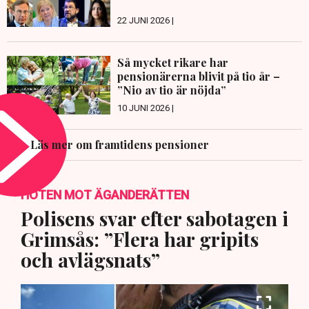
22 JUNI 2026 |
Så mycket rikare har
pensionärerna blivit på tio år –
”Nio av tio är nöjda”
10 JUNI 2026 |
Läs mer om framtidens pensioner
HOTEN MOT ÄGANDERÄTTEN
Polisens svar efter sabotagen i
Grimsås: ”Flera har gripits
och avlägsnats”