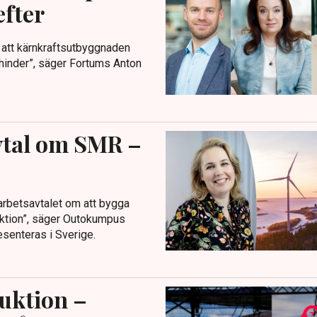
efter
ör att kärnkraftsutbyggnaden
a hinder”, säger Fortums Anton
avtal om SMR –
arbetsavtalet om att bygga
duktion”, säger Outokumpus
resenteras i Sverige.
uktion –