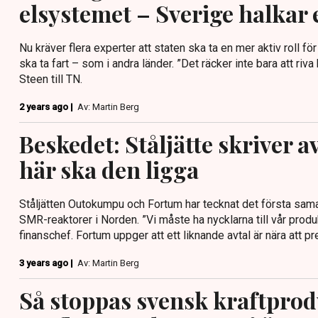
elsystemet – Sverige halkar 
Nu kräver flera experter att staten ska ta en mer aktiv roll f
ska ta fart – som i andra länder. ”Det räcker inte bara att riv
Steen till TN.
2 years ago |
Av: Martin Berg
Beskedet: Ståljätte skriver 
här ska den ligga
Ståljätten Outokumpu och Fortum har tecknat det första sam
SMR-reaktorer i Norden. ”Vi måste ha nycklarna till vår pro
finanschef. Fortum uppger att ett liknande avtal är nära att p
3 years ago |
Av: Martin Berg
Så stoppas svensk kraftprod