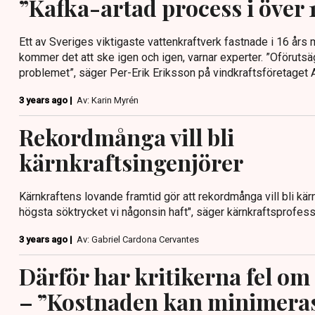
”Kafka-artad process i över 1
Ett av Sveriges viktigaste vattenkraftverk fastnade i 16 års
kommer det att ske igen och igen, varnar experter. ”Oförutsä
problemet”, säger Per-Erik Eriksson på vindkraftsföretaget Ar
3 years ago |
Av: Karin Myrén
Rekordmånga vill bli
kärnkraftsingenjörer
Kärnkraftens lovande framtid gör att rekordmånga vill bli kärn
högsta söktrycket vi någonsin haft", säger kärnkraftsprofess
3 years ago |
Av: Gabriel Cardona Cervantes
Därför har kritikerna fel o
– ”Kostnaden kan minimera