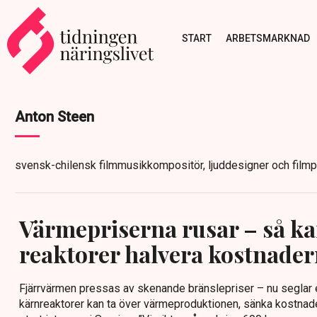
START
ARBETSMARKNAD
Anton Steen
svensk-chilensk filmmusikkompositör, ljuddesigner och film
Värmepriserna rusar – så k
reaktorer halvera kostnade
Fjärrvärmen pressas av skenande bränslepriser – nu seglar 
kärnreaktorer kan ta över värmeproduktionen, sänka kostnade