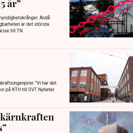
5 år”
 myndighetskrångel. Ändå
gbarheten är det största
ise till TN.
kraftsingenjörer. "Vi har det
or på KTH till SVT Nyheter.
m kärnkraften
s”