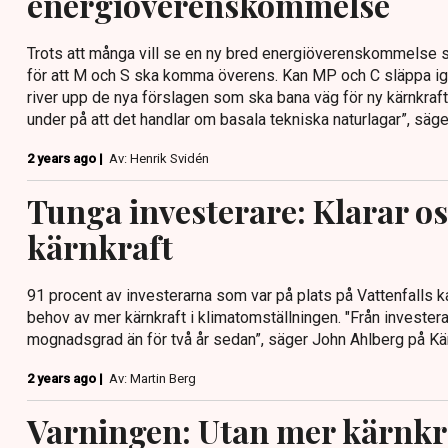
energiöverenskommelse
Trots att många vill se en ny bred energiöverenskommelse som
för att M och S ska komma överens. Kan MP och C släppa ig
river upp de nya förslagen som ska bana väg för ny kärnkraft
under på att det handlar om basala tekniska naturlagar”, sä
2 years ago |
Av: Henrik Svidén
Tunga investerare: Klarar os
kärnkraft
91 procent av investerarna som var på plats på Vattenfalls 
behov av mer kärnkraft i klimatomställningen. "Från investerar
mognadsgrad än för två år sedan”, säger John Ahlberg på Kärn
2 years ago |
Av: Martin Berg
Varningen: Utan mer kärnkra