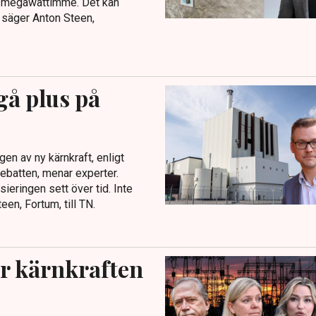
per megawattimme. Det kan
 säger Anton Steen,
gå plus på
en av ny kärnkraft, enligt
ebatten, menar experter.
sieringen sett över tid. Inte
een, Fortum, till TN.
ar kärnkraften