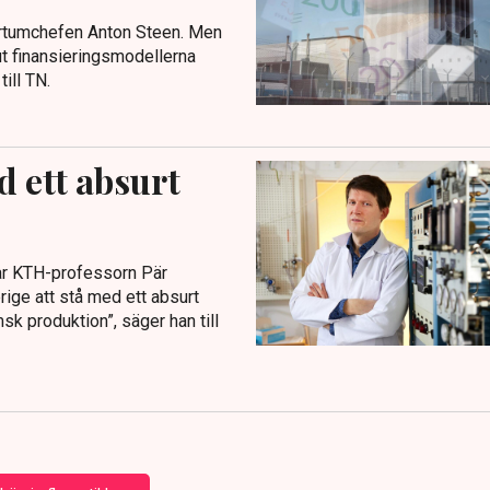
 Fortumchefen Anton Steen. Men
 ut finansieringsmodellerna
ill TN.
d ett absurt
nar KTH-professorn Pär
erige att stå med ett absurt
k produktion”, säger han till