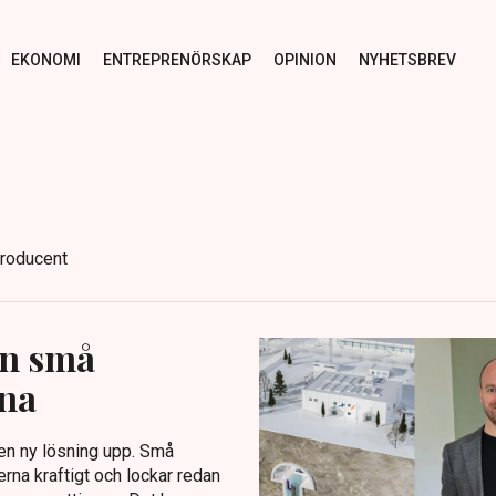
EKONOMI
ENTREPRENÖRSKAP
OPINION
NYHETSBREV
producent
an små
rna
en ny lösning upp. Små
rna kraftigt och lockar redan