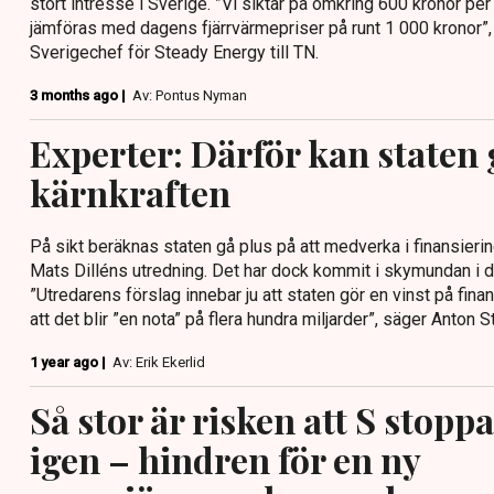
stort intresse i Sverige. ”Vi siktar på omkring 600 kronor 
jämföras med dagens fjärrvärmepriser på runt 1 000 kronor”,
Sverigechef för Steady Energy till TN.
3 months ago |
Av: Pontus Nyman
Experter: Därför kan staten 
kärnkraften
På sikt beräknas staten gå plus på att medverka i finansiering
Mats Dilléns utredning. Det har dock kommit i skymundan i d
”Utredarens förslag innebar ju att staten gör en vinst på finan
att det blir ”en nota” på flera hundra miljarder”, säger Anton St
1 year ago |
Av: Erik Ekerlid
Så stor är risken att S stopp
igen – hindren för en ny